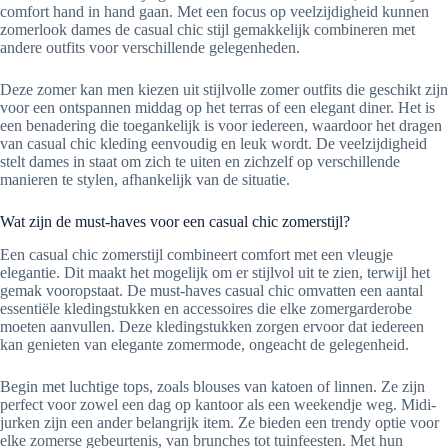
comfort hand in hand gaan. Met een focus op veelzijdigheid kunnen
zomerlook dames de casual chic stijl gemakkelijk combineren met
andere outfits voor verschillende gelegenheden.
Deze zomer kan men kiezen uit stijlvolle zomer outfits die geschikt zijn
voor een ontspannen middag op het terras of een elegant diner. Het is
een benadering die toegankelijk is voor iedereen, waardoor het dragen
van casual chic kleding eenvoudig en leuk wordt. De veelzijdigheid
stelt dames in staat om zich te uiten en zichzelf op verschillende
manieren te stylen, afhankelijk van de situatie.
Wat zijn de must-haves voor een casual chic zomerstijl?
Een casual chic zomerstijl combineert comfort met een vleugje
elegantie. Dit maakt het mogelijk om er stijlvol uit te zien, terwijl het
gemak vooropstaat. De must-haves casual chic omvatten een aantal
essentiële kledingstukken en accessoires die elke zomergarderobe
moeten aanvullen. Deze kledingstukken zorgen ervoor dat iedereen
kan genieten van elegante zomermode, ongeacht de gelegenheid.
Begin met luchtige tops, zoals blouses van katoen of linnen. Ze zijn
perfect voor zowel een dag op kantoor als een weekendje weg. Midi-
jurken zijn een ander belangrijk item. Ze bieden een trendy optie voor
elke zomerse gebeurtenis, van brunches tot tuinfeesten. Met hun