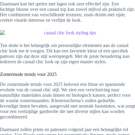
Daarnaast kan het spelen met lagen ook zeer effectief zijn. Een
luchtige blouse over een casual top kan zowel stijlvol als praktisch zijn.
Het combineren van verschillende texturen, zoals denim met zijde,
creëert visuele interesse en verfijnt de look.
Ten slotte is het belangrijk om persoonlijke elementen aan de casual
chic look toe te voegen. Dit kan een favoriete kleur of een specifiek
patroon zijn dat deze stijl weerspiegelt. Met de juiste benadering kan
iedereen de casual chic look op zijn eigen manier stylen.
Zomermode trends voor 2025
De zomermode trends voor 2025 beloven een frisse en spannende
evolutie van de casual chic stijl. We zien een verschuiving naar
natuurlijke materialen zoals linnen en biologisch katoen, perfect voor
de warme zomermaanden. Kleurenschema’s zullen gedurfde,
levendige tinten bevatten, aangevuld met neutrale basistinten, wat zorgt
voor een veelzijdige garderobe die met diverse stijlen kan worden
gecombineerd.
Daarnaast zullen prints en patronen volgend jaar een belangrijke rol
spelen. Van florale ontwerpen tot geometrische figuren, mode zomer