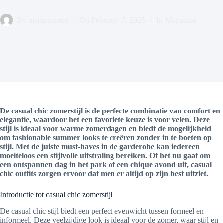
By
management
On
February 7, 2025
In
Magazine
De casual chic zomerstijl is de perfecte combinatie van comfort en
elegantie, waardoor het een favoriete keuze is voor velen. Deze
stijl is ideaal voor warme zomerdagen en biedt de mogelijkheid
om fashionable summer looks te creëren zonder in te boeten op
stijl. Met de juiste must-haves in de garderobe kan iedereen
moeiteloos een stijlvolle uitstraling bereiken. Of het nu gaat om
een ontspannen dag in het park of een chique avond uit, casual
chic outfits zorgen ervoor dat men er altijd op zijn best uitziet.
Introductie tot casual chic zomerstijl
De casual chic stijl biedt een perfect evenwicht tussen formeel en
informeel. Deze veelzijdige look is ideaal voor de zomer, waar stijl en