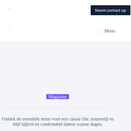
Skip
to
Home
Diensten
Magazine
Contact
Neem contact op
content
Menu
Magazine
Wat zijn de must-haves voor een casual chic zomerstijl?
Ontdek de essentiële items voor een casual chic zomerstijl en
blijf stijlvol en comfortabel tijdens warme dagen.