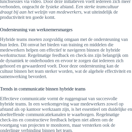
lunchsessies via video. Door deze initiatieven voelt iedereen zich meer
verbonden, ongeacht de fysieke afstand.
Een sterke teamcultuur
draagt bij aan het welzijn van medewerkers
, wat uiteindelijk de
productiviteit ten goede komt.
Ondersteuning van werknemersmarges
Hybride teams moeten zorgvuldig omgaan met de ondersteuning van
hun leden. Dit omvat het bieden van training en middelen die
medewerkers helpen om effectief te navigeren binnen de hybride
werkstructuur. Regelmatige feedback en check-ins zijn belangrijk om
de dynamiek te onderhouden en ervoor te zorgen dat iedereen zich
gehoord en gewaardeerd voelt. Door deze ondersteuning kan de
cultuur binnen het team sterker worden, wat de algehele effectiviteit en
samenwerking bevordert.
Trends in communicatie binnen hybride teams
Effectieve communicatie vormt de ruggengraat van succesvolle
hybride teams. In een werkomgeving waar medewerkers zowel op
afstand als op kantoor werkzaam zijn, is het essentieel om duidelijke en
doeltreffende communicatiekanalen te waarborgen. Regelmatige
check-ins en constructieve feedback helpen niet alleen om de
voortgang van projecten te monitoren, maar versterken ook de
onderlinge verbinding binnen het team.