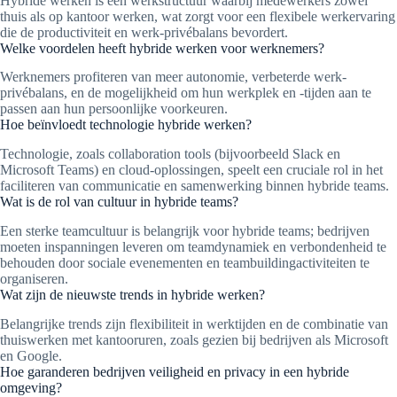
Hybride werken is een werkstructuur waarbij medewerkers zowel
thuis als op kantoor werken, wat zorgt voor een flexibele werkervaring
die de productiviteit en werk-privébalans bevordert.
Welke voordelen heeft hybride werken voor werknemers?
Werknemers profiteren van meer autonomie, verbeterde werk-
privébalans, en de mogelijkheid om hun werkplek en -tijden aan te
passen aan hun persoonlijke voorkeuren.
Hoe beïnvloedt technologie hybride werken?
Technologie, zoals collaboration tools (bijvoorbeeld Slack en
Microsoft Teams) en cloud-oplossingen, speelt een cruciale rol in het
faciliteren van communicatie en samenwerking binnen hybride teams.
Wat is de rol van cultuur in hybride teams?
Een sterke teamcultuur is belangrijk voor hybride teams; bedrijven
moeten inspanningen leveren om teamdynamiek en verbondenheid te
behouden door sociale evenementen en teambuildingactiviteiten te
organiseren.
Wat zijn de nieuwste trends in hybride werken?
Belangrijke trends zijn flexibiliteit in werktijden en de combinatie van
thuiswerken met kantooruren, zoals gezien bij bedrijven als Microsoft
en Google.
Hoe garanderen bedrijven veiligheid en privacy in een hybride
omgeving?