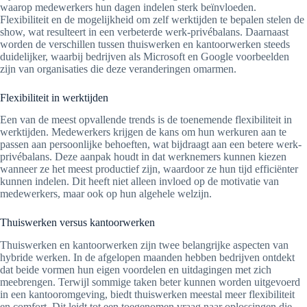
waarop medewerkers hun dagen indelen sterk beïnvloeden.
Flexibiliteit en de mogelijkheid om zelf werktijden te bepalen stelen de
show, wat resulteert in een verbeterde werk-privébalans. Daarnaast
worden de verschillen tussen thuiswerken en kantoorwerken steeds
duidelijker, waarbij bedrijven als Microsoft en Google voorbeelden
zijn van organisaties die deze veranderingen omarmen.
Flexibiliteit in werktijden
Een van de meest opvallende trends is de toenemende flexibiliteit in
werktijden. Medewerkers krijgen de kans om hun werkuren aan te
passen aan persoonlijke behoeften, wat bijdraagt aan een betere werk-
privébalans. Deze aanpak houdt in dat werknemers kunnen kiezen
wanneer ze het meest productief zijn, waardoor ze hun tijd efficiënter
kunnen indelen. Dit heeft niet alleen invloed op de motivatie van
medewerkers, maar ook op hun algehele welzijn.
Thuiswerken versus kantoorwerken
Thuiswerken en kantoorwerken zijn twee belangrijke aspecten van
hybride werken. In de afgelopen maanden hebben bedrijven ontdekt
dat beide vormen hun eigen voordelen en uitdagingen met zich
meebrengen. Terwijl sommige taken beter kunnen worden uitgevoerd
in een kantooromgeving, biedt thuiswerken meestal meer flexibiliteit
en comfort. Dit leidt tot een toegenomen vraag naar oplossingen die