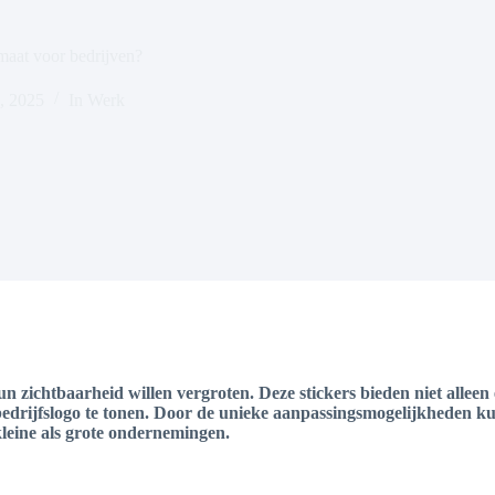
maat voor bedrijven?
, 2025
In
Werk
un zichtbaarheid willen vergroten. Deze stickers bieden niet allee
edrijfslogo te tonen. Door de unieke aanpassingsmogelijkheden ku
kleine als grote ondernemingen.