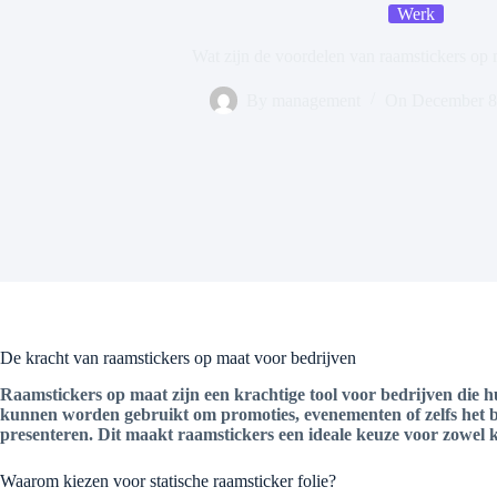
Werk
Wat zijn de voordelen van raamstickers op 
By
management
On
December 8
De kracht van raamstickers op maat voor bedrijven
Raamstickers op maat zijn een krachtige tool voor bedrijven die h
kunnen worden gebruikt om promoties, evenementen of zelfs het b
presenteren. Dit maakt raamstickers een ideale keuze voor zowel 
Waarom kiezen voor statische raamsticker folie?