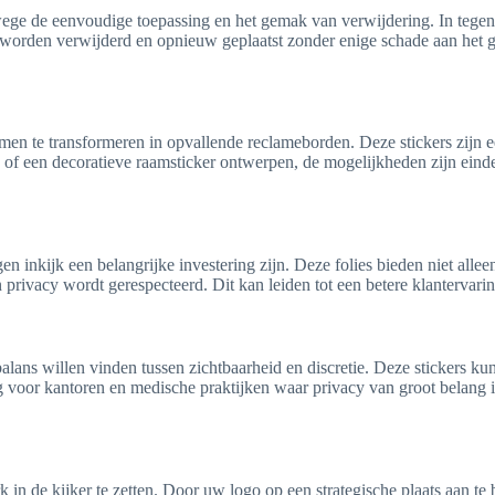
ege de eenvoudige toepassing en het gemak van verwijdering. In tegenstel
worden verwijderd en opnieuw geplaatst zonder enige schade aan het gla
men te transformeren in opvallende reclameborden. Deze stickers zijn
of een decoratieve raamsticker ontwerpen, de mogelijkheden zijn einde
n inkijk een belangrijke investering zijn. Deze folies bieden niet alle
privacy wordt gerespecteerd. Dit kan leiden tot een betere klantervaring
 balans willen vinden tussen zichtbaarheid en discretie. Deze stickers
ttig voor kantoren en medische praktijken waar privacy van groot belang
k in de kijker te zetten. Door uw logo op een strategische plaats aan