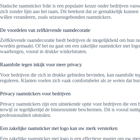
Statische raamsticker folie is een populaire keuze onder bedrijven vanw
zich zonder lijm aan het raam. Dit betekent dat ze gemakkelijk kunnen 
willen veranderen, zoals seizoensgebonden raamstickers.
De voordelen van zelfklevende raamdecoratie
Zelfklevende raamdecoratie biedt bedrijven de mogelijkheid om hun ra
worden gemaakt. Of het nu gaat om een zakelijke raamsticker met logo 
waarborgen, vooral in drukke winkelstraten.
Raamfolie tegen inkijk voor meer privacy
Voor bedrijven die zich in drukke gebieden bevinden, kan raamfolie tege
reguleren. Klanten voelen zich vaak comfortabeler als ze weten dat hun 
Privacy raamstickers voor bedrijven
Privacy raamstickers zijn een uitstekende optie voor bedrijven die een
terwijl ze tegelijkertijd de binnenruimte beschermen. Dit is vooral nu
professionaliteit uitstralen.
Een zakelijke raamsticker met logo kan uw merk versterken
Een zakelijke raamsticker met logo is een effectieve manier om uw mer