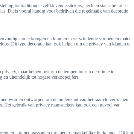
ling tot traditionele zelfklevende stickers, hechten statische folies
s. Dit is vooral handig voor bedrijven die regelmatig van decoratie
 eenvoudig aan te brengen en kunnen in verschillende vormen en maten
loos. Dit type decoratie kan ook helpen om de privacy van klanten te
en privacy, maar helpen ook om de temperatuur in de ruimte te
 en uiteindelijk tot hogere verkoopcijfers.
 kunnen worden ontworpen om de buitenkant van het raam te verfraaien
 is. Het gebruik van privacy raamstickers kan ook een gevoel van
 te brengen, kunnen passanten uw merk gemakkelijker herkennen. Dit kan