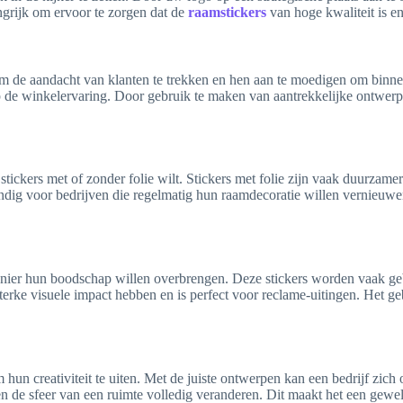
ngrijk om ervoor te zorgen dat de
raamstickers
van hoge kwaliteit is en
 de aandacht van klanten te trekken en hen aan te moedigen om binnen 
 de winkelervaring. Door gebruik te maken van aantrekkelijke ontwerpe
 stickers met of zonder folie wilt. Stickers met folie zijn vaak duurza
handig voor bedrijven die regelmatig hun raamdecoratie willen vernieuwe
 manier hun boodschap willen overbrengen. Deze stickers worden vaak ge
 sterke visuele impact hebben en is perfect voor reclame-uitingen. Het 
un creativiteit te uiten. Met de juiste ontwerpen kan een bedrijf zich 
 de sfeer van een ruimte volledig veranderen. Dit maakt het een geweldi