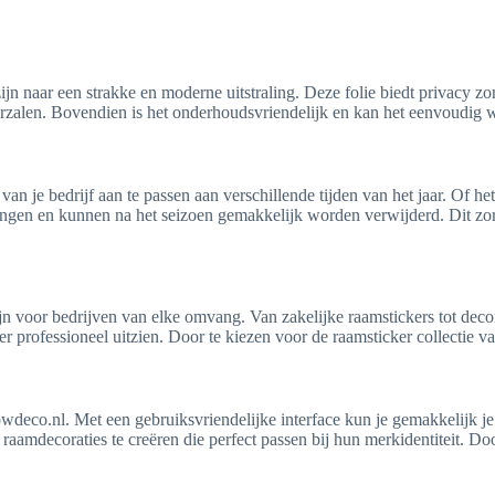
n naar een strakke en moderne uitstraling. Deze folie biedt privacy zond
erzalen. Bovendien is het onderhoudsvriendelijk en kan het eenvoudig 
n je bedrijf aan te passen aan verschillende tijden van het jaar. Of h
ngen en kunnen na het seizoen gemakkelijk worden verwijderd. Dit zorgt e
jn voor bedrijven van elke omvang. Van zakelijke raamstickers tot decor
 professioneel uitzien. Door te kiezen voor de raamsticker collectie va
owdeco.nl. Met een gebruiksvriendelijke interface kun je gemakkelijk 
amdecoraties te creëren die perfect passen bij hun merkidentiteit. Doo