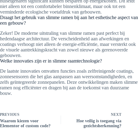
huiseigenaren significant kunnen besparen op energiekosten. Dit leidt
niet alleen tot een comfortabeler binnenklimaat, maar ook tot een
verminderde ecologische voetafdruk van gebouwen.
Draagt het gebruik van slimme ramen bij aan het esthetische aspect van
een gebouw?
Zeker! De moderne uitstraling van slimme ramen past perfect bij
hedendaagse architectuur. De verscheidenheid aan afwerkingen en
coatings verhoogt niet alleen de energie-efficiëntie, maar versterkt ook
de visuele aantrekkingskracht van zowel nieuwe als gerenoveerde
gebouwen.
Welke innovaties zijn er in slimme raamtechnologie?
De laatste innovaties omvatten functies zoals zelfreinigende coatings,
zonnesensoren die het glas aanpassen aan weersomstandigheden, en
zelfs geïntegreerde zonnepanelen. Deze ontwikkelingen maken slimme
ramen nog efficiënter en dragen bij aan de toekomst van duurzame
bouw.
PREVIOUS
NEXT
Waarom kiezen voor
Hoe veilig is toegang via
Elementor of custom code?
gezichtsherkenning?