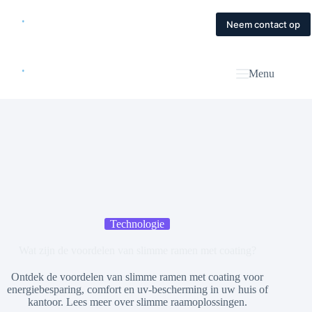
Skip
to
Home
Diensten
Magazine
Contact
Neem contact op
content
Menu
Technologie
Wat zijn de voordelen van slimme ramen met coating?
Ontdek de voordelen van slimme ramen met coating voor
energiebesparing, comfort en uv-bescherming in uw huis of
kantoor. Lees meer over slimme raamoplossingen.