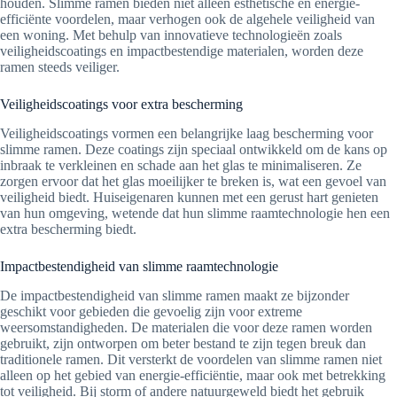
houden. Slimme ramen bieden niet alleen esthetische en energie-
efficiënte voordelen, maar verhogen ook de algehele veiligheid van
een woning. Met behulp van innovatieve technologieën zoals
veiligheidscoatings en impactbestendige materialen, worden deze
ramen steeds veiliger.
Veiligheidscoatings voor extra bescherming
Veiligheidscoatings vormen een belangrijke laag bescherming voor
slimme ramen. Deze coatings zijn speciaal ontwikkeld om de kans op
inbraak te verkleinen en schade aan het glas te minimaliseren. Ze
zorgen ervoor dat het glas moeilijker te breken is, wat een gevoel van
veiligheid biedt. Huiseigenaren kunnen met een gerust hart genieten
van hun omgeving, wetende dat hun slimme raamtechnologie hen een
extra bescherming biedt.
Impactbestendigheid van slimme raamtechnologie
De impactbestendigheid van slimme ramen maakt ze bijzonder
geschikt voor gebieden die gevoelig zijn voor extreme
weersomstandigheden. De materialen die voor deze ramen worden
gebruikt, zijn ontworpen om beter bestand te zijn tegen breuk dan
traditionele ramen. Dit versterkt de voordelen van slimme ramen niet
alleen op het gebied van energie-efficiëntie, maar ook met betrekking
tot veiligheid. Bij storm of andere natuurgeweld biedt het gebruik