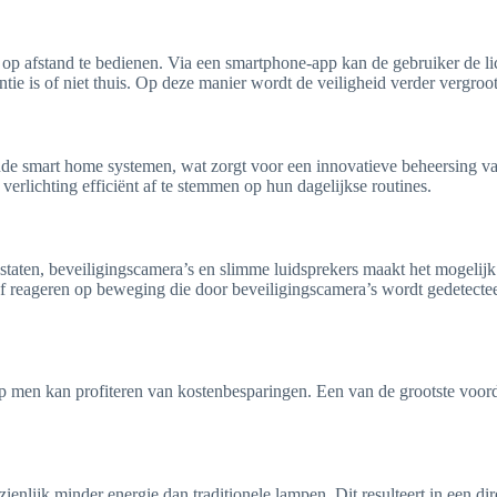
p afstand te bedienen. Via een smartphone-app kan de gebruiker de lich
e is of niet thuis. Op deze manier wordt de veiligheid verder vergroot 
de smart home systemen, wat zorgt voor een innovatieve beheersing va
rlichting efficiënt af te stemmen op hun dagelijkse routines.
mostaten, beveiligingscamera’s en slimme luidsprekers maakt het mogeli
 reageren op beweging die door beveiligingscamera’s wordt gedetecteerd.
 men kan profiteren van kostenbesparingen. Een van de grootste voorde
enlijk minder energie dan traditionele lampen. Dit resulteert in een di