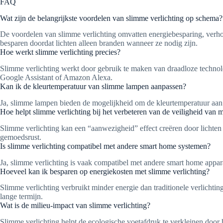
FAQ
Wat zijn de belangrijkste voordelen van slimme verlichting op schema?
De voordelen van slimme verlichting omvatten energiebesparing, verhoo
besparen doordat lichten alleen branden wanneer ze nodig zijn.
Hoe werkt slimme verlichting precies?
Slimme verlichting werkt door gebruik te maken van draadloze technolog
Google Assistant of Amazon Alexa.
Kan ik de kleurtemperatuur van slimme lampen aanpassen?
Ja, slimme lampen bieden de mogelijkheid om de kleurtemperatuur aan t
Hoe helpt slimme verlichting bij het verbeteren van de veiligheid van m
Slimme verlichting kan een “aanwezigheid” effect creëren door lichten 
gemoedsrust.
Is slimme verlichting compatibel met andere smart home systemen?
Ja, slimme verlichting is vaak compatibel met andere smart home appara
Hoeveel kan ik besparen op energiekosten met slimme verlichting?
Slimme verlichting verbruikt minder energie dan traditionele verlicht
lange termijn.
Wat is de milieu-impact van slimme verlichting?
Slimme verlichting helpt de ecologische voetafdruk te verkleinen door