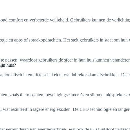
gd comfort en verbeterde veiligheid. Gebruikers kunnen de verlichting 
ie en apps of spraakopdrachten. Het stelt gebruikers in staat om hun ve
e passen, waardoor gebruikers de sfeer in hun huis kunnen veranderen,
ijn huis?
automatisch in en uit te schakelen, wat inbrekers kan afschrikken. Daa
ten, zoals thermostaten, beveiligingscamera’s en slimme luidsprekers, 
ing, wat resulteert in lagere energiekosten. De LED-technologie en lan
 het verminderen van energieverbruik, wat ook de CO2-uitstoot verlaag