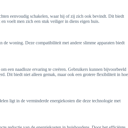
ten eenvoudig schakelen, waar hij of zij zich ook bevindt. Dit biedt
en voelt men zich een stuk veiliger in diens eigen huis.
n de woning. Deze compatibiliteit met andere slimme apparaten biedt
jk om een naadloze ervaring te creëren. Gebruikers kunnen bijvoorbeeld
 Dit biedt niet alleen gemak, maar ook een grotere flexibiliteit in hoe
len ligt in de verminderde energiekosten die deze technologie met
recte reductie van de energiekosten in huishoudens. Door het efficiënte