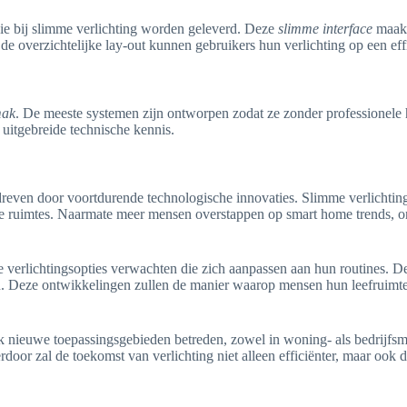
e bij slimme verlichting worden geleverd. Deze
slimme interface
maakt
 de overzichtelijke lay-out kunnen gebruikers hun verlichting op een ef
mak
. De meeste systemen zijn ontworpen zodat ze zonder professionele 
uitgebreide technische kennis.
dreven door voortdurende technologische innovaties. Slimme verlichting
uimtes. Naarmate meer mensen overstappen op smart home trends, ontst
erlichtingsopties verwachten die zich aanpassen aan hun routines. De i
. Deze ontwikkelingen zullen de manier waarop mensen hun leefruimtes 
ok nieuwe toepassingsgebieden betreden, zowel in woning- als bedrijfs
door zal de toekomst van verlichting niet alleen efficiënter, maar ook