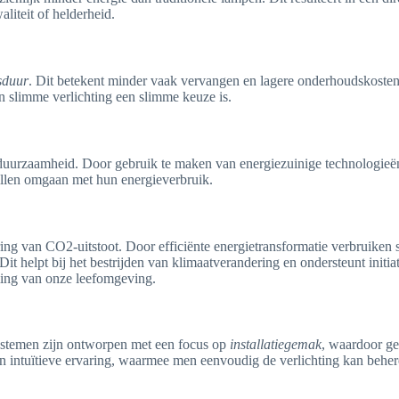
liteit of helderheid.
sduur
. Dit betekent minder vaak vervangen en lagere onderhoudskosten 
n slimme verlichting een slimme keuze is.
euduurzaamheid. Door gebruik te maken van energiezuinige technologieë
illen omgaan met hun energieverbruik.
ng van CO2-uitstoot. Door efficiënte energietransformatie verbruiken sl
. Dit helpt bij het bestrijden van klimaatverandering en ondersteunt in
ming van onze leefomgeving.
systemen zijn ontworpen met een focus op
installatiegemak
, waardoor ge
en intuïtieve ervaring, waarmee men eenvoudig de verlichting kan beher