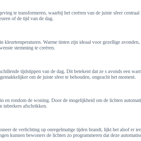
ing te transformeren, waarbij het creëren van de juiste sfeer centraal
uren of de tijd van de dag.
 in kleurtemperaturen. Warme tinten zijn ideaal voor gezellige avonden, 
wenste stemming te creëren.
chillende tijdstippen van de dag. Dit betekent dat ze s avonds een warm
 gemakkelijker om de juiste sfeer te behouden, ongeacht het moment.
id in en rondom de woning. Door de mogelijkheid om de lichten automati
n inbrekers afschrikken.
neer de verlichting op onregelmatige tijden brandt, lijkt het alsof er i
ingen kunnen bewoners de lichten zo programmeren dat deze automatisch a