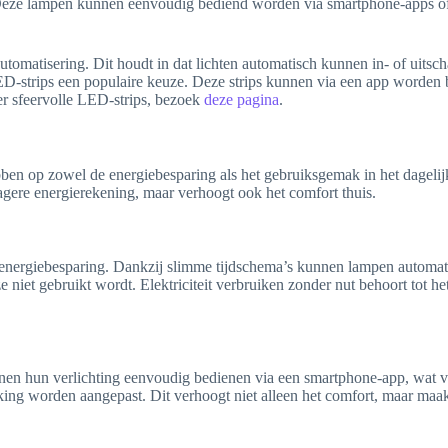
. Deze lampen kunnen eenvoudig bediend worden via smartphone-apps of 
tomatisering. Dit houdt in dat lichten automatisch kunnen in- of uits
D-strips een populaire keuze. Deze strips kunnen via een app worden b
r sfeervolle LED-strips, bezoek
deze pagina
.
ebben op zowel de energiebesparing als het gebruiksgemak in het dageli
en lagere energierekening, maar verhoogt ook het comfort thuis.
e energiebesparing. Dankzij slimme tijdschema’s kunnen lampen automat
e niet gebruikt wordt. Elektriciteit verbruiken zonder nut behoort tot 
en hun verlichting eenvoudig bedienen via een smartphone-app, wat voo
aking worden aangepast. Dit verhoogt niet alleen het comfort, maar maa