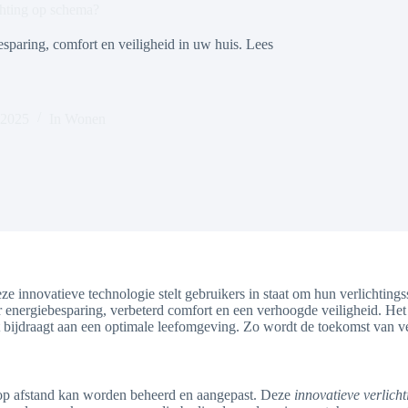
chting op schema?
paring, comfort en veiligheid in uw huis. Lees
 2025
In
Wonen
ze innovatieve technologie stelt gebruikers in staat om hun verlichtin
der energiebesparing, verbeterd comfort en een verhoogde veiligheid. H
t bijdraagt aan een optimale leefomgeving. Zo wordt de toekomst van ve
g op afstand kan worden beheerd en aangepast. Deze
innovatieve verlicht