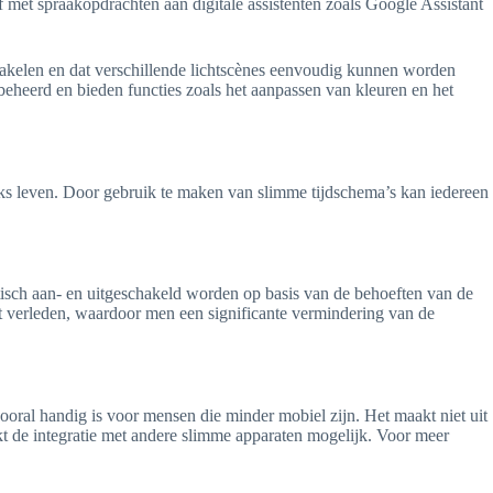
met spraakopdrachten aan digitale assistenten zoals Google Assistant
chakelen en dat verschillende lichtscènes eenvoudig kunnen worden
eheerd en bieden functies zoals het aanpassen van kleuren en het
jks leven. Door gebruik te maken van slimme tijdschema’s kan iedereen
isch aan- en uitgeschakeld worden op basis van de behoeften van de
het verleden, waardoor men een significante vermindering van de
ral handig is voor mensen die minder mobiel zijn. Het maakt niet uit
kt de integratie met andere slimme apparaten mogelijk. Voor meer