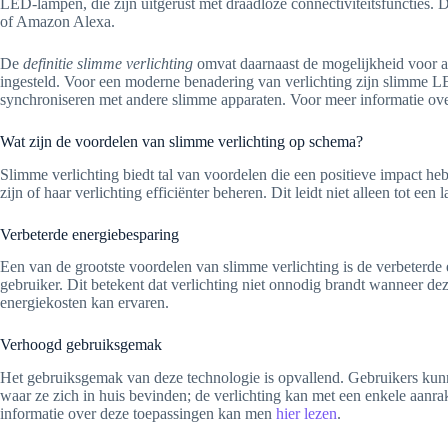
LED-lampen, die zijn uitgerust met draadloze connectiviteitsfuncties
of Amazon Alexa.
De
definitie slimme verlichting
omvat daarnaast de mogelijkheid voor au
ingesteld. Voor een moderne benadering van verlichting zijn slimme LE
synchroniseren met andere slimme apparaten. Voor meer informatie ove
Wat zijn de voordelen van slimme verlichting op schema?
Slimme verlichting biedt tal van voordelen die een positieve impact h
zijn of haar verlichting efficiënter beheren. Dit leidt niet alleen tot e
Verbeterde energiebesparing
Een van de grootste voordelen van slimme verlichting is de verbeterd
gebruiker. Dit betekent dat verlichting niet onnodig brandt wanneer dez
energiekosten kan ervaren.
Verhoogd gebruiksgemak
Het gebruiksgemak van deze technologie is opvallend. Gebruikers kunn
waar ze zich in huis bevinden; de verlichting kan met een enkele aanr
informatie over deze toepassingen kan men
hier lezen
.