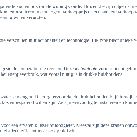
besparende kranen ook om de woningwaarde. Huizen die zijn uitgerust m
 kunnen resulteren in een hogere verkoopprijs en een snellere verkoop
oning willen vergroten.
ie verschillen in functionaliteit en technologie. Elk type biedt unieke
ngestelde temperatuur te regelen. Deze
technologie
voorkomt dat gebruik
 het energieverbruik, wat vooral nuttig is in drukke huishoudens.
water te mengen. Dit zorgt ervoor dat de druk behouden blijft terwijl h
s kostenbesparend willen zijn. Ze zijn eenvoudig te installeren en kunn
voor een ervaren klusser of loodgieter. Meestal zijn deze kranen ontw
iet alleen efficiënt maar ook praktisch.