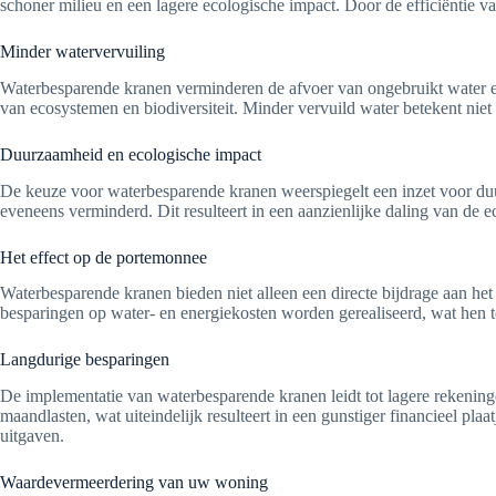
schoner milieu en een lagere ecologische impact. Door de efficiëntie
Minder watervervuiling
Waterbesparende kranen verminderen de afvoer van ongebruikt water en 
van ecosystemen en biodiversiteit. Minder vervuild water betekent ni
Duurzaamheid en ecologische impact
De keuze voor waterbesparende kranen weerspiegelt een inzet voor duu
eveneens verminderd. Dit resulteert in een aanzienlijke daling van de
Het effect op de portemonnee
Waterbesparende kranen bieden niet alleen een directe bijdrage aan het
besparingen op water- en energiekosten worden gerealiseerd, wat hen t
Langdurige besparingen
De implementatie van waterbesparende kranen leidt tot lagere rekeninge
maandlasten, wat uiteindelijk resulteert in een gunstiger financieel p
uitgaven.
Waardevermeerdering van uw woning