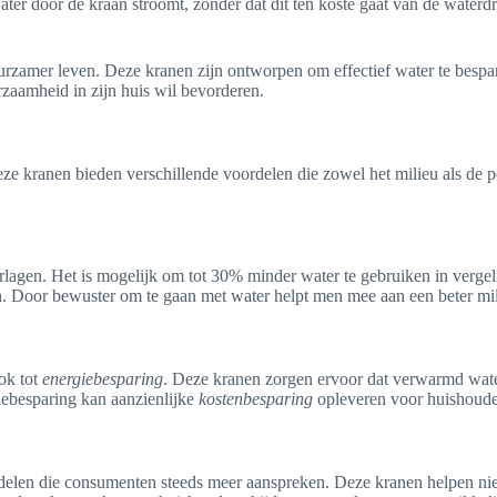
er door de kraan stroomt, zonder dat dit ten koste gaat van de waterdr
amer leven. Deze kranen zijn ontworpen om effectief water te besparen
rzaamheid in zijn huis wil bevorderen.
e kranen bieden verschillende voordelen die zowel het milieu als de 
rlagen. Het is mogelijk om tot 30% minder water te gebruiken in vergelijk
. Door bewuster om te gaan met water helpt men mee aan een beter mil
ok tot
energiebesparing
. Deze kranen zorgen ervoor dat verwarmd water 
iebesparing kan aanzienlijke
kostenbesparing
opleveren voor huishoude
elen die consumenten steeds meer aanspreken. Deze kranen helpen niet 