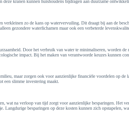
 van deze kranen kunnen huishoudens bijdragen aan duurzame ontwikkel
verkleinen zo de kans op watervervuiling. Dit draagt bij aan de besch
et alleen gezondere waterlichamen maar ook een verbeterde levenskwali
rzaamheid. Door het verbruik van water te minimaliseren, worden de m
 ecologische impact. Bij het maken van verantwoorde keuzes kunnen con
 milieu, maar zorgen ook voor aanzienlijke financiële voordelen op de 
ot een slimme investering maakt.
n, wat na verloop van tijd zorgt voor aanzienlijke besparingen. Het ver
laatje. Langdurige besparingen op deze kosten kunnen zich opstapelen, 