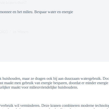
nde kranen thuis?
monnee en het milieu. Bespaar water en energie
 2025
In
Wonen
elk huishouden, maar ze dragen ook bij aan duurzaam watergebruik. Do
ast maakt men gebruik van energie besparen, doordat er minder energie n
elijker maakt voor milieuvriendelijke huishoudens.
terverbruik wil verminderen. Deze kranen combineren moderne technol