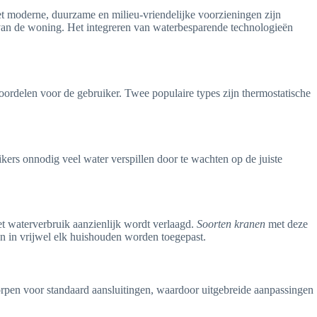
et moderne, duurzame en milieu-vriendelijke voorzieningen zijn
 van de woning. Het integreren van waterbesparende technologieën
 voordelen voor de gebruiker. Twee populaire types zijn thermostatische
ers onnodig veel water verspillen door te wachten op de juiste
et waterverbruik aanzienlijk wordt verlaagd.
Soorten kranen
met deze
en in vrijwel elk huishouden worden toegepast.
orpen voor standaard aansluitingen, waardoor uitgebreide aanpassingen