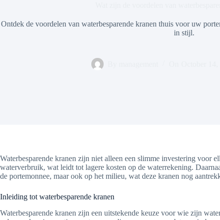
Wat zijn de voordelen van waterbespare
Ontdek de voordelen van waterbesparende kranen thuis voor uw porte
in stijl.
By
management
On
October 14,
Waterbesparende kranen zijn niet alleen een slimme investering voor 
waterverbruik, wat leidt tot lagere kosten op de waterrekening. Daarna
de portemonnee, maar ook op het milieu, wat deze kranen nog aantrekk
Inleiding tot waterbesparende kranen
Waterbesparende kranen zijn een uitstekende keuze voor wie zijn wa