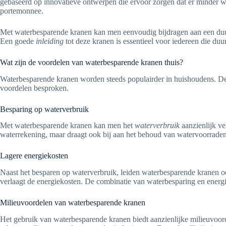
gebaseerd op innovatieve ontwerpen die ervoor zorgen dat er minder wat
portemonnee.
Met waterbesparende kranen kan men eenvoudig bijdragen aan een duurz
Een goede
inleiding
tot deze kranen is essentieel voor iedereen die duu
Wat zijn de voordelen van waterbesparende kranen thuis?
Waterbesparende kranen worden steeds populairder in huishoudens. Dez
voordelen besproken.
Besparing op waterverbruik
Met waterbesparende kranen kan men het
waterverbruik
aanzienlijk ve
waterrekening, maar draagt ook bij aan het behoud van watervoorraden
Lagere energiekosten
Naast het besparen op waterverbruik, leiden waterbesparende kranen o
verlaagt de energiekosten. De combinatie van waterbesparing en energ
Milieuvoordelen van waterbesparende kranen
Het gebruik van waterbesparende kranen biedt aanzienlijke milieuvoord