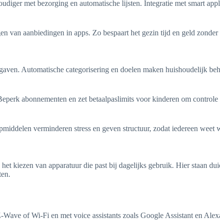
r met bezorging en automatische lijsten. Integratie met smart applian
en van aanbiedingen in apps. Zo bespaart het gezin tijd en geld zonder i
aven. Automatische categorisering en doelen maken huishoudelijk beh
eperk abonnementen en zet betaalpaslimits voor kinderen om controle t
hulpmiddelen verminderen stress en geven structuur, zodat iedereen weet
et kiezen van apparatuur die past bij dagelijks gebruik. Hier staan duid
ten.
Z‑Wave of Wi‑Fi en met voice assistants zoals Google Assistant en Alexa