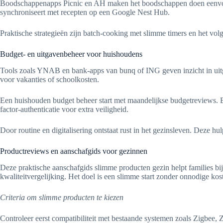
Boodschappenapps Picnic en AH maken het boodschappen doen eenvoudige
synchroniseert met recepten op een Google Nest Hub.
Praktische strategieën zijn batch-cooking met slimme timers en het volg
Budget- en uitgavenbeheer voor huishoudens
Tools zoals YNAB en bank-apps van bunq of ING geven inzicht in uitg
voor vakanties of schoolkosten.
Een huishouden budget beheer start met maandelijkse budgetreviews. B
factor-authenticatie voor extra veiligheid.
Door routine en digitalisering ontstaat rust in het gezinsleven. Deze 
Productreviews en aanschafgids voor gezinnen
Deze praktische aanschafgids slimme producten gezin helpt families bij h
kwaliteitvergelijking. Het doel is een slimme start zonder onnodige kos
Criteria om slimme producten te kiezen
Controleer eerst compatibiliteit met bestaande systemen zoals Zigbee, 