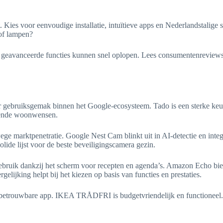
. Kies voor eenvoudige installatie, intuïtieve apps en Nederlandstalige 
 of lampen?
f geavanceerde functies kunnen snel oplopen. Lees consumentenrevie
 gebruiksgemak binnen het Google-ecosysteem. Tado is een sterke keuz
llende woonwensen.
e marktpenetratie. Google Nest Cam blinkt uit in AI-detectie en integra
lide lijst voor de beste beveiligingscamera gezin.
bruik dankzij het scherm voor recepten en agenda’s. Amazon Echo bie
lijking helpt bij het kiezen op basis van functies en prestaties.
n betrouwbare app. IKEA TRÅDFRI is budgetvriendelijk en functioneel. 