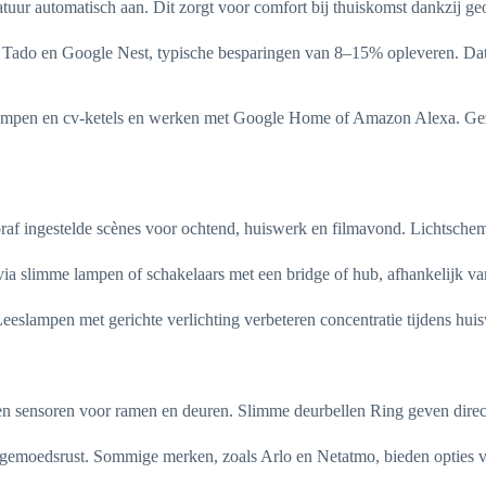
tuur automatisch aan. Dit zorgt voor comfort bij thuiskomst dankzij ge
 Tado en Google Nest, typische besparingen van 8–15% opleveren. Dat
epompen en cv-ketels en werken met Google Home of Amazon Alexa. Gez
af ingestelde scènes voor ochtend, huiswerk en filmavond. Lichtschema
via slimme lampen of schakelaars met een bridge of hub, afhankelijk van
eeslampen met gerichte verlichting verbeteren concentratie tijdens hui
en sensoren voor ramen en deuren. Slimme deurbellen Ring geven dire
emoedsrust. Sommige merken, zoals Arlo en Netatmo, bieden opties voo