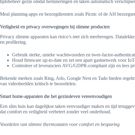
tijdsbeheer gezin omdat herinneringen en taken automatisch verschijne
Meal planning-apps en bezorgdiensten zoals Picnic of de AH bezorgserv
Veiligheid en privacy overwegingen bij slimme producten
Privacy slimme apparaten kan risico’s met zich meebrengen. Datalekken
en profilering.
Gebruik sterke, unieke wachtwoorden en twee-factor-authenticat
Houd firmware up-to-date en zet een apart gastnetwerk voor IoT
Controleer of leveranciers AVG/GDPR-compliant zijn en lees pr
Bekende merken zoals Ring, Arlo, Google Nest en Tado bieden regelma
van videobeelden kritisch te beoordelen.
Smart home-apparaten die het gezinsleven vereenvoudigen
Een slim huis kan dagelijkse taken eenvoudiger maken en tijd terugge
dat comfort en veiligheid verbetert zonder veel onderhoud.
Voordelen van slimme thermostaten voor comfort en besparing