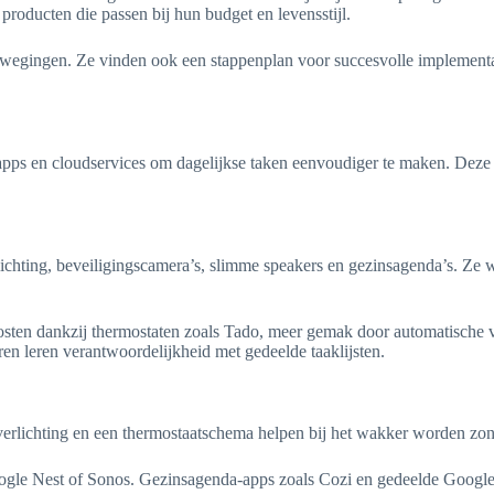
producten die passen bij hun budget en levensstijl.
erwegingen. Ze vinden ook een stappenplan voor succesvolle implementati
s en cloudservices om dagelijkse taken eenvoudiger te maken. Deze tec
ichting, beveiligingscamera’s, slimme speakers en gezinsagenda’s. Ze 
osten dankzij thermostaten zoals Tado, meer gemak door automatische ve
en leren verantwoordelijkheid met gedeelde taaklijsten.
verlichting en een thermostaatschema helpen bij het wakker worden zon
ogle Nest of Sonos. Gezinsagenda-apps zoals Cozi en gedeelde Google 