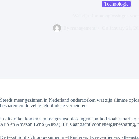
Technologie
Wat zijn slimme oplossingen voo
By
management
On
January 21, 2
Steeds meer gezinnen in Nederland onderzoeken wat zijn slimme oploss
besparen en de veiligheid thuis te verbeteren.
In dit artikel komen slimme gezinsoplossingen aan bod zoals smart ho
Arlo en Amazon Echo (Alexa). Er is aandacht voor energiebesparing, 
De tekst richt zich op gezinnen met kinderen, tweeverdieners, alleenst