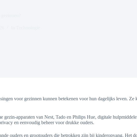
r gezinnen?
026
In
Technologie
ingen voor gezinnen kunnen betekenen voor hun dagelijks leven. Ze ki
me gezin-apparaten van Nest, Tado en Philips Hue, digitale hulpmidde
privacy en eenvoudig beheer voor drukke ouders.
aande ouders en grootouders die betrokken zijn bij kinderopvang. Het do