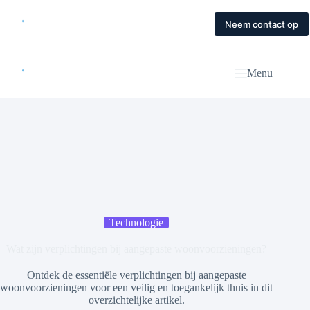
Skip
to
Home
Diensten
Magazine
Contact
Neem contact op
content
Menu
Technologie
Wat zijn verplichtingen bij aangepaste woonvoorzieningen?
Ontdek de essentiële verplichtingen bij aangepaste
woonvoorzieningen voor een veilig en toegankelijk thuis in dit
overzichtelijke artikel.