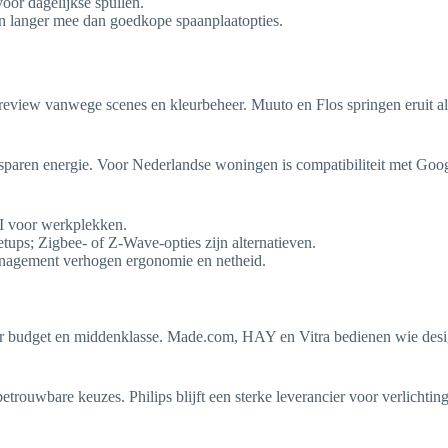
oor dagelijkse spullen.
n langer mee dan goedkope spaanplaatopties.
g review vanwege scenes en kleurbeheer. Muuto en Flos springen eruit 
sparen energie. Voor Nederlandse woningen is compatibiliteit met Go
RI voor werkplekken.
etups; Zigbee- of Z-Wave-opties zijn alternatieven.
anagement verhogen ergonomie en netheid.
or budget en middenklasse. Made.com, HAY en Vitra bedienen wie des
ouwbare keuzes. Philips blijft een sterke leverancier voor verlichtin