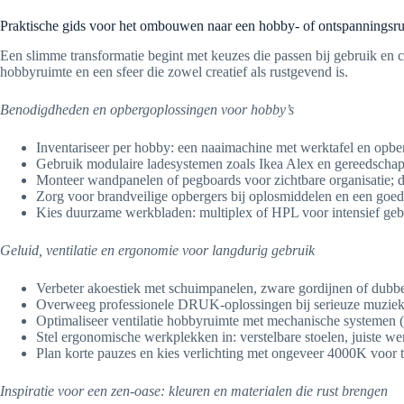
Praktische gids voor het ombouwen naar een hobby- of ontspanningsr
Een slimme transformatie begint met keuzes die passen bij gebruik en co
hobbyruimte en een sfeer die zowel creatief als rustgevend is.
Benodigdheden en opbergoplossingen voor hobby’s
Inventariseer per hobby: een naaimachine met werktafel en opber
Gebruik modulaire ladesystemen zoals Ikea Alex en gereedschaps
Monteer wandpanelen of pegboards voor zichtbare organisatie; da
Zorg voor brandveilige opbergers bij oplosmiddelen en een go
Kies duurzame werkbladen: multiplex of HPL voor intensief gebr
Geluid, ventilatie en ergonomie voor langdurig gebruik
Verbeter akoestiek met schuimpanelen, zware gordijnen of dubbe
Overweeg professionele DRUK-oplossingen bij serieuze muziekproj
Optimaliseer ventilatie hobbyruimte met mechanische systemen (
Stel ergonomische werkplekken in: verstelbare stoelen, juiste w
Plan korte pauzes en kies verlichting met ongeveer 4000K voor 
Inspiratie voor een zen-oase: kleuren en materialen die rust brengen