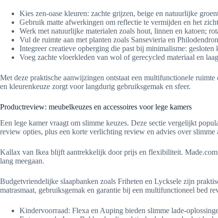
Kies zen-oase kleuren: zachte grijzen, beige en natuurlijke groen
Gebruik matte afwerkingen om reflectie te vermijden en het zicht
Werk met natuurlijke materialen zoals hout, linnen en katoen; r
Vul de ruimte aan met planten zoals Sansevieria en Philodendron 
Integreer creatieve opberging die past bij minimalisme: geslote
Voeg zachte vloerkleden van wol of gerecycled materiaal en laag
Met deze praktische aanwijzingen ontstaat een multifunctionele ruimte 
en kleurenkeuze zorgt voor langdurig gebruiksgemak en sfeer.
Productreview: meubelkeuzes en accessoires voor lege kamers
Een lege kamer vraagt om slimme keuzes. Deze sectie vergelijkt popula
review opties, plus een korte verlichting review en advies over slimme a
Kallax van Ikea blijft aantrekkelijk door prijs en flexibiliteit. Made.c
lang meegaan.
Budgetvriendelijke slaapbanken zoals Friheten en Lycksele zijn prakti
matrasmaat, gebruiksgemak en garantie bij een multifunctioneel bed re
Kindervoorraad: Flexa en Auping bieden slimme lade-oplossing