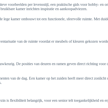
tieve voorbeelden per levensstijl, een praktische gids voor hobby- en 
t bruikbare kamer inrichten inspiratie en aankoopadviezen.
de lege kamer ombouwt tot een functionele, sfeervolle ruimte. Met duide
ntarisatie van de ruimte voordat er meubels of kleuren gekozen worden.
wkeurig. De posities van deuren en ramen geven direct richting voor d
menten van de dag. Een kamer op het zuiden heeft meer direct zonlicht
s.
in is flexibiliteit belangrijk, voor een senior telt toegankelijkheid en