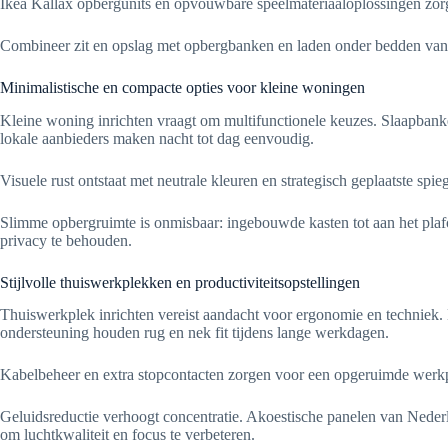
Ikea Kallax opbergunits en opvouwbare speelmateriaaloplossingen zorge
Combineer zit en opslag met opbergbanken en laden onder bedden van 
Minimalistische en compacte opties voor kleine woningen
Kleine woning inrichten vraagt om multifunctionele keuzes. Slaapbank
lokale aanbieders maken nacht tot dag eenvoudig.
Visuele rust ontstaat met neutrale kleuren en strategisch geplaatste spi
Slimme opbergruimte is onmisbaar: ingebouwde kasten tot aan het pla
privacy te behouden.
Stijlvolle thuiswerkplekken en productiviteitsopstellingen
Thuiswerkplek inrichten vereist aandacht voor ergonomie en techniek.
ondersteuning houden rug en nek fit tijdens lange werkdagen.
Kabelbeheer en extra stopcontacten zorgen voor een opgeruimde werkpl
Geluidsreductie verhoogt concentratie. Akoestische panelen van Nederl
om luchtkwaliteit en focus te verbeteren.