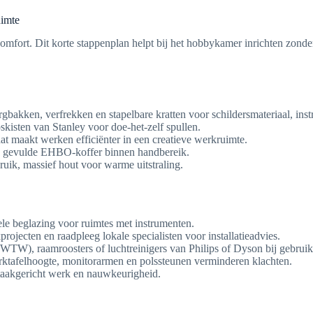
uimte
mfort. Dit korte stappenplan helpt bij het hobbykamer inrichten zonder 
gbakken, verfrekken en stapelbare kratten voor schildersmateriaal, ins
kisten van Stanley voor doe-het-zelf spullen.
t maakt werken efficiënter in een creatieve werkruimte.
ed gevulde EHBO-koffer binnen handbereik.
uik, massief hout voor warme uitstraling.
le beglazing voor ruimtes met instrumenten.
ecten en raadpleeg lokale specialisten voor installatieadvies.
WTW), raamroosters of luchtreinigers van Philips of Dyson bij gebruik
erktafelhoogte, monitorarmen en polssteunen verminderen klachten.
taakgericht werk en nauwkeurigheid.