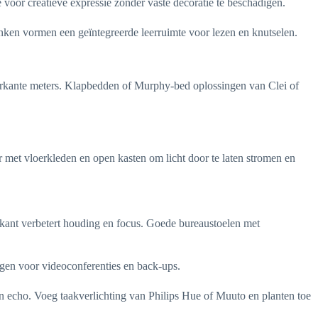
oor creatieve expressie zonder vaste decoratie te beschadigen.
ken vormen een geïntegreerde leerruimte voor lezen en knutselen.
ierkante meters. Klapbedden of Murphy-bed oplossingen van Clei of
met vloerkleden en open kasten om licht door te laten stromen en
ekant verbetert houding en focus. Goede bureaustoelen met
gen voor videoconferenties en back-ups.
n echo. Voeg taakverlichting van Philips Hue of Muuto en planten toe