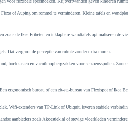
n voor flexibele speelhoeken. Krijtverfwanden geven kinderen ruimte v
Flexa of Auping om rommel te verminderen. Kleine tafels en wandplan
en zoals de Ikea Friheten en inklapbare wandtafels optimaliseren de v
egels. Dat vergroot de perceptie van ruimte zonder extra muren.
fond, hoekkasten en vacuümopbergzakken voor seizoensspullen. Zoneer 
 Een ergonomisch bureau of een zit-sta-bureau van Flexispot of Ikea B
ek. Wifi-extenders van TP-Link of Ubiquiti leveren stabiele verbindin
andse aanbieders zoals Akoestiek.nl of stevige vloerkleden vermindere