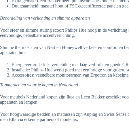
Extra gemak: Leen Bakker heeft praktische lades onder het bed v
Duurzaamheid: massief hout of FSC-gecertificeerde panelen gaa
Beoordeling van verlichting en slimme apparaten
Voor sfeer en slimme sturing scoort Philips Hue hoog in de verlichtin
eenvoudige, betaalbare accentverlichting.
Slimme thermostaten van Nest en Honeywell verbeteren comfort en be
apparaten huis.
Energieverbruik: kies verlichting met laag verbruik en goede C
Installatie: Philips Hue werkt goed met een bridge voor grotere s
Accessoires: verstelbare monitorarmen van Ergotron en kabelm
Topmerken en waar te kopen in Nederland
Voor meubels Nederland kopen zijn Ikea en Leen Bakker geschikt vo
apparaten en lampen.
Voor hoogwaardige bedden en matrassen zijn Auping en Swiss Sense betr
men Elfa via erkende partners of monteurs.