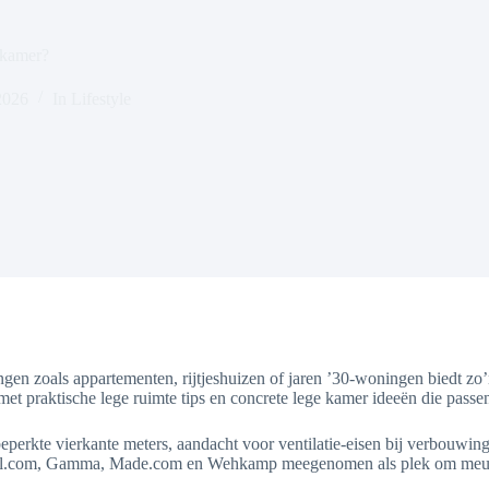
 kamer?
2026
In
Lifestyle
en zoals appartementen, rijtjeshuizen of jaren ’30-woningen biedt zo
s met praktische lege ruimte tips en concrete lege kamer ideeën die passe
r beperkte vierkante meters, aandacht voor ventilatie-eisen bij verbou
Bol.com, Gamma, Made.com en Wehkamp meegenomen als plek om meube