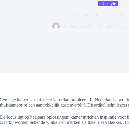
Lifestyle
Wat zou je doen met een lege
By
management
On
January 21, 
Een lege kamer is vaak meer kans dan probleem. In Nederlandse woning
thuiskantoor of een aantrekkelijk gastenverblijf. Dit artikel helpt lezer
De focus ligt op haalbare oplossingen: kamer inrichten inspiratie voo
Daarbij worden bekende winkels en merken als Ikea, Leen Bakker, 