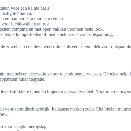
tinten voor een kalme basis.
 rustig te houden.
otan en bamboe zijn mooie accenten.
voor luchtkwaliteit en rust.
n kasten combineren met open vakken voor een nette look.
zittende loungestoelen of meditatiekussens voor ontspanning.
die zowel een creatieve werkruimte als een serene plek voor ontspanning
ire meubels en accessoires voor uiteenlopende wensen. De tekst helpt 
pparaten huis integratie.
om levert strakkere lijnen en hogere materiaalkwaliteit. Voor interne org
sch voor sporadisch gebruik. Italiaanse merken zoals Clei bieden muur
view.
en voor slaapkameropslag.