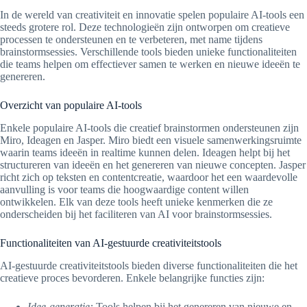
In de wereld van creativiteit en innovatie spelen populaire AI-tools een
steeds grotere rol. Deze technologieën zijn ontworpen om creatieve
processen te ondersteunen en te verbeteren, met name tijdens
brainstormsessies. Verschillende tools bieden unieke functionaliteiten
die teams helpen om effectiever samen te werken en nieuwe ideeën te
genereren.
Overzicht van populaire AI-tools
Enkele populaire AI-tools die creatief brainstormen ondersteunen zijn
Miro, Ideagen en Jasper. Miro biedt een visuele samenwerkingsruimte
waarin teams ideeën in realtime kunnen delen. Ideagen helpt bij het
structureren van ideeën en het genereren van nieuwe concepten. Jasper
richt zich op teksten en contentcreatie, waardoor het een waardevolle
aanvulling is voor teams die hoogwaardige content willen
ontwikkelen. Elk van deze tools heeft unieke kenmerken die ze
onderscheiden bij het faciliteren van AI voor brainstormsessies.
Functionaliteiten van AI-gestuurde creativiteitstools
AI-gestuurde creativiteitstools bieden diverse functionaliteiten die het
creatieve proces bevorderen. Enkele belangrijke functies zijn:
Idee-generatie:
Tools helpen bij het genereren van nieuwe en