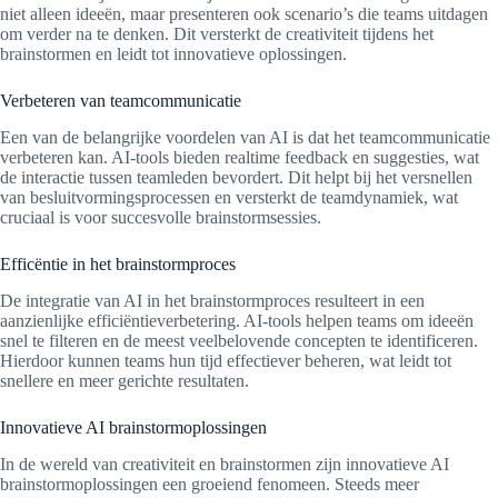
niet alleen ideeën, maar presenteren ook scenario’s die teams uitdagen
om verder na te denken. Dit versterkt de creativiteit tijdens het
brainstormen en leidt tot innovatieve oplossingen.
Verbeteren van teamcommunicatie
Een van de belangrijke voordelen van AI is dat het teamcommunicatie
verbeteren kan. AI-tools bieden realtime feedback en suggesties, wat
de interactie tussen teamleden bevordert. Dit helpt bij het versnellen
van besluitvormingsprocessen en versterkt de teamdynamiek, wat
cruciaal is voor succesvolle brainstormsessies.
Efficëntie in het brainstormproces
De integratie van AI in het brainstormproces resulteert in een
aanzienlijke efficiëntieverbetering. AI-tools helpen teams om ideeën
snel te filteren en de meest veelbelovende concepten te identificeren.
Hierdoor kunnen teams hun tijd effectiever beheren, wat leidt tot
snellere en meer gerichte resultaten.
Innovatieve AI brainstormoplossingen
In de wereld van creativiteit en brainstormen zijn innovatieve AI
brainstormoplossingen een groeiend fenomeen. Steeds meer