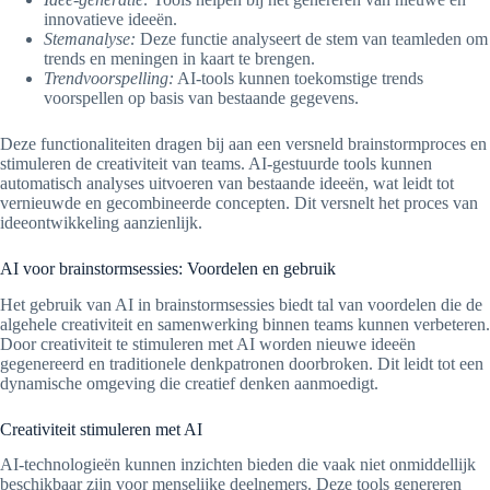
innovatieve ideeën.
Stemanalyse:
Deze functie analyseert de stem van teamleden om
trends en meningen in kaart te brengen.
Trendvoorspelling:
AI-tools kunnen toekomstige trends
voorspellen op basis van bestaande gegevens.
Deze functionaliteiten dragen bij aan een versneld brainstormproces en
stimuleren de creativiteit van teams. AI-gestuurde tools kunnen
automatisch analyses uitvoeren van bestaande ideeën, wat leidt tot
vernieuwde en gecombineerde concepten. Dit versnelt het proces van
ideeontwikkeling aanzienlijk.
AI voor brainstormsessies: Voordelen en gebruik
Het gebruik van AI in brainstormsessies biedt tal van voordelen die de
algehele creativiteit en samenwerking binnen teams kunnen verbeteren.
Door creativiteit te stimuleren met AI worden nieuwe ideeën
gegenereerd en traditionele denkpatronen doorbroken. Dit leidt tot een
dynamische omgeving die creatief denken aanmoedigt.
Creativiteit stimuleren met AI
AI-technologieën kunnen inzichten bieden die vaak niet onmiddellijk
beschikbaar zijn voor menselijke deelnemers. Deze tools genereren