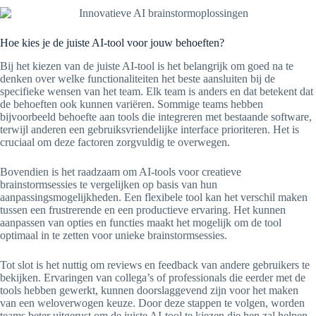
Hoe kies je de juiste AI-tool voor jouw behoeften?
Bij het kiezen van de juiste AI-tool is het belangrijk om goed na te
denken over welke functionaliteiten het beste aansluiten bij de
specifieke wensen van het team. Elk team is anders en dat betekent dat
de behoeften ook kunnen variëren. Sommige teams hebben
bijvoorbeeld behoefte aan tools die integreren met bestaande software,
terwijl anderen een gebruiksvriendelijke interface prioriteren. Het is
cruciaal om deze factoren zorgvuldig te overwegen.
Bovendien is het raadzaam om AI-tools voor creatieve
brainstormsessies te vergelijken op basis van hun
aanpassingsmogelijkheden. Een flexibele tool kan het verschil maken
tussen een frustrerende en een productieve ervaring. Het kunnen
aanpassen van opties en functies maakt het mogelijk om de tool
optimaal in te zetten voor unieke brainstormsessies.
Tot slot is het nuttig om reviews en feedback van andere gebruikers te
bekijken. Ervaringen van collega’s of professionals die eerder met de
tools hebben gewerkt, kunnen doorslaggevend zijn voor het maken
van een weloverwogen keuze. Door deze stappen te volgen, worden
teams beter uitgerust om de juiste AI-tool te kiezen die hen zal helpen