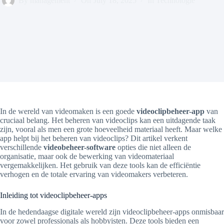
By
management
On
July 18, 2025
In
Technologie
In de wereld van videomaken is een goede
videoclipbeheer-app
van
cruciaal belang. Het beheren van videoclips kan een uitdagende taak
zijn, vooral als men een grote hoeveelheid materiaal heeft. Maar welke
app helpt bij het beheren van videoclips? Dit artikel verkent
verschillende
videobeheer-software
opties die niet alleen de
organisatie, maar ook de bewerking van videomateriaal
vergemakkelijken. Het gebruik van deze tools kan de efficiëntie
verhogen en de totale ervaring van videomakers verbeteren.
Inleiding tot videoclipbeheer-apps
In de hedendaagse digitale wereld zijn videoclipbeheer-apps onmisbaar
voor zowel professionals als hobbyisten. Deze tools bieden een