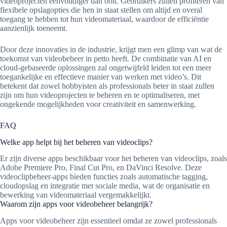
videoprojecten eenvoudiger dan ooit. Gebruikers zullen profiteren van
flexibele opslagopties die hen in staat stellen om altijd en overal
toegang te hebben tot hun videomateriaal, waardoor de efficiëntie
aanzienlijk toeneemt.
Door deze innovaties in de industrie, krijgt men een glimp van wat de
toekomst van videobeheer in petto heeft. De combinatie van AI en
cloud-gebaseerde oplossingen zal ongetwijfeld leiden tot een meer
toegankelijke en effectieve manier van werken met video’s. Dit
betekent dat zowel hobbyisten als professionals beter in staat zullen
zijn om hun videoprojecten te beheren en te optimaliseren, met
ongekende mogelijkheden voor creativiteit en samenwerking.
FAQ
Welke app helpt bij het beheren van videoclips?
Er zijn diverse apps beschikbaar voor het beheren van videoclips, zoals
Adobe Premiere Pro, Final Cut Pro, en DaVinci Resolve. Deze
videoclipbeheer-apps bieden functies zoals automatische tagging,
cloudopslag en integratie met sociale media, wat de organisatie en
bewerking van videomateriaal vergemakkelijkt.
Waarom zijn apps voor videobeheer belangrijk?
Apps voor videobeheer zijn essentieel omdat ze zowel professionals