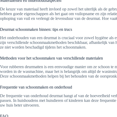
Materialeisen en onderhoudsaspecten
De keuze van materiaal heeft invloed op zowel het uiterlijk als de ge
hebben goede eigenschappen als het gaat om vuilopname en zijn rela
ophoping van vuil en verlengt de levensduur van de deurmat. Hoe vaa
Deurmat schoonmaken binnen: tips en trucs
Het onderhouden van een deurmat is cruciaal voor zowel hygiëne als es
zijn verschillende schoonmaakmethoden beschikbaar, afhankelijk van het 
ze niet worden beschadigd tijdens het schoonmaken.
Methoden voor het schoonmaken van verschillende materialen
Voor rubberen deurmatten is een eenvoudige manier om ze schoon te ma
worden in de wasmachine, maar het is belangrijk om altijd de wasinstr
Deze schoonmaakmethoden helpen bij het behouden van de oorspronkelij
Frequentie van schoonmaken en onderhoud
De frequentie van onderhoud deurmat hangt af van de hoeveelheid verk
passen. In huishoudens met huisdieren of kinderen kan deze frequentie 
uw huis beter uitvoeren.
FAQ