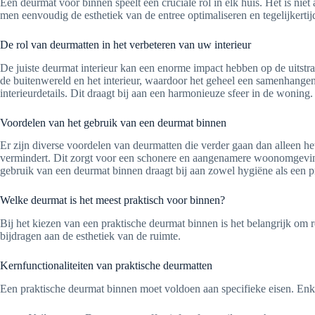
Een deurmat voor binnen speelt een cruciale rol in elk huis. Het is niet
men eenvoudig de esthetiek van de entree optimaliseren en tegelijkert
De rol van deurmatten in het verbeteren van uw interieur
De juiste deurmat interieur kan een enorme impact hebben op de uitst
de buitenwereld en het interieur, waardoor het geheel een samenhangende 
interieurdetails. Dit draagt bij aan een harmonieuze sfeer in de woning.
Voordelen van het gebruik van een deurmat binnen
Er zijn diverse voordelen van deurmatten die verder gaan dan alleen he
vermindert. Dit zorgt voor een schonere en aangenamere woonomgeving.
gebruik van een deurmat binnen draagt bij aan zowel hygiëne als een pre
Welke deurmat is het meest praktisch voor binnen?
Bij het kiezen van een praktische deurmat binnen is het belangrijk om r
bijdragen aan de esthetiek van de ruimte.
Kernfunctionaliteiten van praktische deurmatten
Een praktische deurmat binnen moet voldoen aan specifieke eisen. Enkel