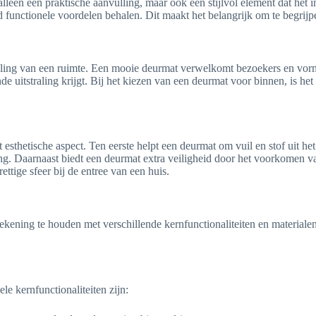
 alleen een praktische aanvulling, maar ook een stijlvol element dat het 
ijd functionele voordelen behalen. Dit maakt het belangrijk om te begr
raling van een ruimte. Een mooie deurmat verwelkomt bezoekers en vorm
uitstraling krijgt. Bij het kiezen van een deurmat voor binnen, is het v
t esthetische aspect. Ten eerste helpt een deurmat om vuil en stof uit
 Daarnaast biedt een deurmat extra veiligheid door het voorkomen van
ttige sfeer bij de entree van een huis.
ekening te houden met verschillende kernfunctionaliteiten en materialen.
e kernfunctionaliteiten zijn: