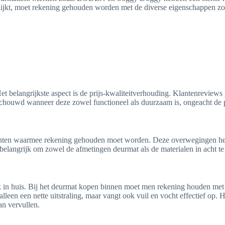
ijkt, moet rekening gehouden worden met de diverse eigenschappen zo
et belangrijkste aspect is de prijs-kwaliteitverhouding. Klantenreview
schouwd wanneer deze zowel functioneel als duurzaam is, ongeacht de p
enten waarmee rekening gehouden moet worden. Deze overwegingen helpen
 is belangrijk om zowel de afmetingen deurmat als de materialen in ach
k in huis. Bij het deurmat kopen binnen moet men rekening houden met d
lleen een nette uitstraling, maar vangt ook vuil en vocht effectief op.
an vervullen.