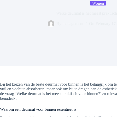
Wonen
Welke deurmat is het meest praktisc
By
management
On
February 17
Bij het kiezen van de beste deurmat voor binnen is het belangrijk om t
vuil en vocht te absorberen, maar ook om bij te dragen aan de esthetiek
de vraag ‘Welke deurmat is het meest praktisch voor binnen?’ zo rele
benadrukt.
Waarom een deurmat voor binnen essentieel is