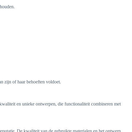
ehouden.
n zijn of haar behoeften voldoet.
kwaliteit en unieke ontwerpen, die functionaliteit combineren met
utatie. De kwaliteit van de gebruikte materialen en het ontwerp