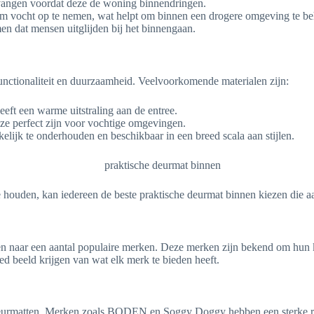
pvangen voordat deze de woning binnendringen.
om vocht op te nemen, wat helpt om binnen een drogere omgeving te b
en dat mensen uitglijden bij het binnengaan.
nctionaliteit en duurzaamheid. Veelvoorkomende materialen zijn:
eeft een warme uitstraling aan de entree.
e perfect zijn voor vochtige omgevingen.
elijk te onderhouden en beschikbaar in een breed scala aan stijlen.
e houden, kan iedereen de beste praktische deurmat binnen kiezen die aa
jken naar een aantal populaire merken. Deze merken zijn bekend om hun 
d beeld krijgen van wat elk merk te bieden heeft.
 deurmatten. Merken zoals BODEN en Soggy Doggy hebben een sterke rep