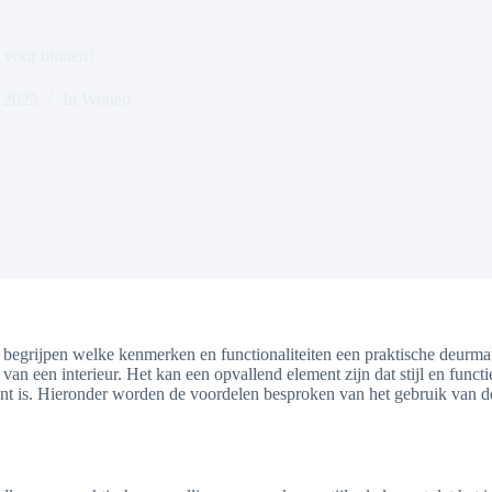
h voor binnen?
, 2025
In
Wonen
e begrijpen welke kenmerken en functionaliteiten een praktische deurma
 van een interieur. Het kan een opvallend element zijn dat stijl en fun
vant is. Hieronder worden de voordelen besproken van het gebruik van 