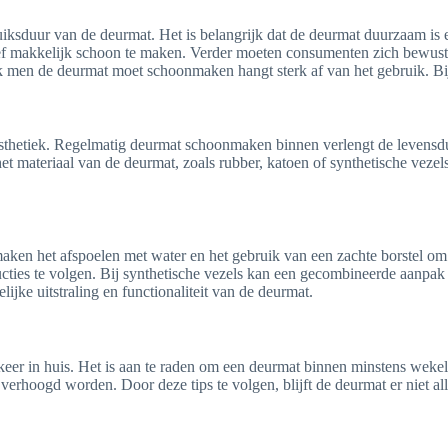
bruiksduur van de deurmat. Het is belangrijk dat de deurmat duurzaam i
tief makkelijk schoon te maken. Verder moeten consumenten zich bewu
k men de deurmat moet schoonmaken hangt sterk af van het gebruik. Bi
thetiek. Regelmatig deurmat schoonmaken binnen verlengt de levensduur
materiaal van de deurmat, zoals rubber, katoen of synthetische vezels. 
ken het afspoelen met water en het gebruik van een zachte borstel om
ucties te volgen. Bij synthetische vezels kan een gecombineerde aanpa
ke uitstraling en functionaliteit van de deurmat.
eer in huis. Het is aan te raden om een deurmat binnen minstens weke
verhoogd worden. Door deze tips te volgen, blijft de deurmat er niet al