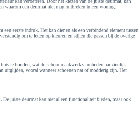
interieur kan verbeteren. Door het kiezen van de juiste deurmat, kan
ijpen waarom een deurmat niet mag ontbreken in een woning.
t een eerste indruk. Het kan dienen als een verbindend element tussen
erstandig om te letten op kleuren en stijlen die passen bij de overige
 het huis te houden, wat de schoonmaakwerkzaamheden aanzienlijk
 uitglijden, vooral wanneer schoenen nat of modderig zijn. Het
 De juiste deurmat kan niet alleen functionaliteit bieden, maar ook