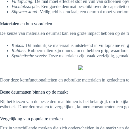
Vuilopvang:
De mat moet effectief stof en vuil van schoenen o
Vochtabsorptie:
Een goede deurmat beschikt over de capaciteit 
Slipweerstand:
Veiligheid is cruciaal; een deurmat moet voorkom
Materialen en hun voordelen
De keuze van materialen deurmat kan een grote impact hebben op de fu
Kokos:
Dit natuurlijke materiaal is uitstekend in vuilopname en g
Rubber:
Rubbermatten zijn duurzaam en hebben grip, waardoor z
Synthetische vezels:
Deze materialen zijn vaak veelzijdig, gemakk
Door deze kernfunctionaliteiten en gebruikte materialen in gedachten t
Beste deurmatten binnen op de markt
Bij het kiezen van de beste deurmat binnen is het belangrijk om te ki
esthetiek. Door deurmatten te vergelijken, kunnen consumenten een goe
Vergelijking van populaire merken
Er zijn verschillende merken die zich onderscheiden in de markt van