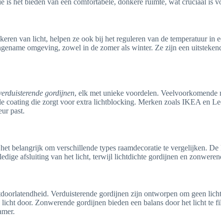
e is het bieden van een comfortabele, donkere ruimte, wat cruciaal is v
kkeren van licht, helpen ze ook bij het reguleren van de temperatuur in 
gename omgeving, zowel in de zomer als winter. Ze zijn een uitstekend
verduisterende gordijnen
, elk met unieke voordelen. Veelvoorkomende ma
 coating die zorgt voor extra lichtblocking. Merken zoals IKEA en Leen
eur past.
s het belangrijk om verschillende types raamdecoratie te vergelijken. 
dige afsluiting van het licht, terwijl lichtdichte gordijnen en zonwerend
htdoorlatendheid. Verduisterende gordijnen zijn ontworpen om geen licht
licht door. Zonwerende gordijnen bieden een balans door het licht te fil
amer.