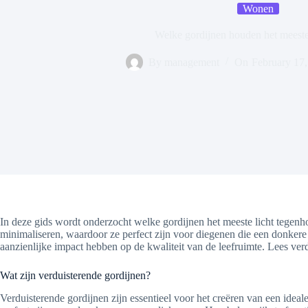
Wonen
Welke gordijnen houden het meeste 
By
management
On
February 17
In deze gids wordt onderzocht welke gordijnen het meeste licht tegenh
minimaliseren, waardoor ze perfect zijn voor diegenen die een donkere
aanzienlijke impact hebben op de kwaliteit van de leefruimte. Lees verd
Wat zijn verduisterende gordijnen?
Verduisterende gordijnen zijn essentieel voor het creëren van een idea