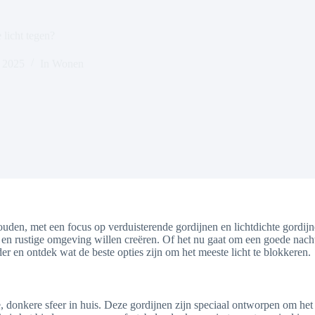
licht tegen?
, 2025
In
Wonen
ouden, met een focus op verduisterende gordijnen en lichtdichte gordij
 en rustige omgeving willen creëren. Of het nu gaat om een goede nacht
er en ontdek wat de beste opties zijn om het meeste licht te blokkeren.
le, donkere sfeer in huis. Deze gordijnen zijn speciaal ontworpen om he