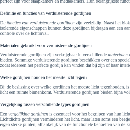
perfect zijn voor slaapkamers en mediakamers. Hun belangrijkste functi
Definitie en functies van verduisterende gordijnen
De
functies van verduisterende gordijnen
zijn veelzijdig. Naast het blo
isolerende eigenschappen kunnen deze gordijnen bijdragen aan een aan
controle over de lichtinval.
Materialen gebruikt voor verduisterende gordijnen
Verduisterende gordijnen zijn verkrijgbaar in verschillende
materialen 
bieden. Sommige verduisterende gordijnen beschikken over een speciale
zodat iedereen het perfecte gordijn kan vinden dat bij zijn of haar interi
Welke gordijnen houden het meeste licht tegen?
Bij de beslissing over welke gordijnen het meeste licht tegenhouden, i
licht een ruimte binnenkomt. Verduisterende gordijnen bieden bijna volle
Vergelijking tussen verschillende types gordijnen
Een
vergelijking gordijnen
is essentieel voor het begrijpen van hun lic
Lichtdichte gordijnen verminderen het licht, maar laten soms een beetje 
eigen sterke punten, afhankelijk van de functionele behoeften van de k