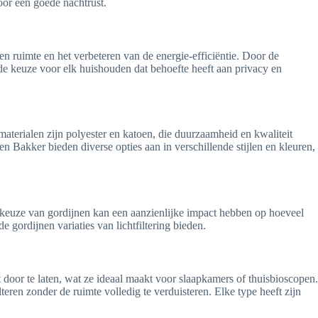
oor een goede nachtrust.
een ruimte en het verbeteren van de energie-efficiëntie. Door de
e keuze voor elk huishouden dat behoefte heeft aan privacy en
terialen zijn polyester en katoen, die duurzaamheid en kwaliteit
 Bakker bieden diverse opties aan in verschillende stijlen en kleuren,
De keuze van gordijnen kan een aanzienlijke impact hebben op hoeveel
e gordijnen variaties van lichtfiltering bieden.
 door te laten, wat ze ideaal maakt voor slaapkamers of thuisbioscopen.
teren zonder de ruimte volledig te verduisteren. Elke type heeft zijn