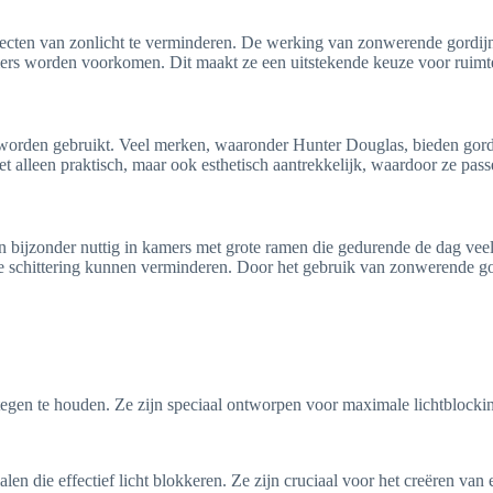
ffecten van zonlicht te verminderen. De werking van zonwerende gordi
kamers worden voorkomen. Dit maakt ze een uitstekende keuze voor rui
worden gebruikt. Veel merken, waaronder Hunter Douglas, bieden gordi
alleen praktisch, maar ook esthetisch aantrekkelijk, waardoor ze passen 
ijn bijzonder nuttig in kamers met grote ramen die gedurende de dag vee
e schittering kunnen verminderen. Door het gebruik van zonwerende go
 tegen te houden. Ze zijn speciaal ontworpen voor maximale lichtblocki
alen die effectief licht blokkeren. Ze zijn cruciaal voor het creëren va