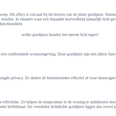
twerp. Dit effect is cruciaal bij het kiezen van de juiste gordijnen. Wa
ouden. In situaties waar een bepaalde hoeveelheid natuurlijk licht gewe
unctionaliteit.
n een comfortabele woonomgeving. Deze gordijnen zijn niet alleen func
rhoogde privacy. Ze sluiten de binnenruimtes effectief af voor nieuwsg
-efficiëntie. Ze helpen de temperatuur in de woning te stabiliseren doo
abeler leefklimaat. De voordelen lichtdichte gordijnen liggen dus zowel i