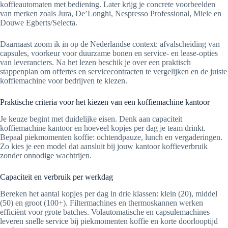
koffieautomaten met bediening. Later krijg je concrete voorbeelden
van merken zoals Jura, De’Longhi, Nespresso Professional, Miele en
Douwe Egberts/Selecta.
Daarnaast zoom ik in op de Nederlandse context: afvalscheiding van
capsules, voorkeur voor duurzame bonen en service- en lease-opties
van leveranciers. Na het lezen beschik je over een praktisch
stappenplan om offertes en servicecontracten te vergelijken en de juiste
koffiemachine voor bedrijven te kiezen.
Praktische criteria voor het kiezen van een koffiemachine kantoor
Je keuze begint met duidelijke eisen. Denk aan capaciteit
koffiemachine kantoor en hoeveel kopjes per dag je team drinkt.
Bepaal piekmomenten koffie: ochtendpauze, lunch en vergaderingen.
Zo kies je een model dat aansluit bij jouw kantoor koffieverbruik
zonder onnodige wachtrijen.
Capaciteit en verbruik per werkdag
Bereken het aantal kopjes per dag in drie klassen: klein (20), middel
(50) en groot (100+). Filtermachines en thermoskannen werken
efficiënt voor grote batches. Volautomatische en capsulemachines
leveren snelle service bij piekmomenten koffie en korte doorlooptijd