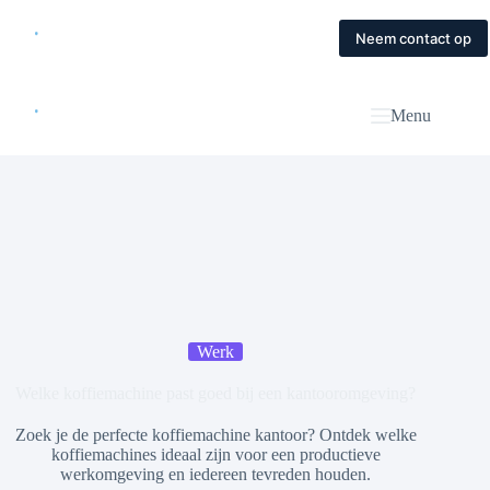
Skip
to
Home
Diensten
Magazine
Contact
Neem contact op
content
Menu
Werk
Welke koffiemachine past goed bij een kantooromgeving?
Zoek je de perfecte koffiemachine kantoor? Ontdek welke
koffiemachines ideaal zijn voor een productieve
werkomgeving en iedereen tevreden houden.