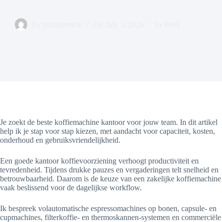
By
management
On
July 3, 2026
In
Werk
Je zoekt de beste koffiemachine kantoor voor jouw team. In dit artikel
help ik je stap voor stap kiezen, met aandacht voor capaciteit, kosten,
onderhoud en gebruiksvriendelijkheid.
Een goede kantoor koffievoorziening verhoogt productiviteit en
tevredenheid. Tijdens drukke pauzes en vergaderingen telt snelheid en
betrouwbaarheid. Daarom is de keuze van een zakelijke koffiemachine
vaak beslissend voor de dagelijkse workflow.
Ik bespreek volautomatische espressomachines op bonen, capsule- en
cupmachines, filterkoffie- en thermoskannen-systemen en commerciële