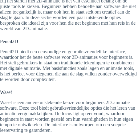
Bij het starten met 2D-animatie is het van essentieel belang om de
juiste tools te kiezen. Beginners hebben behoefte aan software die niet
alleen toegankelijk is, maar ook hen in staat stelt om creatief aan de
slag te gaan. In deze sectie worden een paar uitstekende opties
besproken die ideaal zijn voor hen die net beginnen met hun reis in de
wereld van 2D-animatie.
Pencil2D
Pencil2D biedt een eenvoudige en gebruiksvriendelijke interface,
waardoor het de beste software voor 2D-animaties voor beginners is.
Het stelt gebruikers in staat om traditionele tekeningen te combineren
met digitale animatie. Met basisfuncties zoals lagen en animatie-tools,
is het perfect voor diegenen die aan de slag willen zonder overweldigd
te worden door complexiteit.
Wasef
Wasef is een andere uitstekende keuze voor beginners 2D-animatie
software. Deze tool biedt gebruiksvriendelijke opties die het leren van
animatie vergemakkelijken. De focus ligt op eenvoud, waardoor
beginners in staat worden gesteld om hun vaardigheden in hun eigen
tempo te ontwikkelen. De interface is ontworpen om een soepele
leerervaring te garanderen.