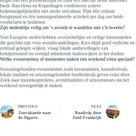
Begin met een prioriteitenlijst en zoek een stad die beide interesses
biedt. Barcelona en Kopenhagen combineren actieve
buitenmogelijkheden met sterke eetcultuur. Plan één culinair
hoogtepunt en één natuurgerelateerde activiteit per dag om beide
voorkeuren te bedienen.
Zijn stedentrips veilig om ‘s avonds te wandelen met z’n tweeën?
Veel Europese steden hebben overzichtelijke en veilige binnensteden
die geschikt zijn voor avondwandelingen. Kies altijd goed verlichte en
centraal gelegen wijken, vraag lokale aanbevelingen van
hotelpersoneel en vermijd onbekende buitenwijken in het donker.
Welke evenementen of momenten maken een weekend extra speciaal?
Seizoensgebonden evenementen zoals kerstmarkten, kunstfestivals,
lokale markten en seizoensgebonden foodfestivals geven extra sfeer.
Zoek naar muziekoptredens, avondmarkten of seizoenstours om het
weekend onvergetelijk te maken.
PREVIOUS
NEXT
Zonvakantie naar
Roadtrip door
de Algarve
Zuid-Frankrijk