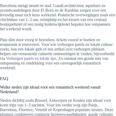
Barcelona mengt strand en stad: Gaudí-architectuur, tapasbars en
avondwandelingen door El Born en de Ramblas zorgen voor een
levendig maar toch knus weekend. Praktische overwegingen zoals een
vluchtduur van 1–2 uur, reistijdstip en het kiezen van een centraal
boutiquehotel of een rustig buitenwijkhotel bepalen hoe ontspannen
het weekend wordt.
Plan slim door vroeg te bezoeken, tickets vooraf te boeken en
restaurants te reserveren. Voor wie verborgen parels en lokale cultuur
zoekt, kan een lokale gids of een artikel over verborgen plekken
helpen om verrassende culturele ontmoetingen te vinden, bijvoorbeeld
via
Verborgen parels en lokale tips
. Zo ontstaat een goede mix van
ontspanning en ontdekking voor een onvergetelijk romantisch
weekend.
FAQ
Welke steden zijn ideaal voor een romantisch weekend vanuit
Nederland?
Steden dichtbij zoals Brussel, Antwerpen en Keulen zijn ideaal voor
korte trips van 1–3 nachten. Voor iets verder weg zijn Parijs,
Barcelona, Florence, Venetië en Kopenhagen populaire keuzes. Deze
plaatsen combineren compacte bezienswaardigheden, goede culinaire