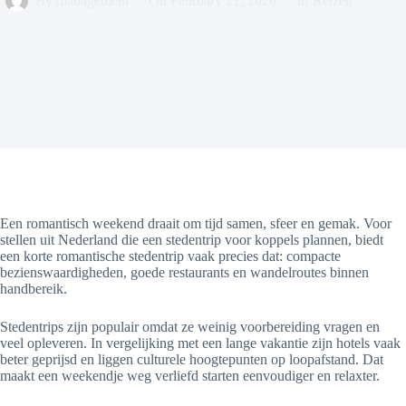
By
management
On
February 21, 2026
In
Reizen
Een romantisch weekend draait om tijd samen, sfeer en gemak. Voor
stellen uit Nederland die een stedentrip voor koppels plannen, biedt
een korte romantische stedentrip vaak precies dat: compacte
bezienswaardigheden, goede restaurants en wandelroutes binnen
handbereik.
Stedentrips zijn populair omdat ze weinig voorbereiding vragen en
veel opleveren. In vergelijking met een lange vakantie zijn hotels vaak
beter geprijsd en liggen culturele hoogtepunten op loopafstand. Dat
maakt een weekendje weg verliefd starten eenvoudiger en relaxter.