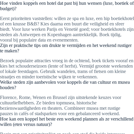
Hoe vinden koppels een hotel dat past bij hun wensen (luxe, boetiek of
budget)?
Eerst prioriteiten vaststellen: willen ze spa en luxe, een hip boetiekhotel
of een knusse B&B? Kies daarna een buurt die veiligheid en sfeer
biedt. Voor luxe werken Parijs en Venetië goed; voor boetiekhotels zijn
steden als Antwerpen en Kopenhagen aantrekkelijk. Boek tijdig,
vooral bij populaire data en evenementen.
Zijn er praktische tips om drukte te vermijden en het weekend rustiger
te maken?
Bezoek populaire attracties vroeg in de ochtend, boek tickets vooraf en
kies het schouderseizoen (lente of herfst). Vermijd grootste weekenden
of lokale feestdagen. Gebruik wandelen, trams of fietsen om kleine
straatjes en minder toeristische wijken te verkennen.
Welke steden zijn aanbevolen voor koppels die van cultuur en musea
houden?
Florence, Rome, Wenen en Brussel zijn uitstekende keuzes voor
cultuurliefhebbers. Ze bieden topmusea, historische
bezienswaardigheden en theaters. Combineer musea met rustige
pauzes in cafés of stadsparken voor een gebalanceerd weekend.
Hoe kan een koppel het beste een weekend plannen als ze verschillend
willen (eten versus natuur)?