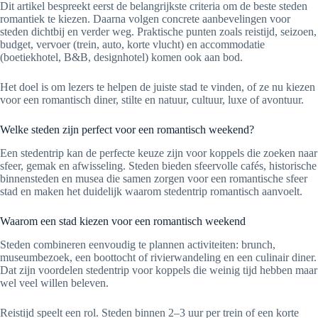
Dit artikel bespreekt eerst de belangrijkste criteria om de beste steden
romantiek te kiezen. Daarna volgen concrete aanbevelingen voor
steden dichtbij en verder weg. Praktische punten zoals reistijd, seizoen,
budget, vervoer (trein, auto, korte vlucht) en accommodatie
(boetiekhotel, B&B, designhotel) komen ook aan bod.
Het doel is om lezers te helpen de juiste stad te vinden, of ze nu kiezen
voor een romantisch diner, stilte en natuur, cultuur, luxe of avontuur.
Welke steden zijn perfect voor een romantisch weekend?
Een stedentrip kan de perfecte keuze zijn voor koppels die zoeken naar
sfeer, gemak en afwisseling. Steden bieden sfeervolle cafés, historische
binnensteden en musea die samen zorgen voor een romantische sfeer
stad en maken het duidelijk waarom stedentrip romantisch aanvoelt.
Waarom een stad kiezen voor een romantisch weekend
Steden combineren eenvoudig te plannen activiteiten: brunch,
museumbezoek, een boottocht of rivierwandeling en een culinair diner.
Dat zijn voordelen stedentrip voor koppels die weinig tijd hebben maar
wel veel willen beleven.
Reistijd speelt een rol. Steden binnen 2–3 uur per trein of een korte