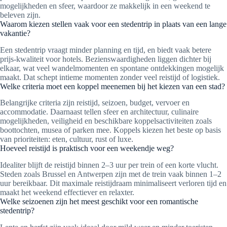
mogelijkheden en sfeer, waardoor ze makkelijk in een weekend te
beleven zijn.
Waarom kiezen stellen vaak voor een stedentrip in plaats van een lange
vakantie?
Een stedentrip vraagt minder planning en tijd, en biedt vaak betere
prijs-kwaliteit voor hotels. Bezienswaardigheden liggen dichter bij
elkaar, wat veel wandelmomenten en spontane ontdekkingen mogelijk
maakt. Dat schept intieme momenten zonder veel reistijd of logistiek.
Welke criteria moet een koppel meenemen bij het kiezen van een stad?
Belangrijke criteria zijn reistijd, seizoen, budget, vervoer en
accommodatie. Daarnaast tellen sfeer en architectuur, culinaire
mogelijkheden, veiligheid en beschikbare koppelsactiviteiten zoals
boottochten, musea of parken mee. Koppels kiezen het beste op basis
van prioriteiten: eten, cultuur, rust of luxe.
Hoeveel reistijd is praktisch voor een weekendje weg?
Idealiter blijft de reistijd binnen 2–3 uur per trein of een korte vlucht.
Steden zoals Brussel en Antwerpen zijn met de trein vaak binnen 1–2
uur bereikbaar. Dit maximale reistijdraam minimaliseert verloren tijd en
maakt het weekend effectiever en relaxter.
Welke seizoenen zijn het meest geschikt voor een romantische
stedentrip?