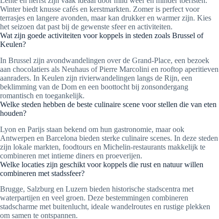
Lente en herfst zijn vaak ideaal door mild weer en minder toeristen.
Winter biedt knusse cafés en kerstmarkten. Zomer is perfect voor
terrasjes en langere avonden, maar kan drukker en warmer zijn. Kies
het seizoen dat past bij de gewenste sfeer en activiteiten.
Wat zijn goede activiteiten voor koppels in steden zoals Brussel of
Keulen?
In Brussel zijn avondwandelingen over de Grand-Place, een bezoek
aan chocolatiers als Neuhaus of Pierre Marcolini en rooftop aperitieven
aanraders. In Keulen zijn rivierwandelingen langs de Rijn, een
beklimming van de Dom en een boottocht bij zonsondergang
romantisch en toegankelijk.
Welke steden hebben de beste culinaire scene voor stellen die van eten
houden?
Lyon en Parijs staan bekend om hun gastronomie, maar ook
Antwerpen en Barcelona bieden sterke culinaire scenes. In deze steden
zijn lokale markten, foodtours en Michelin-restaurants makkelijk te
combineren met intieme diners en proeverijen.
Welke locaties zijn geschikt voor koppels die rust en natuur willen
combineren met stadssfeer?
Brugge, Salzburg en Luzern bieden historische stadscentra met
waterpartijen en veel groen. Deze bestemmingen combineren
stadscharme met buitenlucht, ideale wandelroutes en rustige plekken
om samen te ontspannen.