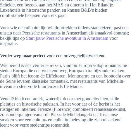
Schelde, een bezoek aan het MAS en dineren in Het Eilandje.
Luxehotels in historische panden en knusse B&B’s bieden
comfortabele basissen voor elk paar.
Voor wie de culinaire lijn wil doortrekken tijdens stadsreizen, past een
uitstap naar Perzische restaurants in Amsterdam als smaakvol contrast;
bekijk tips op
Start jouw Perzische avontuur in Amsterdam
voor
inspiratie.
Verder weg maar perfect voor een onvergetelijk weekend
Wie bereid is iets verder te reizen, vindt in Europa volop romantische
steden Europa die een weekend weg Europa extra bijzonder maken.
Parijs blijft het icoon: de Eiffeltoren, Montmartre en een boottocht over
de Seine leveren klassieke romantiek, met restaurants van Michelin-
niveau en sfeervolle buurten zoals Le Marais.
Venetië biedt een uniek, waterrijk decor met gondeltochten, stille
pleintjes en historische paleizen. In het voorjaar of de herfst is het
rustiger en intiemer. Firenze (Florence) combineert renaissancekunst,
zonsondergangen vanaf de Piazzale Michelangelo en Toscaanse
smaken voor een cultuur- en culinaire beleving die zich uitstekend
leent voor verre stedentrips romantiek.