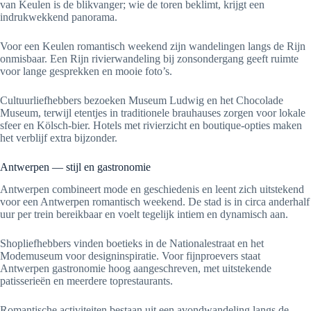
van Keulen is de blikvanger; wie de toren beklimt, krijgt een
indrukwekkend panorama.
Voor een Keulen romantisch weekend zijn wandelingen langs de Rijn
onmisbaar. Een Rijn rivierwandeling bij zonsondergang geeft ruimte
voor lange gesprekken en mooie foto’s.
Cultuurliefhebbers bezoeken Museum Ludwig en het Chocolade
Museum, terwijl etentjes in traditionele brauhauses zorgen voor lokale
sfeer en Kölsch-bier. Hotels met rivierzicht en boutique-opties maken
het verblijf extra bijzonder.
Antwerpen — stijl en gastronomie
Antwerpen combineert mode en geschiedenis en leent zich uitstekend
voor een Antwerpen romantisch weekend. De stad is in circa anderhalf
uur per trein bereikbaar en voelt tegelijk intiem en dynamisch aan.
Shopliefhebbers vinden boetieks in de Nationalestraat en het
Modemuseum voor designinspiratie. Voor fijnproevers staat
Antwerpen gastronomie hoog aangeschreven, met uitstekende
patisserieën en meerdere toprestaurants.
Romantische activiteiten bestaan uit een avondwandeling langs de