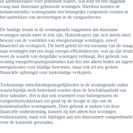
ze aantrekkelijker voor potentiële kopers, wat leidt tot een stijgende
vraag naar duurzaam gebouwde woningen. Hierdoor kunnen de
isolatiesubsidies woningmarkt een belangrijke component vormen in
het aantrekken van investeringen in de vastgoedsector.
De huidige trends in de woningmarkt suggereren dat duurzame
woningen steeds meer in trek zijn. Huizenkopers zijn zich steeds meer
bewust van de voordelen van energiezuinige woningen, zowel
financieel als ecologisch. Dit heeft geleid tot een toename van de vraag
naar woningen met een hoge energie-efficiëntiescore, wat op zijn beurt
weer de waarde van dergelijke woningen verhoogt. Het gebruik van
woning energiebesparingssubsidies kan dus niet alleen leiden tot lagere
energiekosten voor huidige bewoners, maar ook tot een grotere
financiële opbrengst voor toekomstige verkopers.
Toekomstige ontwikkelingsmogelijkheden in de woningmarkt zullen
waarschijnlijk sterk beïnvloed worden door de beschikbaarheid van
deze subsidies. Het is dan ook essentieel voor huiseigenaren en
vastgoedontwikkelaars om goed op de hoogte te zijn van de
isolatiesubsidies woningmarkt. Door gebruik te maken van deze
financiële ondersteuning, kunnen zij niet alleen hun woningen
verduurzamen, maar ook bijdragen aan een duurzamere vastgoedmarkt
voor de komende generaties.