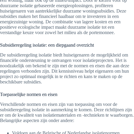
een woning, maar ook op de milieu-impact. Door te kiezen voor op
duurzame isolatie gebaseerde energieoplossingen, profiteren
huiseigenaren van aantrekkelijke duurzame woningsubsidies. Deze
subsidies maken het financieel haalbaar om te investeren in een
energiezuinige woning. De combinatie van lagere kosten en een
positieve ecologische impact maakt duurzame isolatie tot een
verstandige keuze voor zowel het milieu als de portemonnee.
Subsidieregeling isolatie: een diepgaand overzicht
De subsidieregeling isolatie biedt huiseigenaren de mogelijkheid om
financiële ondersteuning te ontvangen voor isolatieprojecten. Het is
noodzakelijk om bekend te zijn met de normen en eisen die aan deze
regelingen verbonden zijn. Dit kennisniveau helpt eigenaren om hun
project zo optimaal mogelijk in te richten en kans te maken op de
beschikbare subsidies.
Toepasselijke normen en eisen
Verschillende normen en eisen zijn van toepassing om voor de
subsidieregeling isolatie in aanmerking te komen. Deze richtlijnen zijn
er om de kwaliteit van isolatiematerialen en -technieken te waarborgen.
Belangrijke aspecten zijn onder andere:
Voldoen aan de Belgische of Nederlandse isolatienormen.