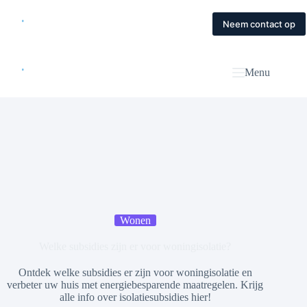
Skip
to
Home
Diensten
Magazine
Contact
Neem contact op
content
Menu
Wonen
Welke subsidies zijn er voor woningisolatie?
Ontdek welke subsidies er zijn voor woningisolatie en
verbeter uw huis met energiebesparende maatregelen. Krijg
alle info over isolatiesubsidies hier!