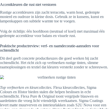
Accentkleuren die rust niet verstoren
Rustige accentkleuren zijn zacht terracotta, warm hout, gedempte
mosterd en oudroze in kleine dosis. Gebruik ze in kussens, kunst en
lampenkappen om subtiele warmte toe te voegen.
Volg de richtlijn: één hoofdtoon (neutraal of koel) met maximaal één
gedempte accentkleur voor balans en visuele rust.
Praktische productreview: verf- en raamdecoratie-aanraders voor
ochtendlicht
Dit deel geeft concrete productkeuzes die goed werken bij zacht
ochtendlicht. Het richt zich op verfmerken rustige tinten, slimme
raamoplossingen en textiel dat kleuren versterkt zonder te schreeuwen.
Top verfmerken en kleurcollecties.
Flexa kleurcollecties, Sigma
Colours en Histor bieden stalen die helpen beslissen in echt
ochtendlicht. Flexa Pure & Original toont vergrijsde blauwen en
aardetinten die vroeg licht vriendelijk weerkaatsen. Sigma Coatings
levert matte muurverven en interieurlakken zoals S2U Nova voor een