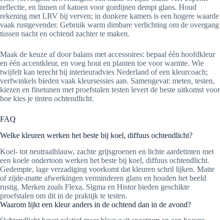
reflectie, en linnen of katoen voor gordijnen dempt glans. Houd
rekening met LRV bij verven; in donkere kamers is een hogere waarde
vaak rustgevender. Gebruik warm dimbare verlichting om de overgang
tussen nacht en ochtend zachter te maken.
Maak de keuze af door balans met accessoires: bepaal één hoofdkleur
en één accentkleur, en voeg hout en planten toe voor warmte. Wie
twijfelt kan terecht bij interieuradvies Nederland of een kleurcoach;
verfwinkels bieden vaak kleursessies aan. Samengevat: meten, testen,
kiezen en finetunen met proefstalen testen levert de beste uitkomst voor
hoe kies je tinten ochtendlicht.
FAQ
Welke kleuren werken het beste bij koel, diffuus ochtendlicht?
Koel- tot neutraalblauw, zachte grijsgroenen en lichte aardetinten met
een koele ondertoon werken het beste bij koel, diffuus ochtendlicht.
Gedempte, lage verzadiging voorkomt dat kleuren schril lijken. Matte
of zijde-matte afwerkingen verminderen glans en houden het beeld
rustig. Merken zoals Flexa, Sigma en Histor bieden geschikte
proefstalen om dit in de praktijk te testen.
Waarom lijkt een kleur anders in de ochtend dan in de avond?