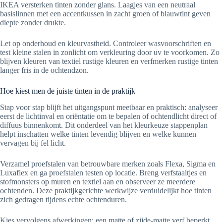
IKEA versterken tinten zonder glans. Laagjes van een neutraal
basislinnen met een accentkussen in zacht groen of blauwtint geven
diepte zonder drukte.
Let op onderhoud en kleurvastheid. Controleer wasvoorschriften en
test kleine stalen in zonlicht om verkleuring door uv te voorkomen. Zo
blijven kleuren van textiel rustige kleuren en verfmerken rustige tinten
langer fris in de ochtendzon.
Hoe kiest men de juiste tinten in de praktijk
Stap voor stap blijft het uitgangspunt meetbaar en praktisch: analyseer
eerst de lichtinval en oriëntatie om te bepalen of ochtendlicht direct of
diffuus binnenkomt. Dit onderdeel van het kleurkeuze stappenplan
helpt inschatten welke tinten levendig blijven en welke kunnen
vervagen bij fel licht.
Verzamel proefstalen van betrouwbare merken zoals Flexa, Sigma en
Luxaflex en ga proefstalen testen op locatie. Breng verfstaaltjes en
stofmonsters op muren en textiel aan en observeer ze meerdere
ochtenden. Deze praktijkgerichte werkwijze verduidelijkt hoe tinten
zich gedragen tijdens echte ochtenduren.
Kies vervolgens afwerkingen: een matte of zijde-matte verf beperkt