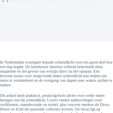
By
management
On
January 21, 2026
In
Wonen
In Nederlandse woningen bepaalt ochtendlicht voor een groot deel hoe
een dag begint. De kleurkeuze interieur ochtend beïnvloedt sfeer,
slaapritme en het gevoel van welzijn direct na het opstaan. Een
bewuste keuze voor rustgevende tinten ochtendlicht kan helpen om
stress te verminderen en de overgang van slapen naar waken zachter te
maken.
Dit artikel biedt praktisch, productgericht advies over welke tinten
brengen rust bij ochtendlicht. Lezers vinden aanbevelingen voor
verfkleuren, raamdecoratie en textiel, plus concrete merken als Flexa,
Histor en Erfal die passende collecties leveren. De focus ligt op