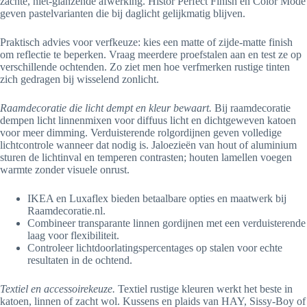
zachte, niet-glanzende afwerking. Histor Perfect Finish en Color Mode
geven pastelvarianten die bij daglicht gelijkmatig blijven.
Praktisch advies voor verfkeuze: kies een matte of zijde-matte finish
om reflectie te beperken. Vraag meerdere proefstalen aan en test ze op
verschillende ochtenden. Zo ziet men hoe verfmerken rustige tinten
zich gedragen bij wisselend zonlicht.
Raamdecoratie die licht dempt en kleur bewaart.
Bij raamdecoratie
dempen licht linnenmixen voor diffuus licht en dichtgeweven katoen
voor meer dimming. Verduisterende rolgordijnen geven volledige
lichtcontrole wanneer dat nodig is. Jaloezieën van hout of aluminium
sturen de lichtinval en temperen contrasten; houten lamellen voegen
warmte zonder visuele onrust.
IKEA en Luxaflex bieden betaalbare opties en maatwerk bij
Raamdecoratie.nl.
Combineer transparante linnen gordijnen met een verduisterende
laag voor flexibiliteit.
Controleer lichtdoorlatingspercentages op stalen voor echte
resultaten in de ochtend.
Textiel en accessoirekeuze.
Textiel rustige kleuren werkt het beste in
katoen, linnen of zacht wol. Kussens en plaids van HAY, Sissy-Boy of