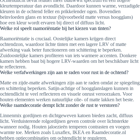
Ochtendlicht bevat relatief meer blauwwit spectrum en een hogere
kleurtemperatuur dan avondlicht. Daardoor kunnen warme, verzadigde
kleuren in de ochtend feller en prikkelender ogen. Bovendien
beïnvloeden glans en textuur (bijvoorbeeld matte versus hoogglans)
hoe een kleur wordt ervaren bij direct of diffuus licht.
Welke rol speelt raamoriëntatie bij het kiezen van tinten?
Raamoriëntatie is cruciaal. Oostelijke kamers krijgen direct
ochtendzon, waardoor lichte tinten met een lagere LRV of matte
afwerking vaak beter functioneren om schittering te beperken.
Zuidoostelijke kamers profiteren van iets warmere accenten. Donkere
kamers hebben baat bij hogere LRV-waarden om het beschikbare licht
te reflecteren.
Welke verfafwerkingen zijn aan te raden voor rust in de ochtend?
Matte en zijde-matte afwerkingen zijn aan te raden omdat ze spiegeling
en schittering beperken. Satijn-achtige of hoogglanslagen kunnen in
ochtendlicht te veel reflecteren en visuele onrust veroorzaken. Voor
houten elementen werken natuurlijke olie- of matte lakken het beste.
Welke raamdecoratie dempt licht zonder de rust te verstoren?
Linnenmix gordijnen en dichtgeweven katoen bieden zacht, diffuus
licht. Verduisterende rolgordijnen geven controle over lichtsterkte
wanneer nodig. Houten jaloezieën temperen contrasten en voegen
warmte toe. Merken zoals Luxaflex, IKEA en Raamdecoratie.nl
hebben optiecombinaties om ochtendlicht te reguleren.