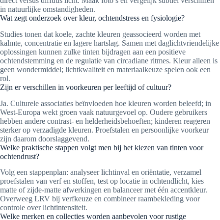
direct versus diffuus licht. Maak foto’s en vergelijk subtiel verschillen
in natuurlijke omstandigheden.
Wat zegt onderzoek over kleur, ochtendstress en fysiologie?
Studies tonen dat koele, zachte kleuren geassocieerd worden met
kalmte, concentratie en lagere hartslag. Samen met daglichtvriendelijke
oplossingen kunnen zulke tinten bijdragen aan een positieve
ochtendstemming en de regulatie van circadiane ritmes. Kleur alleen is
geen wondermiddel; lichtkwaliteit en materiaalkeuze spelen ook een
rol.
Zijn er verschillen in voorkeuren per leeftijd of cultuur?
Ja. Culturele associaties beïnvloeden hoe kleuren worden beleefd; in
West-Europa wekt groen vaak natuurgevoel op. Oudere gebruikers
hebben andere contrast- en helderheidsbehoeften; kinderen reageren
sterker op verzadigde kleuren. Proefstalen en persoonlijke voorkeur
zijn daarom doorslaggevend.
Welke praktische stappen volgt men bij het kiezen van tinten voor
ochtendrust?
Volg een stappenplan: analyseer lichtinval en oriëntatie, verzamel
proefstalen van verf en stoffen, test op locatie in ochtendlicht, kies
matte of zijde-matte afwerkingen en balanceer met één accentkleur.
Overweeg LRV bij verfkeuze en combineer raambekleding voor
controle over lichtintensiteit.
Welke merken en collecties worden aanbevolen voor rustige