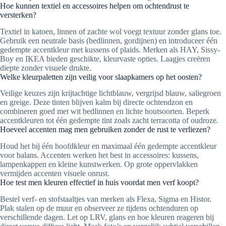
Hoe kunnen textiel en accessoires helpen om ochtendrust te
versterken?
Textiel in katoen, linnen of zachte wol voegt textuur zonder glans toe.
Gebruik een neutrale basis (bedlinnen, gordijnen) en introduceer één
gedempte accentkleur met kussens of plaids. Merken als HAY, Sissy-
Boy en IKEA bieden geschikte, kleurvaste opties. Laagjes creëren
diepte zonder visuele drukte.
Welke kleurpaletten zijn veilig voor slaapkamers op het oosten?
Veilige keuzes zijn krijtachtige lichtblauw, vergrijsd blauw, saliegroen
en greige. Deze tinten blijven kalm bij directe ochtendzon en
combineren goed met wit bedlinnen en lichte houtsoorten. Beperk
accentkleuren tot één gedempte tint zoals zacht terracotta of oudroze.
Hoeveel accenten mag men gebruiken zonder de rust te verliezen?
Houd het bij één hoofdkleur en maximaal één gedempte accentkleur
voor balans. Accenten werken het best in accessoires: kussens,
lampenkappen en kleine kunstwerken. Op grote oppervlakken
vermijden accenten visuele onrust.
Hoe test men kleuren effectief in huis voordat men verf koopt?
Bestel verf- en stofstaaltjes van merken als Flexa, Sigma en Histor.
Plak stalen op de muur en observeer ze tijdens ochtenduren op
verschillende dagen. Let op LRV, glans en hoe kleuren reageren bij