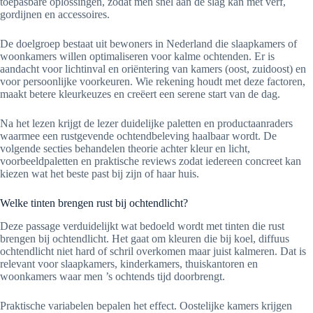
toepasbare oplossingen, zodat men snel aan de slag kan met verf,
gordijnen en accessoires.
De doelgroep bestaat uit bewoners in Nederland die slaapkamers of
woonkamers willen optimaliseren voor kalme ochtenden. Er is
aandacht voor lichtinval en oriëntering van kamers (oost, zuidoost) en
voor persoonlijke voorkeuren. Wie rekening houdt met deze factoren,
maakt betere kleurkeuzes en creëert een serene start van de dag.
Na het lezen krijgt de lezer duidelijke paletten en productaanraders
waarmee een rustgevende ochtendbeleving haalbaar wordt. De
volgende secties behandelen theorie achter kleur en licht,
voorbeeldpaletten en praktische reviews zodat iedereen concreet kan
kiezen wat het beste past bij zijn of haar huis.
Welke tinten brengen rust bij ochtendlicht?
Deze passage verduidelijkt wat bedoeld wordt met tinten die rust
brengen bij ochtendlicht. Het gaat om kleuren die bij koel, diffuus
ochtendlicht niet hard of schril overkomen maar juist kalmeren. Dat is
relevant voor slaapkamers, kinderkamers, thuiskantoren en
woonkamers waar men ’s ochtends tijd doorbrengt.
Praktische variabelen bepalen het effect. Oostelijke kamers krijgen