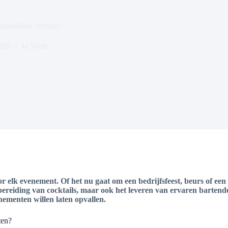
ocktailbar service?
2026
In
Werk
or elk evenement. Of het nu gaat om een bedrijfsfeest, beurs of ee
de bereiding van cocktails, maar ook het leveren van ervaren bart
nementen willen laten opvallen.
ten?