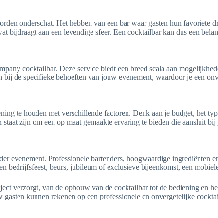
orden onderschat. Het hebben van een bar waar gasten hun favoriete dr
 bijdraagt aan een levendige sfeer. Een cocktailbar kan dus een belang
pany cocktailbar. Deze service biedt een breed scala aan mogelijkhede
bij de specifieke behoeften van jouw evenement, waardoor je een onver
ekening te houden met verschillende factoren. Denk aan je budget, het t
n staat zijn om een op maat gemaakte ervaring te bieden die aansluit bi
eder evenement. Professionele bartenders, hoogwaardige ingrediënten en 
en bedrijfsfeest, beurs, jubileum of exclusieve bijeenkomst, een mobiel
ject verzorgt, van de opbouw van de cocktailbar tot de bediening en he
gasten kunnen rekenen op een professionele en onvergetelijke cocktai