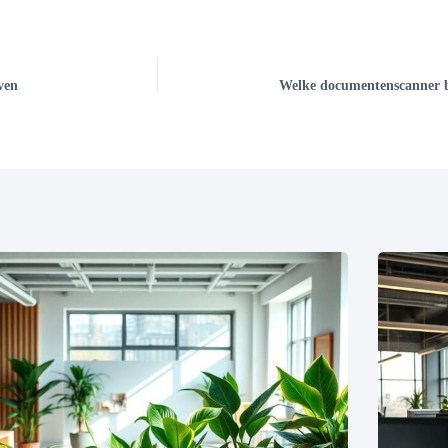
ven
Welke documentenscanner be