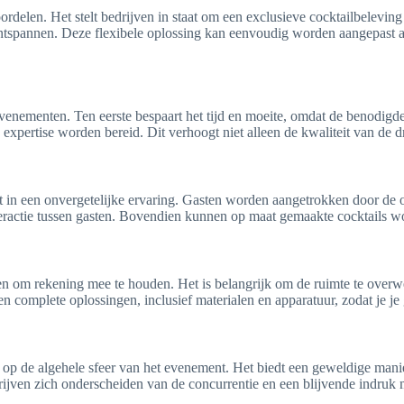
delen. Het stelt bedrijven in staat om een exclusieve cocktailbeleving 
 ontspannen. Deze flexibele oplossing kan eenvoudig worden aangepast 
evenementen. Ten eerste bespaart het tijd en moeite, omdat de benodigd
n expertise worden bereid. Dit verhoogt niet alleen de kwaliteit van de 
t in een onvergetelijke ervaring. Gasten worden aangetrokken door de 
 interactie tussen gasten. Bovendien kunnen op maat gemaakte cocktails 
toren om rekening mee te houden. Het is belangrijk om de ruimte te ove
den complete oplossingen, inclusief materialen en apparatuur, zodat je j
n op de algehele sfeer van het evenement. Het biedt een geweldige mani
drijven zich onderscheiden van de concurrentie en een blijvende indru