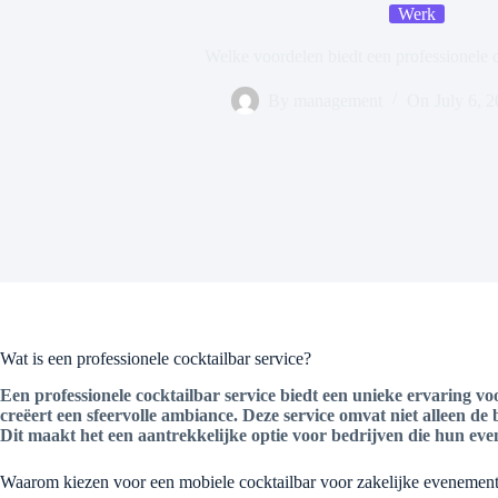
Werk
Welke voordelen biedt een professionele c
By
management
On
July 6, 
Wat is een professionele cocktailbar service?
Een professionele cocktailbar service biedt een unieke ervaring vo
creëert een sfeervolle ambiance. Deze service omvat niet alleen 
Dit maakt het een aantrekkelijke optie voor bedrijven die hun eve
Waarom kiezen voor een mobiele cocktailbar voor zakelijke evenemen