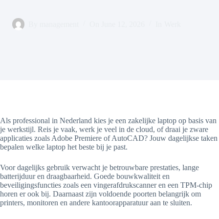
By
management
On
June 12, 2026
In
Werk
Als professional in Nederland kies je een zakelijke laptop op basis van
je werkstijl. Reis je vaak, werk je veel in de cloud, of draai je zware
applicaties zoals Adobe Premiere of AutoCAD? Jouw dagelijkse taken
bepalen welke laptop het beste bij je past.
Voor dagelijks gebruik verwacht je betrouwbare prestaties, lange
batterijduur en draagbaarheid. Goede bouwkwaliteit en
beveiligingsfuncties zoals een vingerafdrukscanner en een TPM-chip
horen er ook bij. Daarnaast zijn voldoende poorten belangrijk om
printers, monitoren en andere kantoorapparatuur aan te sluiten.