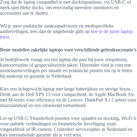
Zorg dat de laptop compatibel is met dockingstations, via USB-C of
merk-specifieke docks, om eenvoudig meerdere monitoren en
accessoires aan te sluiten.
Wil je meer praktische aankoopadviezen en merkspecifieke
aanbevelingen, lees dan de uitgebreide gids op
hoe je de juiste laptop
kiest
.
Beste modellen zakelijke laptops voor verschillende gebruiksscenario’s
Je bedrijfswerk vraagt om een laptop die past bij jouw reispatroon,
kantoorroutine of gespecialiseerde taken. Hieronder vind je concrete
modelaanbevelingen per situatie en praktische punten om op te letten
bij aankoop en garantie in Nederland.
Kies een lichtgewicht laptop met lange batterijduur en stevige bouw.
Denk aan de Dell XPS 13 voor compactheid, de Apple MacBook Air
met M-series voor efficiency en de Lenovo ThinkPad X1 Carbon voor
duurzaamheid en een uitstekend toetsenbord.
Let op USB-C/Thunderbolt-poorten voor opladen en docking, Wi‑Fi 6
voor stabiele verbindingen en biometrische beveiliging zoals
vingerafdruk of IR-camera. Controleer serviceopties in Nederland en
kies internationale garantie als je veel reist.