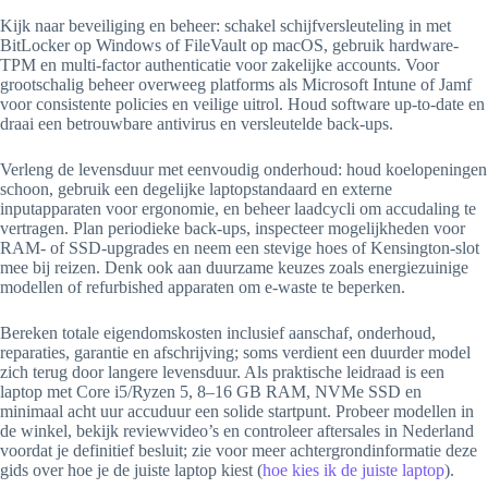
Kijk naar beveiliging en beheer: schakel schijfversleuteling in met
BitLocker op Windows of FileVault op macOS, gebruik hardware-
TPM en multi-factor authenticatie voor zakelijke accounts. Voor
grootschalig beheer overweeg platforms als Microsoft Intune of Jamf
voor consistente policies en veilige uitrol. Houd software up-to-date en
draai een betrouwbare antivirus en versleutelde back-ups.
Verleng de levensduur met eenvoudig onderhoud: houd koelopeningen
schoon, gebruik een degelijke laptopstandaard en externe
inputapparaten voor ergonomie, en beheer laadcycli om accudaling te
vertragen. Plan periodieke back-ups, inspecteer mogelijkheden voor
RAM- of SSD-upgrades en neem een stevige hoes of Kensington-slot
mee bij reizen. Denk ook aan duurzame keuzes zoals energiezuinige
modellen of refurbished apparaten om e-waste te beperken.
Bereken totale eigendomskosten inclusief aanschaf, onderhoud,
reparaties, garantie en afschrijving; soms verdient een duurder model
zich terug door langere levensduur. Als praktische leidraad is een
laptop met Core i5/Ryzen 5, 8–16 GB RAM, NVMe SSD en
minimaal acht uur accuduur een solide startpunt. Probeer modellen in
de winkel, bekijk reviewvideo’s en controleer aftersales in Nederland
voordat je definitief besluit; zie voor meer achtergrondinformatie deze
gids over hoe je de juiste laptop kiest (
hoe kies ik de juiste laptop
).