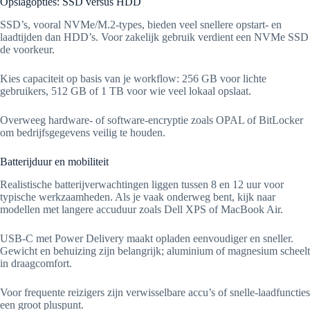
Opslagopties: SSD versus HDD
SSD’s, vooral NVMe/M.2-types, bieden veel snellere opstart- en
laadtijden dan HDD’s. Voor zakelijk gebruik verdient een NVMe SSD
de voorkeur.
Kies capaciteit op basis van je workflow: 256 GB voor lichte
gebruikers, 512 GB of 1 TB voor wie veel lokaal opslaat.
Overweeg hardware- of software-encryptie zoals OPAL of BitLocker
om bedrijfsgegevens veilig te houden.
Batterijduur en mobiliteit
Realistische batterijverwachtingen liggen tussen 8 en 12 uur voor
typische werkzaamheden. Als je vaak onderweg bent, kijk naar
modellen met langere accuduur zoals Dell XPS of MacBook Air.
USB-C met Power Delivery maakt opladen eenvoudiger en sneller.
Gewicht en behuizing zijn belangrijk; aluminium of magnesium scheelt
in draagcomfort.
Voor frequente reizigers zijn verwisselbare accu’s of snelle-laadfuncties
een groot pluspunt.