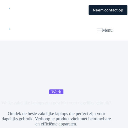
Skip
to
Home
Diensten
Magazine
Contact
Neem contact op
content
Menu
Werk
Welke zakelijke laptops zijn geschikt voor dagelijks gebruik?
Ontdek de beste zakelijke laptops die perfect zijn voor
dagelijks gebruik. Verhoog je productiviteit met betrouwbare
en efficiënte apparaten.