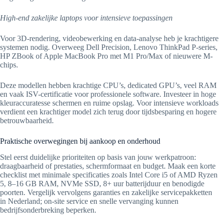
High-end zakelijke laptops voor intensieve toepassingen
Voor 3D-rendering, videobewerking en data-analyse heb je krachtigere
systemen nodig. Overweeg Dell Precision, Lenovo ThinkPad P-series,
HP ZBook of Apple MacBook Pro met M1 Pro/Max of nieuwere M-
chips.
Deze modellen hebben krachtige CPU’s, dedicated GPU’s, veel RAM
en vaak ISV-certificatie voor professionele software. Investeer in hoge
kleuraccuratesse schermen en ruime opslag. Voor intensieve workloads
verdient een krachtiger model zich terug door tijdsbesparing en hogere
betrouwbaarheid.
Praktische overwegingen bij aankoop en onderhoud
Stel eerst duidelijke prioriteiten op basis van jouw werkpatroon:
draagbaarheid of prestaties, schermformaat en budget. Maak een korte
checklist met minimale specificaties zoals Intel Core i5 of AMD Ryzen
5, 8–16 GB RAM, NVMe SSD, 8+ uur batterijduur en benodigde
poorten. Vergelijk vervolgens garanties en zakelijke servicepakketten
in Nederland; on-site service en snelle vervanging kunnen
bedrijfsonderbreking beperken.