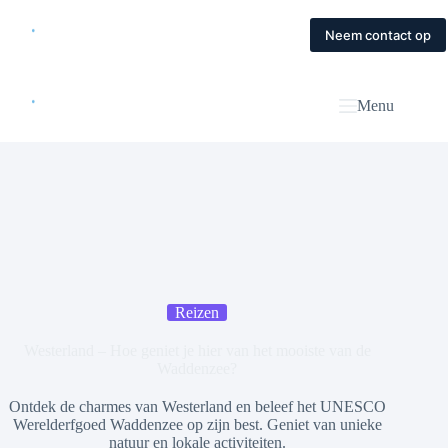
Skip
to
Home
Diensten
Magazine
Contact
Neem contact op
content
Menu
Reizen
Westerland – Hoe geniet je hier van het mooiste van de
Waddenzee?
Ontdek de charmes van Westerland en beleef het UNESCO
Werelderfgoed Waddenzee op zijn best. Geniet van unieke
natuur en lokale activiteiten.