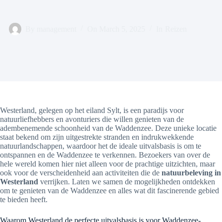
By
management
On
March 5, 2025
In
Reizen
Westerland, gelegen op het eiland Sylt, is een paradijs voor
natuurliefhebbers en avonturiers die willen genieten van de
adembenemende schoonheid van de Waddenzee. Deze unieke locatie
staat bekend om zijn uitgestrekte stranden en indrukwekkende
natuurlandschappen, waardoor het de ideale uitvalsbasis is om te
ontspannen en de Waddenzee te verkennen. Bezoekers van over de
hele wereld komen hier niet alleen voor de prachtige uitzichten, maar
ook voor de verscheidenheid aan activiteiten die de
natuurbeleving in
Westerland
verrijken. Laten we samen de mogelijkheden ontdekken
om te genieten van de Waddenzee en alles wat dit fascinerende gebied
te bieden heeft.
Waarom Westerland de perfecte uitvalsbasis is voor Waddenzee-