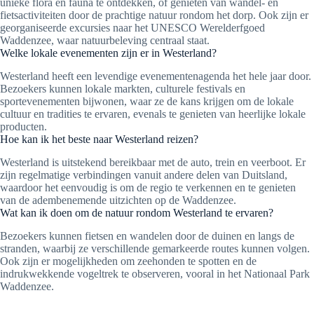
unieke flora en fauna te ontdekken, of genieten van wandel- en
fietsactiviteiten door de prachtige natuur rondom het dorp. Ook zijn er
georganiseerde excursies naar het UNESCO Werelderfgoed
Waddenzee, waar natuurbeleving centraal staat.
Welke lokale evenementen zijn er in Westerland?
Westerland heeft een levendige evenementenagenda het hele jaar door.
Bezoekers kunnen lokale markten, culturele festivals en
sportevenementen bijwonen, waar ze de kans krijgen om de lokale
cultuur en tradities te ervaren, evenals te genieten van heerlijke lokale
producten.
Hoe kan ik het beste naar Westerland reizen?
Westerland is uitstekend bereikbaar met de auto, trein en veerboot. Er
zijn regelmatige verbindingen vanuit andere delen van Duitsland,
waardoor het eenvoudig is om de regio te verkennen en te genieten
van de adembenemende uitzichten op de Waddenzee.
Wat kan ik doen om de natuur rondom Westerland te ervaren?
Bezoekers kunnen fietsen en wandelen door de duinen en langs de
stranden, waarbij ze verschillende gemarkeerde routes kunnen volgen.
Ook zijn er mogelijkheden om zeehonden te spotten en de
indrukwekkende vogeltrek te observeren, vooral in het Nationaal Park
Waddenzee.