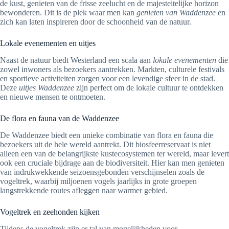
de kust, genieten van de frisse zeelucht en de majesteitelijke horizon
bewonderen. Dit is de plek waar men kan
genieten van Waddenzee
en
zich kan laten inspireren door de schoonheid van de natuur.
Lokale evenementen en uitjes
Naast de natuur biedt Westerland een scala aan
lokale evenementen
die
zowel inwoners als bezoekers aantrekken. Markten, culturele festivals
en sportieve activiteiten zorgen voor een levendige sfeer in de stad.
Deze
uitjes Waddenzee
zijn perfect om de lokale cultuur te ontdekken
en nieuwe mensen te ontmoeten.
De flora en fauna van de Waddenzee
De Waddenzee biedt een unieke combinatie van flora en fauna die
bezoekers uit de hele wereld aantrekt. Dit biosfeerreservaat is niet
alleen een van de belangrijkste kustecosystemen ter wereld, maar levert
ook een cruciale bijdrage aan de biodiversiteit. Hier kan men genieten
van indrukwekkende seizoensgebonden verschijnselen zoals de
vogeltrek, waarbij miljoenen vogels jaarlijks in grote groepen
langstrekkende routes afleggen naar warmer gebied.
Vogeltrek en zeehonden kijken
Tijdens de vogeltrek zijn er tal van mogelijkheden voor