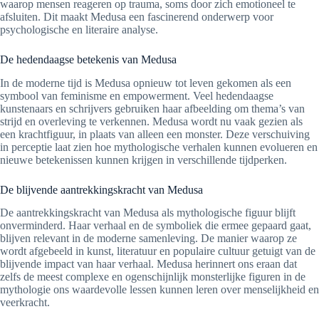
waarop mensen reageren op trauma, soms door zich emotioneel te
afsluiten. Dit maakt Medusa een fascinerend onderwerp voor
psychologische en literaire analyse.
De hedendaagse betekenis van Medusa
In de moderne tijd is Medusa opnieuw tot leven gekomen als een
symbool van feminisme en empowerment. Veel hedendaagse
kunstenaars en schrijvers gebruiken haar afbeelding om thema’s van
strijd en overleving te verkennen. Medusa wordt nu vaak gezien als
een krachtfiguur, in plaats van alleen een monster. Deze verschuiving
in perceptie laat zien hoe mythologische verhalen kunnen evolueren en
nieuwe betekenissen kunnen krijgen in verschillende tijdperken.
De blijvende aantrekkingskracht van Medusa
De aantrekkingskracht van Medusa als mythologische figuur blijft
onverminderd. Haar verhaal en de symboliek die ermee gepaard gaat,
blijven relevant in de moderne samenleving. De manier waarop ze
wordt afgebeeld in kunst, literatuur en populaire cultuur getuigt van de
blijvende impact van haar verhaal. Medusa herinnert ons eraan dat
zelfs de meest complexe en ogenschijnlijk monsterlijke figuren in de
mythologie ons waardevolle lessen kunnen leren over menselijkheid en
veerkracht.