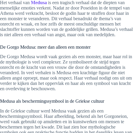
Het verhaal van
Medusa
is een tragisch verhaal dat de diepten van
menselijke emoties verkent. Nadat ze door Poseidon in de tempel van
Athena werd verkracht, besloot de godin haar te straffen door haar in
een monster te veranderen. Dit verhaal benadrukt de thema’s van
onrecht en wraak, en hoe zelfs de meest onschuldige mensen het
slachtoffer kunnen worden van de goddelijke grillen. Medusa’s verhaal
is niet alleen een verhaal van angst, maar ook van medelijden.
De Gorgo Medusa: meer dan alleen een monster
De Gorgo Medusa wordt vaak gezien als een monster, maar haar rol in
de mythologie is veel complexer. Ze symboliseert de strijd tegen
onrecht en de kracht van een vrouw die door de omstandigheden is
veranderd. In veel verhalen is Medusa een krachtige figuur die niet
alleen angst oproept, maar ook respect. Haar verhaal nodigt ons uit om
verder te kijken dan het oppervlak en haar als een symbool van kracht
en overleving te beschouwen.
Medusa als beschermingssymbool in de Griekse cultuur
In de Griekse cultuur werd Medusa vaak gezien als een
beschermingssymbool. Haar afbeelding, bekend als het Gorgoneion,
werd vaak gebruikt op amuletten en in kunstwerken om mensen te
beschermen tegen het kwade. Dit laat zien hoe mythologische
symbolen ook een praktische functie hadden in het dagelijks leven van