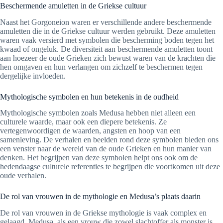
Beschermende amuletten in de Griekse cultuur
Naast het Gorgoneion waren er verschillende andere beschermende
amuletten die in de Griekse cultuur werden gebruikt. Deze amuletten
waren vaak versierd met symbolen die bescherming boden tegen het
kwaad of ongeluk. De diversiteit aan beschermende amuletten toont
aan hoezeer de oude Grieken zich bewust waren van de krachten die
hen omgaven en hun verlangen om zichzelf te beschermen tegen
dergelijke invloeden.
Mythologische symbolen en hun betekenis in de oudheid
Mythologische symbolen zoals Medusa hebben niet alleen een
culturele waarde, maar ook een diepere betekenis. Ze
vertegenwoordigen de waarden, angsten en hoop van een
samenleving. De verhalen en beelden rond deze symbolen bieden ons
een venster naar de wereld van de oude Grieken en hun manier van
denken. Het begrijpen van deze symbolen helpt ons ook om de
hedendaagse culturele referenties te begrijpen die voortkomen uit deze
oude verhalen.
De rol van vrouwen in de mythologie en Medusa’s plaats daarin
De rol van vrouwen in de Griekse mythologie is vaak complex en
gelaagd. Medusa, als een vrouw die zowel slachtoffer als monster is,