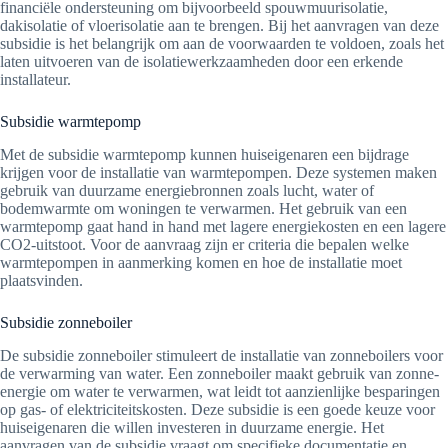
financiële ondersteuning om bijvoorbeeld spouwmuurisolatie,
dakisolatie of vloerisolatie aan te brengen. Bij het aanvragen van deze
subsidie is het belangrijk om aan de voorwaarden te voldoen, zoals het
laten uitvoeren van de isolatiewerkzaamheden door een erkende
installateur.
Subsidie warmtepomp
Met de subsidie warmtepomp kunnen huiseigenaren een bijdrage
krijgen voor de installatie van warmtepompen. Deze systemen maken
gebruik van duurzame energiebronnen zoals lucht, water of
bodemwarmte om woningen te verwarmen. Het gebruik van een
warmtepomp gaat hand in hand met lagere energiekosten en een lagere
CO2-uitstoot. Voor de aanvraag zijn er criteria die bepalen welke
warmtepompen in aanmerking komen en hoe de installatie moet
plaatsvinden.
Subsidie zonneboiler
De subsidie zonneboiler stimuleert de installatie van zonneboilers voor
de verwarming van water. Een zonneboiler maakt gebruik van zonne-
energie om water te verwarmen, wat leidt tot aanzienlijke besparingen
op gas- of elektriciteitskosten. Deze subsidie is een goede keuze voor
huiseigenaren die willen investeren in duurzame energie. Het
aanvragen van de subsidie vraagt om specifieke documentatie en