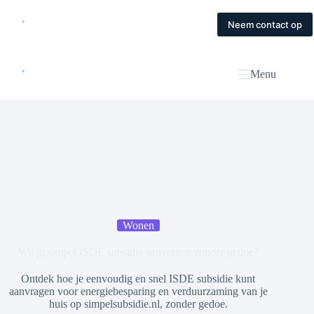
Skip
to
Home
Diensten
Magazine
Contact
Neem contact op
content
Menu
Wonen
Wil jij simpel ISDE subsidie aanvragen zonder gedoe?
Ontdek hoe je eenvoudig en snel ISDE subsidie kunt
aanvragen voor energiebesparing en verduurzaming van je
huis op simpelsubsidie.nl, zonder gedoe.