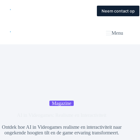
Skip
to
Home
Diensten
Magazine
Contact
Neem contact op
content
Menu
Magazine
AI in Videogames: Realisme en Interactiviteit
Ontdek hoe AI in Videogames realisme en interactiviteit naar
ongekende hoogten tilt en de game ervaring transformeert.