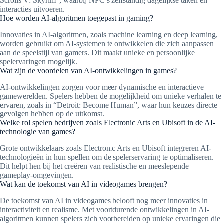
Scrolls V: Skyrim”, waarbij NPC’s zelfstandig dagelijkse taken en
interacties uitvoeren.
Hoe worden AI-algoritmen toegepast in gaming?
Innovaties in AI-algoritmen, zoals machine learning en deep learning,
worden gebruikt om AI-systemen te ontwikkelen die zich aanpassen
aan de speelstijl van gamers. Dit maakt unieke en persoonlijke
spelervaringen mogelijk.
Wat zijn de voordelen van AI-ontwikkelingen in games?
AI-ontwikkelingen zorgen voor meer dynamische en interactieve
gamewerelden. Spelers hebben de mogelijkheid om unieke verhalen te
ervaren, zoals in “Detroit: Become Human”, waar hun keuzes directe
gevolgen hebben op de uitkomst.
Welke rol spelen bedrijven zoals Electronic Arts en Ubisoft in de AI-
technologie van games?
Grote ontwikkelaars zoals Electronic Arts en Ubisoft integreren AI-
technologieën in hun spellen om de spelerservaring te optimaliseren.
Dit helpt hen bij het creëren van realistische en meeslepende
gameplay-omgevingen.
Wat kan de toekomst van AI in videogames brengen?
De toekomst van AI in videogames belooft nog meer innovaties in
interactiviteit en realisme. Met voortdurende ontwikkelingen in AI-
algoritmen kunnen spelers zich voorbereiden op unieke ervaringen die