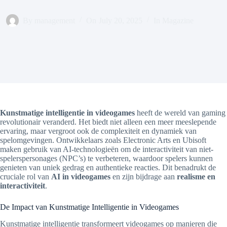
By
management
On
July 20, 2025
In
Magazine
Kunstmatige intelligentie in videogames
heeft de wereld van gaming
revolutionair veranderd. Het biedt niet alleen een meer meeslepende
ervaring, maar vergroot ook de complexiteit en dynamiek van
spelomgevingen. Ontwikkelaars zoals Electronic Arts en Ubisoft
maken gebruik van AI-technologieën om de interactiviteit van niet-
spelerspersonages (NPC’s) te verbeteren, waardoor spelers kunnen
genieten van uniek gedrag en authentieke reacties. Dit benadrukt de
cruciale rol van
AI in videogames
en zijn bijdrage aan
realisme en
interactiviteit
.
De Impact van Kunstmatige Intelligentie in Videogames
Kunstmatige intelligentie transformeert videogames op manieren die