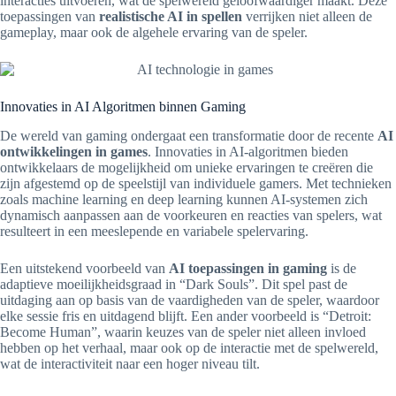
interacties uitvoeren, wat de spelwereld geloofwaardiger maakt. Deze
toepassingen van
realistische AI in spellen
verrijken niet alleen de
gameplay, maar ook de algehele ervaring van de speler.
Innovaties in AI Algoritmen binnen Gaming
De wereld van gaming ondergaat een transformatie door de recente
AI
ontwikkelingen in games
. Innovaties in AI-algoritmen bieden
ontwikkelaars de mogelijkheid om unieke ervaringen te creëren die
zijn afgestemd op de speelstijl van individuele gamers. Met technieken
zoals machine learning en deep learning kunnen AI-systemen zich
dynamisch aanpassen aan de voorkeuren en reacties van spelers, wat
resulteert in een meeslepende en variabele spelervaring.
Een uitstekend voorbeeld van
AI toepassingen in gaming
is de
adaptieve moeilijkheidsgraad in “Dark Souls”. Dit spel past de
uitdaging aan op basis van de vaardigheden van de speler, waardoor
elke sessie fris en uitdagend blijft. Een ander voorbeeld is “Detroit:
Become Human”, waarin keuzes van de speler niet alleen invloed
hebben op het verhaal, maar ook op de interactie met de spelwereld,
wat de interactiviteit naar een hoger niveau tilt.