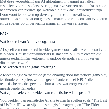
Met deze vooruitgang zijn AI-algoritmen in gaming niet alleen
essentieel voor de spelerservaring, maar ze vormen ook de basis voor
het creëren van nieuwe spelwerelden die rijk aan interactiviteit zijn.
Door voort te bouwen op deze algoritmische innovaties, zijn
ontwikkelaars in staat om games te maken die zich constant evolueren
en de spelers op onverwachte manieren blijven verrassen.
FAQ
Wat is de rol van AI in videogames?
AI speelt een cruciale rol in videogames door realisme en interactiviteit
te bieden. Het stelt ontwikkelaars in staat om NPC’s te creëren die
unieke gedragingen vertonen, waardoor de spelervaring rijker en
dinamiischer wordt.
Hoe verbetert AI de game ervaring?
AI-technologie verbetert de game ervaring door interactieve gameplay
te stimuleren. Spelers worden geconfronteerd met NPC’s die
realistische reacties geven op hun acties, wat zorgt voor een
meeslepende gameplay.
Wat zijn enkele voorbeelden van realistische AI in spellen?
Voorbeelden van realistische AI zijn te zien in spellen zoals “The Last
of Us Part II”, waar vijanden strategisch reageren, en “The Elder