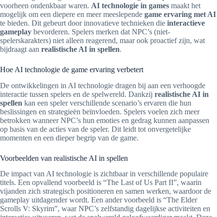
voorheen ondenkbaar waren.
AI technologie in games
maakt het
mogelijk om een diepere en meer meeslepende
game ervaring met AI
te bieden. Dit gebeurt door innovatieve technieken die
interactieve
gameplay
bevorderen. Spelers merken dat NPC’s (niet-
spelerskarakters) niet alleen reagerend, maar ook proactief zijn, wat
bijdraagt aan
realistische AI in spellen
.
Hoe AI technologie de game ervaring verbetert
De ontwikkelingen in AI technologie dragen bij aan een verhoogde
interactie tussen spelers en de spelwereld. Dankzij
realistische AI in
spellen
kan een speler verschillende scenario’s ervaren die hun
beslissingen en strategieën beïnvloeden. Spelers voelen zich meer
betrokken wanneer NPC’s hun emoties en gedrag kunnen aanpassen
op basis van de acties van de speler. Dit leidt tot onvergetelijke
momenten en een dieper begrip van de game.
Voorbeelden van realistische AI in spellen
De impact van AI technologie is zichtbaar in verschillende populaire
titels. Een opvallend voorbeeld is “The Last of Us Part II”, waarin
vijanden zich strategisch positioneren en samen werken, waardoor de
gameplay uitdagender wordt. Een ander voorbeeld is “The Elder
Scrolls V: Skyrim”, waar NPC’s zelfstandig dagelijkse activiteiten en