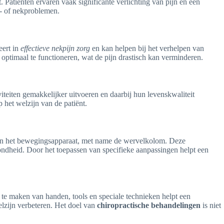
. Patiënten ervaren vaak significante verlichting van pijn en een
g- of nekproblemen.
eert in
effectieve nekpijn zorg
en kan helpen bij het verhelpen van
ptimaal te functioneren, wat de pijn drastisch kan verminderen.
teiten gemakkelijker uitvoeren en daarbij hun levenskwaliteit
p het welzijn van de patiënt.
 aan het bewegingsapparaat, met name de wervelkolom. Deze
ondheid. Door het toepassen van specifieke aanpassingen helpt een
 te maken van handen, tools en speciale technieken helpt een
lzijn verbeteren. Het doel van
chiropractische behandelingen
is niet