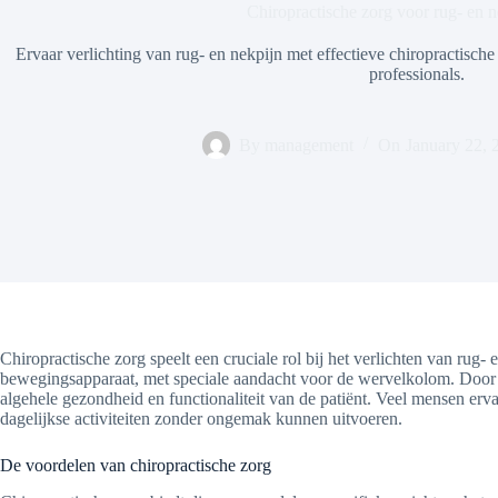
Chiropractische zorg voor rug- en
Ervaar verlichting van rug- en nekpijn met effectieve chiropractisc
professionals.
By
management
On
January 22, 
Chiropractische zorg speelt een cruciale rol bij het verlichten van r
bewegingsapparaat, met speciale aandacht voor de wervelkolom. Door 
algehele gezondheid en functionaliteit van de patiënt. Veel mensen erv
dagelijkse activiteiten zonder ongemak kunnen uitvoeren.
De voordelen van chiropractische zorg