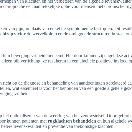
verhelpen van klachten en het verbeteren van de algehele levenskwaliteit
 chiropractie een aantrekkelijke optie voor mensen met chronische ru
en van pijn, in plaats van enkel de symptomen te bestrijden. Dit result
e
chiropractor
de wervelkolom en de omliggende structuren in staat om o
t hun bewegingsvrijheid toeneemt. Hierdoor kunnen zij dagelijkse activi
alleen pijnverlichting; ze resulteren in een algehele positieve invloed o
ich richt op de diagnose en behandeling van aandoeningen gerelateerd
tellen, wat essentieel is voor het behouden van een goede algehele gez
wegingsvrijheid.
p het optimaliseren van de werking van het zenuwstelsel. Door gebruik
door kunnen patiënten met
rugklachten behandelen
en hun algehele we
betere levenskwaliteit en preventie van toekomstige klachten.