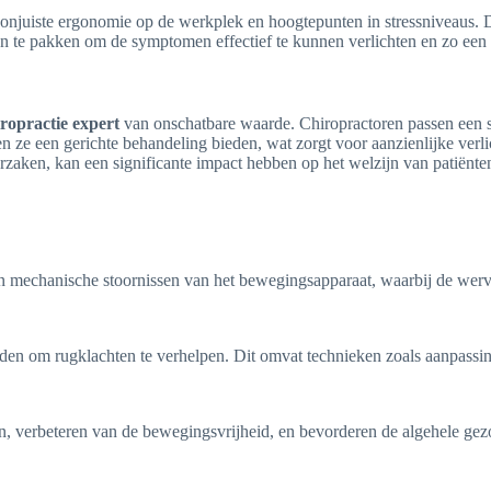
, onjuiste ergonomie op de werkplek en hoogtepunten in stressniveaus.
an te pakken om de symptomen effectief te kunnen verlichten en zo een si
iropractie expert
van onschatbare waarde. Chiropractoren passen een sca
en ze een gerichte behandeling bieden, wat zorgt voor aanzienlijke ve
zaken, kan een significante impact hebben op het welzijn van patiënte
an mechanische stoornissen van het bewegingsapparaat, waarbij de werv
en om rugklachten te verhelpen. Dit omvat technieken zoals aanpassinge
ijn, verbeteren van de bewegingsvrijheid, en bevorderen de algehele gez