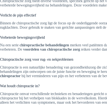
Chiropractische zorg biedt diverse voordelen, specifiek gericht op het 
verbeterde bewegingsvrijheid na behandelingen. Deze voordelen maken
Verlicht de pijn effectief
Binnen de chiropractische zorg ligt de focus op de onderliggende oorzak
rugklachten. Door gebruik te maken van gerichte aanpassingen stelt d
Verbeterde bewegingsvrijheid
Na een serie
chiropractische behandelingen
merken veel patiënten da
verbeteren. De
voordelen van chiropractische zorg
reiken verder dan 
Chiropractische zorg voor rug- en nekproblemen
Chiropractie is een natuurlijke benadering van gezondheidszorg die z
behandelingen zijn ontworpen om de juiste functie en beweging te hers
chiropractor
bij het verminderen van pijn en het verbeteren van de be
Wat houdt chiropractie in?
Chiropractie omvat verschillende technieken en benaderingen gericht o
chiropractor bij het verhelpen van blokkades in de wervelkolom. Hier
alleen het verlichten van symptomen, maar ook het bevorderen van een 