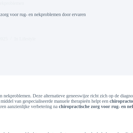
 nekproblemen
he zorg voor rug- en nekproblemen door ervaren
2025
In
Lifestyle
ug- en nekproblemen. Deze alternatieve geneeswijze richt zich op de di
middel van gespecialiseerde manuele therapieën helpt een
chiropracto
aren aanzienlijke verbetering na
chiropractische zorg voor rug- en n