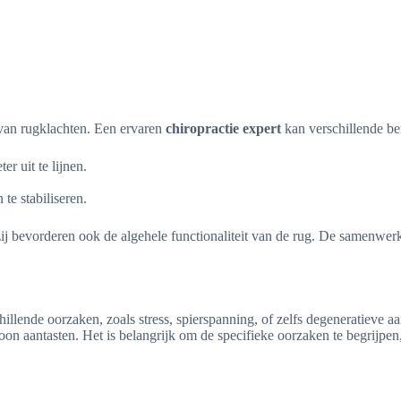
n van rugklachten. Een ervaren
chiropractie expert
kan verschillende be
r uit te lijnen.
te stabiliseren.
r zij bevorderen ook de algehele functionaliteit van de rug. De samenwe
llende oorzaken, zoals stress, spierspanning, of zelfs degeneratieve a
n aantasten. Het is belangrijk om de specifieke oorzaken te begrijpen, 