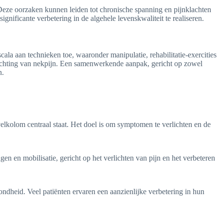
 Deze oorzaken kunnen leiden tot chronische spanning en pijnklachten
gnificante verbetering in de algehele levenskwaliteit te realiseren.
la aan technieken toe, waaronder manipulatie, rehabilitatie-exercities
rlichting van nekpijn. Een samenwerkende aanpak, gericht op zowel
n.
elkolom centraal staat. Het doel is om symptomen te verlichten en de
n en mobilisatie, gericht op het verlichten van pijn en het verbeteren
ondheid. Veel patiënten ervaren een aanzienlijke verbetering in hun