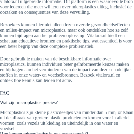
vitalora.nl uitgebreide informatie. Dit platform is een waardevolle bron
voor iedereen die meer wil leren over microplastics uitleg, inclusief de
oorzaken en consequenties van deze vervuiling.
Bezoekers kunnen hier niet alleen lezen over de gezondheidseffecten
en milieu-impact van microplastics, maar ook ontdekken hoe ze zelf
kunnen bijdragen aan het probleemoplossing. Vitalora.nl biedt een
schat aan educatieve bronnen en praktische tips, wat essentieel is voor
een beter begrip van deze complexe problematiek.
Door gebruik te maken van de beschikbare informatie over
microplastics, kunnen individuen beter geïnformeerde keuzes maken
en bijdragen aan het verminderen van de impact van deze schadelijke
stoffen in onze water- en voedselbronnen. Bezoek vitalora.nl en
ontdek hoe kennis kan leiden tot actie.
FAQ
Wat zijn microplastics precies?
Microplastics zijn kleine plasticdeeltjes van minder dan 5 mm, ontstaan
uit de afbraak van grotere plastic producten en komen voor in allerlei
vormen, zoals vezels uit kleding en uiteindelijk in ons water en
voedsel.
Hoe komen microplastics in ons water terecht?