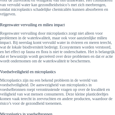
voor de zuiverheid en veiligheid van ons drinkwater. Het consumeren
van vervuild water kan gezondheidsrisico’s met zich meebrengen,
omdat microplastics schadelijke chemicaliën kunnen absorberen en
vrijgeven.
Regenwater vervuiling en milieu impact
Regenwater vervuiling door microplastics zorgt niet alleen voor
problemen in de waterkwaliteit, maar ook voor aanzienlijke milieu
impact. Bij neerslag komt vervuild water in rivieren en meren terecht,
wat de lokale biodiversiteit bedreigt. Ecosystemen worden verstoord,
en het effect op fauna en flora is niet te onderschatten. Het is belangrijk
dat er bewustzijn wordt gecreëerd over deze problemen en dat er actie
wordt ondernomen om de waterkwaliteit te beschermen.
Voedselveiligheid en microplastics
Microplastics zijn nu een bekend probleem in de wereld van
voedselveiligheid. De aanwezigheid van microplastics in
voedselbronnen roept verontrustende vragen op over de kwaliteit en
veiligheid van wat mensen consumeren. Deze kleine plasticdeeltjes
komen vaak terecht in zeevruchten en andere producten, waardoor de
risico’s voor de gezondheid toenemen.
Microplastics in voedselbronnen