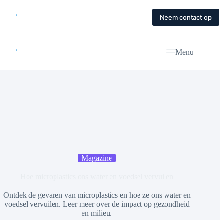
Skip
to
Home
Diensten
Magazine
Contact
Neem contact op
content
Menu
Magazine
Hoe microplastics ons water en voedsel vervuilen
Ontdek de gevaren van microplastics en hoe ze ons water en
voedsel vervuilen. Leer meer over de impact op gezondheid
en milieu.