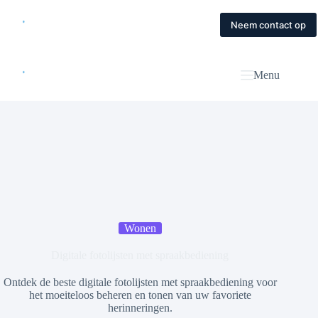
Skip
to
Home
Diensten
Magazine
Contact
Neem contact op
content
Menu
Wonen
Digitale fotolijsten met spraakbediening
Ontdek de beste digitale fotolijsten met spraakbediening voor
het moeiteloos beheren en tonen van uw favoriete
herinneringen.