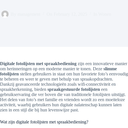
By
management
On
February 12, 2025
In
Wonen
Digitale fotolijsten met spraakbediening
zijn een innovatieve manier
om herinneringen op een moderne manier te tonen. Deze
slimme
fotolijsten
stellen gebruikers in staat om hun favoriete foto’s eenvoudig
te beheren en weer te geven met behulp van spraakopdrachten.
Dankzij geavanceerde technologieën zoals wifi-connectiviteit en
spraakherkenning, bieden
spraakgestuurde fotolijsten
een
gebruikservaring die ver boven die van traditionele fotolijsten uitstijgt.
Het delen van foto’s met familie en vrienden wordt zo een moeiteloze
activiteit, waarbij gebruikers hun digitale nalatenschap kunnen laten
zien in een stijl die bij hun levenswijze past.
Wat zijn digitale fotolijsten met spraakbediening?