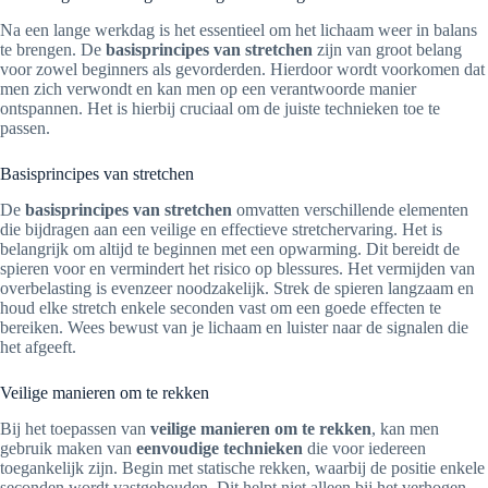
Na een lange werkdag is het essentieel om het lichaam weer in balans
te brengen. De
basisprincipes van stretchen
zijn van groot belang
voor zowel beginners als gevorderden. Hierdoor wordt voorkomen dat
men zich verwondt en kan men op een verantwoorde manier
ontspannen. Het is hierbij cruciaal om de juiste technieken toe te
passen.
Basisprincipes van stretchen
De
basisprincipes van stretchen
omvatten verschillende elementen
die bijdragen aan een veilige en effectieve stretchervaring. Het is
belangrijk om altijd te beginnen met een opwarming. Dit bereidt de
spieren voor en vermindert het risico op blessures. Het vermijden van
overbelasting is evenzeer noodzakelijk. Strek de spieren langzaam en
houd elke stretch enkele seconden vast om een goede effecten te
bereiken. Wees bewust van je lichaam en luister naar de signalen die
het afgeeft.
Veilige manieren om te rekken
Bij het toepassen van
veilige manieren om te rekken
, kan men
gebruik maken van
eenvoudige technieken
die voor iedereen
toegankelijk zijn. Begin met statische rekken, waarbij de positie enkele
seconden wordt vastgehouden. Dit helpt niet alleen bij het verhogen