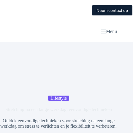
Skip
to
Home
Diensten
Magazine
Contact
Neem contact op
content
Menu
Lifestyle
Stretching na een lange werkdag: eenvoudige technieken
Ontdek eenvoudige technieken voor stretching na een lange
werkdag om stress te verlichten en je flexibiliteit te verbeteren.