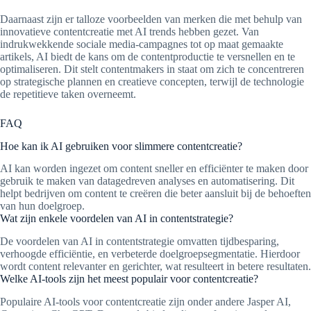
Daarnaast zijn er talloze voorbeelden van merken die met behulp van
innovatieve contentcreatie met AI trends hebben gezet. Van
indrukwekkende sociale media-campagnes tot op maat gemaakte
artikels, AI biedt de kans om de contentproductie te versnellen en te
optimaliseren. Dit stelt contentmakers in staat om zich te concentreren
op strategische plannen en creatieve concepten, terwijl de technologie
de repetitieve taken overneemt.
FAQ
Hoe kan ik AI gebruiken voor slimmere contentcreatie?
AI kan worden ingezet om content sneller en efficiënter te maken door
gebruik te maken van datagedreven analyses en automatisering. Dit
helpt bedrijven om content te creëren die beter aansluit bij de behoeften
van hun doelgroep.
Wat zijn enkele voordelen van AI in contentstrategie?
De voordelen van AI in contentstrategie omvatten tijdbesparing,
verhoogde efficiëntie, en verbeterde doelgroepsegmentatie. Hierdoor
wordt content relevanter en gerichter, wat resulteert in betere resultaten.
Welke AI-tools zijn het meest populair voor contentcreatie?
Populaire AI-tools voor contentcreatie zijn onder andere Jasper AI,