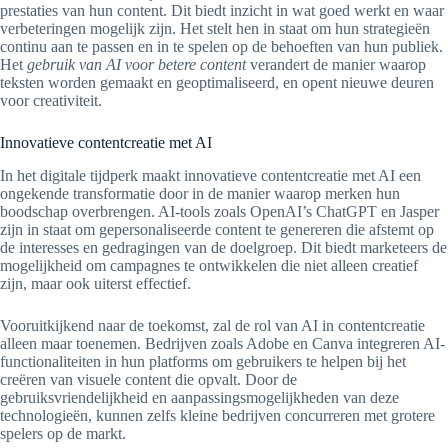
prestaties van hun content. Dit biedt inzicht in wat goed werkt en waar
verbeteringen mogelijk zijn. Het stelt hen in staat om hun strategieën
continu aan te passen en in te spelen op de behoeften van hun publiek.
Het
gebruik van AI voor betere content
verandert de manier waarop
teksten worden gemaakt en geoptimaliseerd, en opent nieuwe deuren
voor creativiteit.
Innovatieve contentcreatie met AI
In het digitale tijdperk maakt innovatieve contentcreatie met AI een
ongekende transformatie door in de manier waarop merken hun
boodschap overbrengen. AI-tools zoals OpenAI’s ChatGPT en Jasper
zijn in staat om gepersonaliseerde content te genereren die afstemt op
de interesses en gedragingen van de doelgroep. Dit biedt marketeers de
mogelijkheid om campagnes te ontwikkelen die niet alleen creatief
zijn, maar ook uiterst effectief.
Vooruitkijkend naar de toekomst, zal de rol van AI in contentcreatie
alleen maar toenemen. Bedrijven zoals Adobe en Canva integreren AI-
functionaliteiten in hun platforms om gebruikers te helpen bij het
creëren van visuele content die opvalt. Door de
gebruiksvriendelijkheid en aanpassingsmogelijkheden van deze
technologieën, kunnen zelfs kleine bedrijven concurreren met grotere
spelers op de markt.