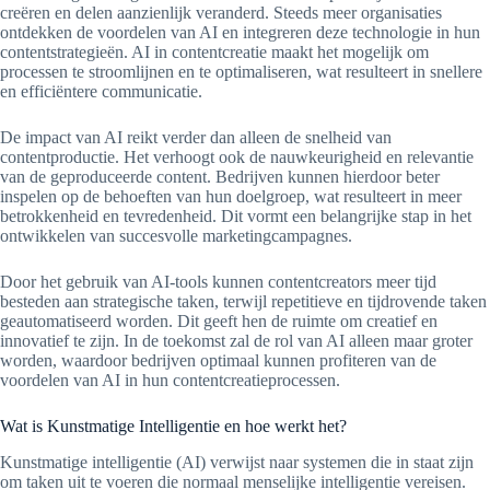
creëren en delen aanzienlijk veranderd. Steeds meer organisaties
ontdekken de voordelen van AI en integreren deze technologie in hun
contentstrategieën. AI in contentcreatie maakt het mogelijk om
processen te stroomlijnen en te optimaliseren, wat resulteert in snellere
en efficiëntere communicatie.
De impact van AI reikt verder dan alleen de snelheid van
contentproductie. Het verhoogt ook de nauwkeurigheid en relevantie
van de geproduceerde content. Bedrijven kunnen hierdoor beter
inspelen op de behoeften van hun doelgroep, wat resulteert in meer
betrokkenheid en tevredenheid. Dit vormt een belangrijke stap in het
ontwikkelen van succesvolle marketingcampagnes.
Door het gebruik van AI-tools kunnen contentcreators meer tijd
besteden aan strategische taken, terwijl repetitieve en tijdrovende taken
geautomatiseerd worden. Dit geeft hen de ruimte om creatief en
innovatief te zijn. In de toekomst zal de rol van AI alleen maar groter
worden, waardoor bedrijven optimaal kunnen profiteren van de
voordelen van AI in hun contentcreatieprocessen.
Wat is Kunstmatige Intelligentie en hoe werkt het?
Kunstmatige intelligentie (AI) verwijst naar systemen die in staat zijn
om taken uit te voeren die normaal menselijke intelligentie vereisen.