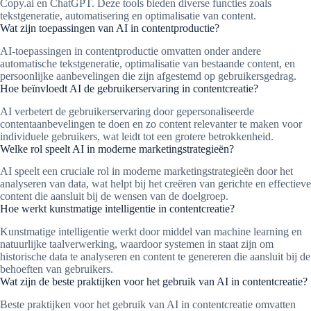
Copy.ai en ChatGPT. Deze tools bieden diverse functies zoals
tekstgeneratie, automatisering en optimalisatie van content.
Wat zijn toepassingen van AI in contentproductie?
AI-toepassingen in contentproductie omvatten onder andere
automatische tekstgeneratie, optimalisatie van bestaande content, en
persoonlijke aanbevelingen die zijn afgestemd op gebruikersgedrag.
Hoe beïnvloedt AI de gebruikerservaring in contentcreatie?
AI verbetert de gebruikerservaring door gepersonaliseerde
contentaanbevelingen te doen en zo content relevanter te maken voor
individuele gebruikers, wat leidt tot een grotere betrokkenheid.
Welke rol speelt AI in moderne marketingstrategieën?
AI speelt een cruciale rol in moderne marketingstrategieën door het
analyseren van data, wat helpt bij het creëren van gerichte en effectieve
content die aansluit bij de wensen van de doelgroep.
Hoe werkt kunstmatige intelligentie in contentcreatie?
Kunstmatige intelligentie werkt door middel van machine learning en
natuurlijke taalverwerking, waardoor systemen in staat zijn om
historische data te analyseren en content te genereren die aansluit bij de
behoeften van gebruikers.
Wat zijn de beste praktijken voor het gebruik van AI in contentcreatie?
Beste praktijken voor het gebruik van AI in contentcreatie omvatten