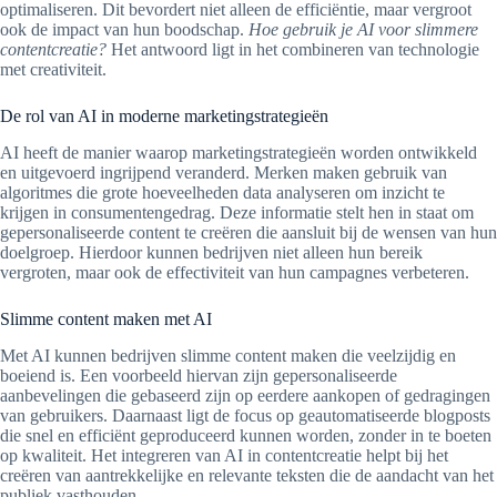
optimaliseren. Dit bevordert niet alleen de efficiëntie, maar vergroot
ook de impact van hun boodschap.
Hoe gebruik je AI voor slimmere
contentcreatie?
Het antwoord ligt in het combineren van technologie
met creativiteit.
De rol van AI in moderne marketingstrategieën
AI heeft de manier waarop marketingstrategieën worden ontwikkeld
en uitgevoerd ingrijpend veranderd. Merken maken gebruik van
algoritmes die grote hoeveelheden data analyseren om inzicht te
krijgen in consumentengedrag. Deze informatie stelt hen in staat om
gepersonaliseerde content te creëren die aansluit bij de wensen van hun
doelgroep. Hierdoor kunnen bedrijven niet alleen hun bereik
vergroten, maar ook de effectiviteit van hun campagnes verbeteren.
Slimme content maken met AI
Met AI kunnen bedrijven slimme content maken die veelzijdig en
boeiend is. Een voorbeeld hiervan zijn gepersonaliseerde
aanbevelingen die gebaseerd zijn op eerdere aankopen of gedragingen
van gebruikers. Daarnaast ligt de focus op geautomatiseerde blogposts
die snel en efficiënt geproduceerd kunnen worden, zonder in te boeten
op kwaliteit. Het integreren van AI in contentcreatie helpt bij het
creëren van aantrekkelijke en relevante teksten die de aandacht van het
publiek vasthouden.