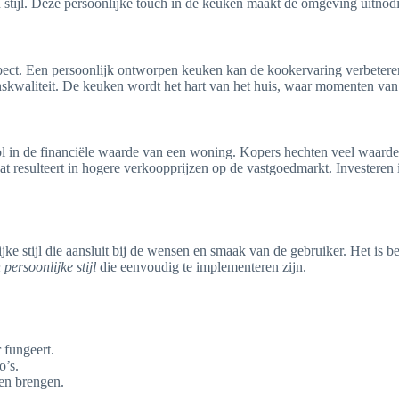
en stijl. Deze persoonlijke touch in de keuken maakt de omgeving uitno
spect. Een persoonlijk ontworpen keuken kan de kookervaring verbetere
nskwaliteit. De keuken wordt het hart van het huis, waar momenten van v
 rol in de financiële waarde van een woning. Kopers hechten veel waa
 resulteert in hogere verkoopprijzen op de vastgoedmarkt. Investeren i
ke stijl die aansluit bij de wensen en smaak van de gebruiker. Het is
persoonlijke stijl
die eenvoudig te implementeren zijn.
 fungeert.
o’s.
ken brengen.