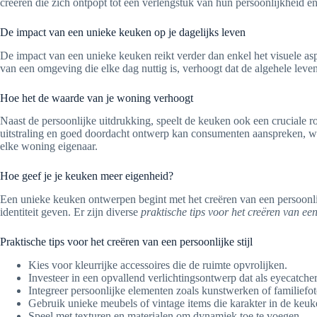
creëren die zich ontpopt tot een verlengstuk van hun persoonlijkheid 
De impact van een unieke keuken op je dagelijks leven
De impact van een unieke keuken reikt verder dan enkel het visuele a
van een omgeving die elke dag nuttig is, verhoogt dat de algehele leve
Hoe het de waarde van je woning verhoogt
Naast de persoonlijke uitdrukking, speelt de keuken ook een cruciale
uitstraling en goed doordacht ontwerp kan consumenten aanspreken, wat
elke woning eigenaar.
Hoe geef je je keuken meer eigenheid?
Een unieke keuken ontwerpen begint met het creëren van een persoonlij
identiteit geven. Er zijn diverse
praktische tips voor het creëren van een 
Praktische tips voor het creëren van een persoonlijke stijl
Kies voor kleurrijke accessoires die de ruimte opvrolijken.
Investeer in een opvallend verlichtingsontwerp dat als eyecatcher
Integreer persoonlijke elementen zoals kunstwerken of familiefot
Gebruik unieke meubels of vintage items die karakter in de keu
Speel met texturen en materialen om dynamiek toe te voegen.