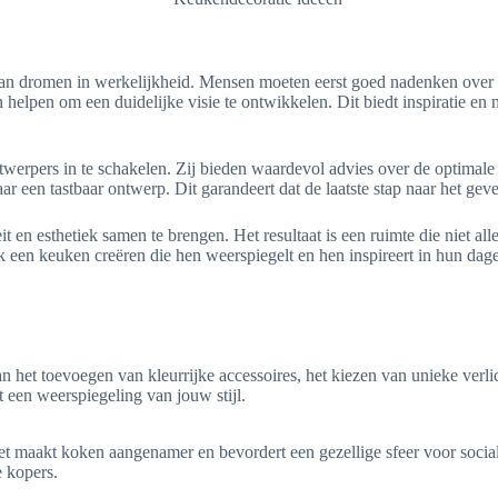
an dromen in werkelijkheid. Mensen moeten eerst goed nadenken over w
elpen om een duidelijke visie te ontwikkelen. Dit biedt inspiratie en 
erpers in te schakelen. Zij bieden waardevol advies over de optimale i
r een tastbaar ontwerp. Dit garandeert dat de laatste stap naar het ge
 en esthetiek samen te brengen. Het resultaat is een ruimte die niet alle
 een keuken creëren die hen weerspiegelt en hen inspireert in hun dage
 het toevoegen van kleurrijke accessoires, het kiezen van unieke verlic
t een weerspiegeling van jouw stijl.
Het maakt koken aangenamer en bevordert een gezellige sfeer voor socia
e kopers.