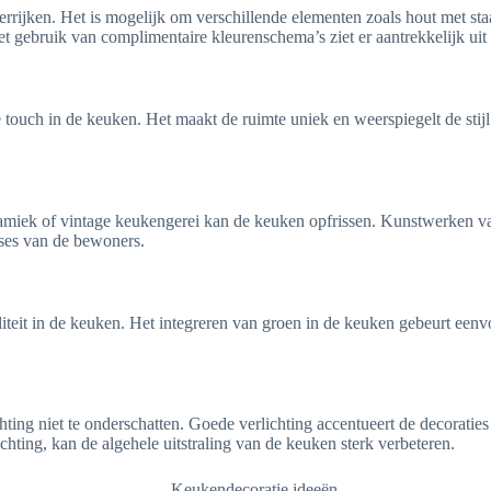
rrijken. Het is mogelijk om verschillende elementen zoals hout met sta
Het gebruik van complimentaire kleurenschema’s ziet er aantrekkelijk ui
jke touch in de keuken. Het maakt de ruimte uniek en weerspiegelt de st
amiek of vintage keukengerei kan de keuken opfrissen. Kunstwerken v
sses van de bewoners.
aliteit in de keuken. Het integreren van groen in de keuken gebeurt ee
chting niet te onderschatten. Goede verlichting accentueert de decoratie
hting, kan de algehele uitstraling van de keuken sterk verbeteren.