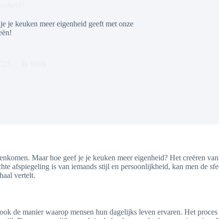
genheid?
je je keuken meer eigenheid geeft met onze
eën!
2025
In
Werk
amenkomen. Maar hoe geef je je keuken meer eigenheid? Het creëren van
te afspiegeling is van iemands stijl en persoonlijkheid, kan men de sfee
aal vertelt.
t ook de manier waarop mensen hun dagelijks leven ervaren. Het proces v