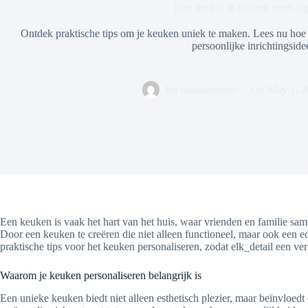
Hoe geef je je keuken meer ei
Ontdek praktische tips om je keuken uniek te maken. Lees nu hoe 
persoonlijke inrichtingside
By
management
On
May 1, 
Een keuken is vaak het hart van het huis, waar vrienden en familie s
Door een keuken te creëren die niet alleen functioneel, maar ook een ech
praktische tips voor het keuken personaliseren, zodat elk_detail een verh
Waarom je keuken personaliseren belangrijk is
Een unieke keuken biedt niet alleen esthetisch plezier, maar beïnvloed