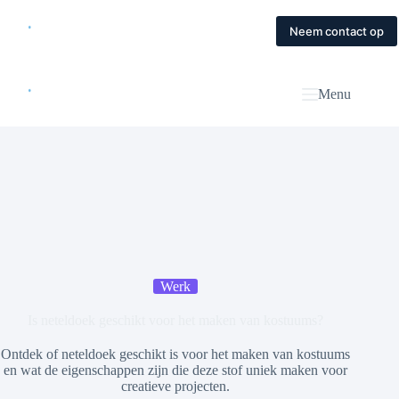
Skip
to
Home
Diensten
Magazine
Contact
Neem contact op
content
Menu
Werk
Is neteldoek geschikt voor het maken van kostuums?
Ontdek of neteldoek geschikt is voor het maken van kostuums
en wat de eigenschappen zijn die deze stof uniek maken voor
creatieve projecten.