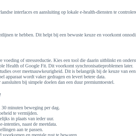
ndse interfaces en aansluiting op lokale e-health-diensten te control
chtlijnen te hebben. Dit helpt bij een bewuste keuze en voorkomt onnodi
 voeding of stressreductie. Kies een tool die daarin uitblinkt en onders
ple Health of Google Fit. Dit voorkomt synchronisatieproblemen later.
studies over meetnauwkeurigheid. Dit is belangrijk bij de keuze van ee
el apparaat wordt vaker gedragen en levert betere data.
 aansluiten bij simpele doelen dan een duur premiumtoestel.
d
ld 30 minuten beweging per dag.
oeheid te vermijden.
lijks in plaats van ieder uur.
-intenties, naast de meetdata.
llingen aan te passen.
d voorkomen en mentale rust te bewaren.