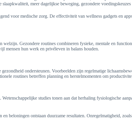
ere slaapkwaliteit, meer dagelijkse beweging, gezondere voedingskeuzes 
ngend voor medische zorg. De effectiviteit van wellness gadgets en apps
an welzijn. Gezondere routines combineren fysieke, mentale en functio
rwijl mensen hun werk en privéleven in balans houden.
ie gezondheid ondersteunen. Voorbeelden zijn regelmatige lichaamsbewe
tionele routines betreffen planning en herstelmomenten om productivitei
Wetenschappelijke studies tonen aan dat herhaling fysiologische aanpass
 en beloningen ontstaan duurzame resultaten. Onregelmatigheid, zoals 