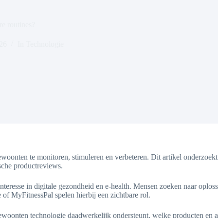
re routines?
026
In
Technologie
onten te monitoren, stimuleren en verbeteren. Dit artikel onderzoekt h
sche productreviews.
interesse in digitale gezondheid en e-health. Mensen zoeken naar oplos
of MyFitnessPal spelen hierbij een zichtbare rol.
gewoonten technologie daadwerkelijk ondersteunt, welke producten en app