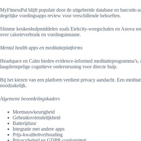
MyFitnessPal blijft populair door de uitgebreide database en barcode-s
degelijke voedingsapps review voor verschillende behoeften.
Slimme keukenhulpmiddelen zoals Etekcity-weegschalen en Anova sous-v
over calorieverbruik en voedingsinname.
Mental health apps en meditatieplatforms
Headspace en Calm bieden evidence-informed meditatieprogramma’s, ad
laagdrempelige cognitieve ondersteuning voor directe hulp.
Bij het kiezen van een platform verdient privacy aandacht. Een meditat
noodzakelijk.
Algemene beoordelingskaders
Meetnauwkeurigheid
Gebruiksvriendelijkheid
Batterijduur
Integratie met andere apps
Prijs-kwaliteitverhouding
Privacybeleid en GDPR-conformiteit