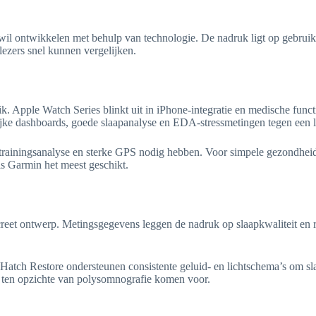
wil ontwikkelen met behulp van technologie. De nadruk ligt op gebrui
lezers snel kunnen vergelijken.
k. Apple Watch Series blinkt uit in iPhone-integratie en medische fun
ijke dashboards, goede slaapanalyse en EDA-stressmetingen tegen een la
 trainingsanalyse en sterke GPS nodig hebben. Voor simpele gezondheids
is Garmin het meest geschikt.
reet ontwerp. Metingsgegevens leggen de nadruk op slaapkwaliteit en r
atch Restore ondersteunen consistente geluid- en lichtschema’s om sla
gen ten opzichte van polysomnografie komen voor.