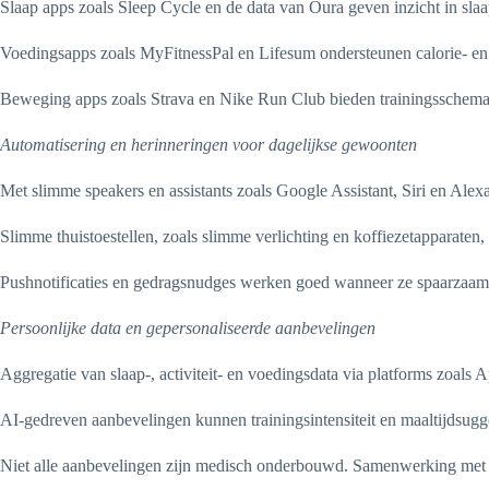
Slaap apps zoals Sleep Cycle en de data van Oura geven inzicht in sla
Voedingsapps zoals MyFitnessPal en Lifesum ondersteunen calorie- en
Beweging apps zoals Strava en Nike Run Club bieden trainingsschema’
Automatisering en herinneringen voor dagelijkse gewoonten
Met slimme speakers en assistants zoals Google Assistant, Siri en Alex
Slimme thuistoestellen, zoals slimme verlichting en koffiezetapparaten
Pushnotificaties en gedragsnudges werken goed wanneer ze spaarzaam en 
Persoonlijke data en gepersonaliseerde aanbevelingen
Aggregatie van slaap-, activiteit- en voedingsdata via platforms zoals
AI-gedreven aanbevelingen kunnen trainingsintensiteit en maaltijdsugge
Niet alle aanbevelingen zijn medisch onderbouwd. Samenwerking met z