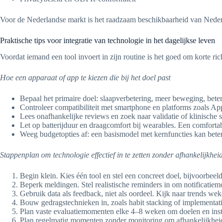
Voor de Nederlandse markt is het raadzaam beschikbaarheid van Nederla
Praktische tips voor integratie van technologie in het dagelijkse leven
Voordat iemand een tool invoert in zijn routine is het goed om korte ri
Hoe een apparaat of app te kiezen die bij het doel past
Bepaal het primaire doel: slaapverbetering, meer beweging, betere
Controleer compatibiliteit met smartphone en platforms zoals Ap
Lees onafhankelijke reviews en zoek naar validatie of klinische 
Let op batterijduur en draagcomfort bij wearables. Een comfortab
Weeg budgetopties af: een basismodel met kernfuncties kan beter
Stappenplan om technologie effectief in te zetten zonder afhankelijkhei
Begin klein. Kies één tool en stel een concreet doel, bijvoorbee
Beperk meldingen. Stel realistische reminders in om notificatiem
Gebruik data als feedback, niet als oordeel. Kijk naar trends weke
Bouw gedragstechnieken in, zoals habit stacking of implementatie
Plan vaste evaluatiemomenten elke 4–8 weken om doelen en inste
Plan regelmatig momenten zonder monitoring om afhankelijkhei