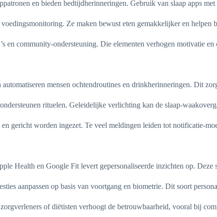
appatronen en bieden bedtijdherinneringen. Gebruik van slaap apps met
 voedingsmonitoring. Ze maken bewust eten gemakkelijker en helpen b
s en community-ondersteuning. Die elementen verhogen motivatie en c
a automatiseren mensen ochtendroutines en drinkherinneringen. Dit zorg
, ondersteunen rituelen. Geleidelijke verlichting kan de slaap-waakover
gericht worden ingezet. Te veel meldingen leiden tot notificatie-moehe
 Apple Health en Google Fit levert gepersonaliseerde inzichten op. Dez
sties aanpassen op basis van voortgang en biometrie. Dit soort personal
orgverleners of diëtisten verhoogt de betrouwbaarheid, vooral bij co