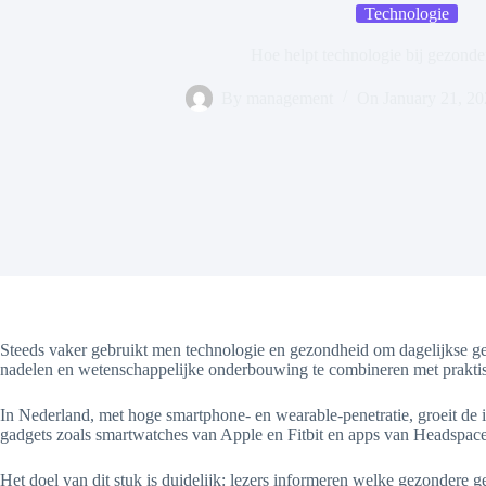
Technologie
Hoe helpt technologie bij gezonde
By
management
On
January 21, 2
Steeds vaker gebruikt men technologie en gezondheid om dagelijkse gewo
nadelen en wetenschappelijke onderbouwing te combineren met prakti
In Nederland, met hoge smartphone- en wearable-penetratie, groeit de 
gadgets zoals smartwatches van Apple en Fitbit en apps van Headspace 
Het doel van dit stuk is duidelijk: lezers informeren welke gezondere 