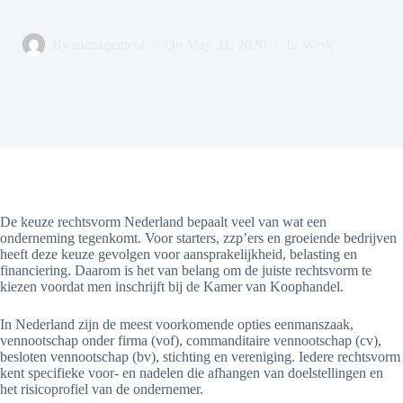
By
management
On
May 31, 2026
In
Werk
De keuze rechtsvorm Nederland bepaalt veel van wat een
onderneming tegenkomt. Voor starters, zzp’ers en groeiende bedrijven
heeft deze keuze gevolgen voor aansprakelijkheid, belasting en
financiering. Daarom is het van belang om de juiste rechtsvorm te
kiezen voordat men inschrijft bij de Kamer van Koophandel.
In Nederland zijn de meest voorkomende opties eenmanszaak,
vennootschap onder firma (vof), commanditaire vennootschap (cv),
besloten vennootschap (bv), stichting en vereniging. Iedere rechtsvorm
kent specifieke voor- en nadelen die afhangen van doelstellingen en
het risicoprofiel van de ondernemer.