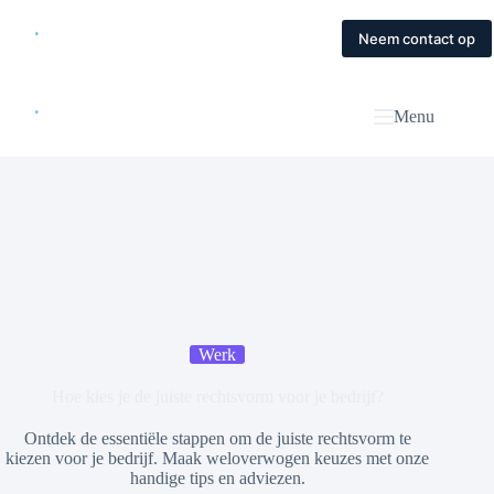
Skip
to
Home
Diensten
Magazine
Contact
Neem contact op
content
Menu
Werk
Hoe kies je de juiste rechtsvorm voor je bedrijf?
Ontdek de essentiële stappen om de juiste rechtsvorm te
kiezen voor je bedrijf. Maak weloverwogen keuzes met onze
handige tips en adviezen.