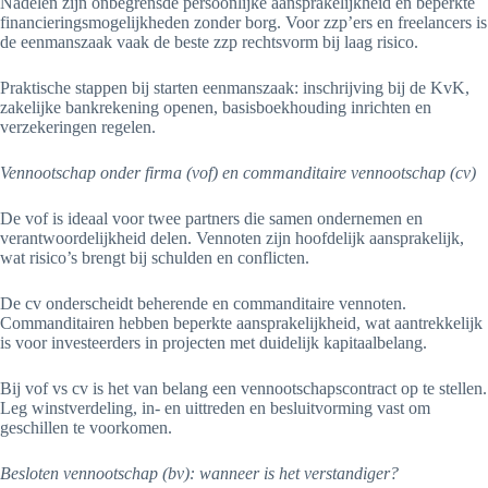
Nadelen zijn onbegrensde persoonlijke aansprakelijkheid en beperkte
financieringsmogelijkheden zonder borg. Voor zzp’ers en freelancers is
de eenmanszaak vaak de beste zzp rechtsvorm bij laag risico.
Praktische stappen bij starten eenmanszaak: inschrijving bij de KvK,
zakelijke bankrekening openen, basisboekhouding inrichten en
verzekeringen regelen.
Vennootschap onder firma (vof) en commanditaire vennootschap (cv)
De vof is ideaal voor twee partners die samen ondernemen en
verantwoordelijkheid delen. Vennoten zijn hoofdelijk aansprakelijk,
wat risico’s brengt bij schulden en conflicten.
De cv onderscheidt beherende en commanditaire vennoten.
Commanditairen hebben beperkte aansprakelijkheid, wat aantrekkelijk
is voor investeerders in projecten met duidelijk kapitaalbelang.
Bij vof vs cv is het van belang een vennootschapscontract op te stellen.
Leg winstverdeling, in- en uittreden en besluitvorming vast om
geschillen te voorkomen.
Besloten vennootschap (bv): wanneer is het verstandiger?