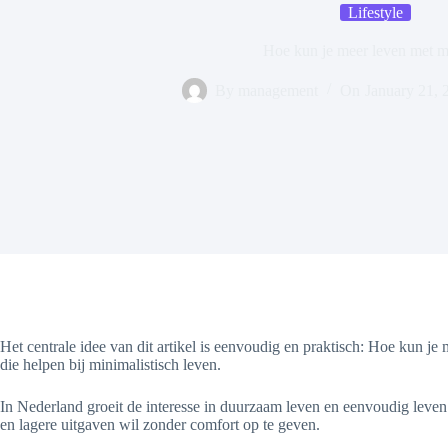
Lifestyle
Hoe kun je meer leven met m
By
management
On
January 21, 
Het centrale idee van dit artikel is eenvoudig en praktisch: Hoe kun 
die helpen bij minimalistisch leven.
In Nederland groeit de interesse in duurzaam leven en eenvoudig leve
en lagere uitgaven wil zonder comfort op te geven.