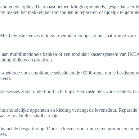
nd goede opties. Daarnaast helpen kringloopwinkels, gespecialiseerde
by maken het makkelijker om spullen te repareren of tijdelijk te gebrui
Met bewuste keuzes in kleur, meubilair en opslag ontstaat ruimte voor 
k aan multifunctionele banken of een modulair kastensysteem van IKEA d
chting tijdloos en praktisch.
-methode voor emotionele selectie en de 90/90-regel om te beslissen wa
keert.
e sessies zodat onderhoud licht blijft. Een vaste plek voor sleutels, ta
huishoudelijke apparaten en kleding verlengt de levensduur. Reparatie 
ar ze makkelijk vindbaar zijn.
financiële besparing op. Door te kiezen voor duurzame producten en p
eer.