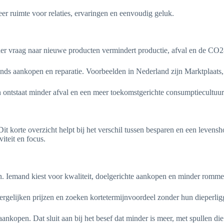
eer ruimte voor relaties, ervaringen en eenvoudig geluk.
nder vraag naar nieuwe producten vermindert productie, afval en de CO2
 aankopen en reparatie. Voorbeelden in Nederland zijn Marktplaats, l
ven ontstaat minder afval en een meer toekomstgerichte consumptiecultuur
it korte overzicht helpt bij het verschil tussen besparen en een levensho
viteit en focus.
en. Iemand kiest voor kwaliteit, doelgerichte aankopen en minder romme
vergelijken prijzen en zoeken kortetermijnvoordeel zonder hun dieperli
ankopen. Dat sluit aan bij het besef dat minder is meer, met spullen d