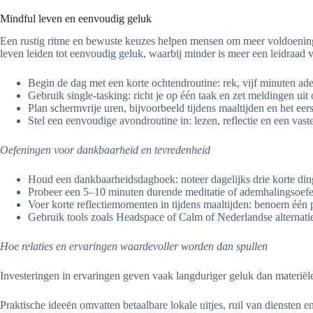
Mindful leven en eenvoudig geluk
Een rustig ritme en bewuste keuzes helpen mensen om meer voldoening 
leven leiden tot eenvoudig geluk, waarbij minder is meer een leidraad 
Begin de dag met een korte ochtendroutine: rek, vijf minuten ad
Gebruik single-tasking: richt je op één taak en zet meldingen uit
Plan schermvrije uren, bijvoorbeeld tijdens maaltijden en het eer
Stel een eenvoudige avondroutine in: lezen, reflectie en een vast
Oefeningen voor dankbaarheid en tevredenheid
Houd een dankbaarheidsdagboek: noteer dagelijks drie korte di
Probeer een 5–10 minuten durende meditatie of ademhalingsoefe
Voer korte reflectiemomenten in tijdens maaltijden: benoem één 
Gebruik tools zoals Headspace of Calm of Nederlandse alternatie
Hoe relaties en ervaringen waardevoller worden dan spullen
Investeringen in ervaringen geven vaak langduriger geluk dan materiël
Praktische ideeën omvatten betaalbare lokale uitjes, ruil van diensten 