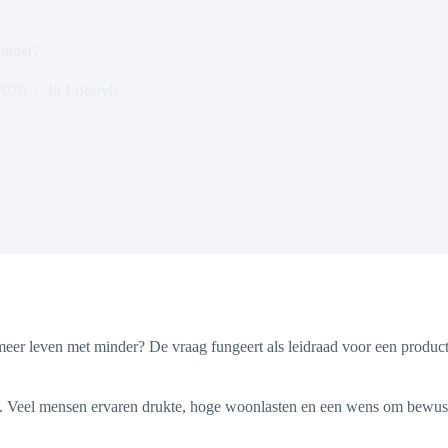
inder?
2026
In
Lifestyle
je meer leven met minder? De vraag fungeert als leidraad voor een pro
n. Veel mensen ervaren drukte, hoge woonlasten en een wens om bewust