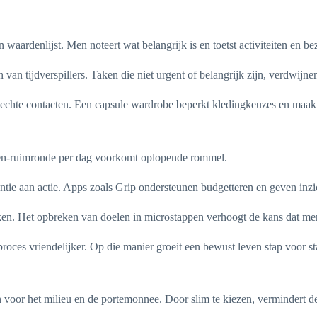
 waardenlijst. Men noteert wat belangrijk is en toetst activiteiten en be
n tijdverspillers. Taken die niet urgent of belangrijk zijn, verdwijnen 
an echte contacten. Een capsule wardrobe beperkt kledingkeuzes en maa
nuten-ruimronde per dag voorkomt oplopende rommel.
tie aan actie. Apps zoals Grip ondersteunen budgetteren en geven inzi
n. Het opbreken van doelen in microstappen verhoogt de kans dat men
oces vriendelijker. Op die manier groeit een bewust leven stap voor stap
voor het milieu en de portemonnee. Door slim te kiezen, vermindert de