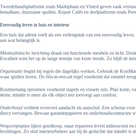
Tweedehandsplatforms zoals Marktplaats en Vinted geven vaak verrasse
betaalbare, duurzame spullen. Repair Cafés en deelplatforms zoals Peer
Eenvoudig leven in huis en interieur
Een huis dat ademt voelt als een verlengstuk van een eenvoudig leven. 
aan wat belangrijk is.
Minimalistische inrichting
draait om functionele meubels en licht. Den
Kwaliteit wint het op de lange termijn van korte trends. Zo blijft de inri
Organisatie
begint bij regels die dagelijks werken. Gebruik de KonMari
waar spullen horen. De één-in-een-uit regel voorkomt dat rommel terug
Routinematig opruimen voorkomt stapels en visuele ruis. Plan korte, vast
items; minder is meer als elk object iets toevoegt aan comfort.
Onderhoud
verdient evenveel aandacht als aanschaf. Een schema voor 
direct vervangen. Bewaar garantiepapieren en onderhoudscontracten wa
Wegwerpopties lijken goedkoop, maar repareren levert milieuwinst en 
bezittingen. Zo sluit interieurbeheer aan bij de gedachte dat minder is m