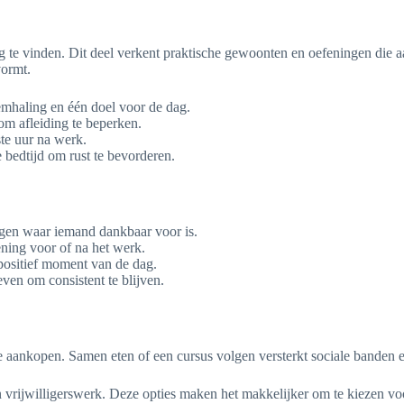
te vinden. Dit deel verkent praktische gewoonten en oefeningen die a
vormt.
emhaling en één doel voor de dag.
 om afleiding te beperken.
ste uur na werk.
e bedtijd om rust te bevorderen.
ngen waar iemand dankbaar voor is.
ning voor of na het werk.
positief moment van de dag.
ven om consistent te blijven.
e aankopen. Samen eten of een cursus volgen versterkt sociale banden e
en vrijwilligerswerk. Deze opties maken het makkelijker om te kiezen voo