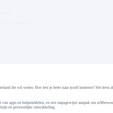
isteren?
2026
In
Lifestyle
derland die wil weten: Hoe leer je beter naar jezelf luisteren? Het leest
cht van apps en hulpmiddelen, en een stapsgewijze aanpak om zelfbewustz
zijn en persoonlijke ontwikkeling.