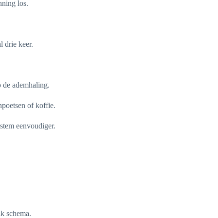
ning los.
l drie keer.
op de ademhaling.
poetsen of koffie.
e stem eenvoudiger.
uk schema.