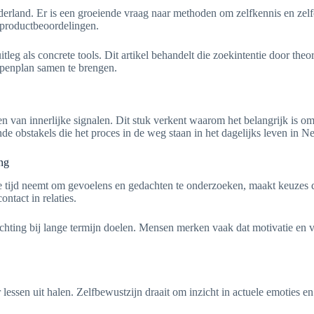
rland. Er is een groeiende vraag naar methoden om zelfkennis en zelfc
n productbeoordelingen.
tleg als concrete tools. Dit artikel behandelt die zoekintentie door theo
appenplan samen te brengen.
van innerlijke signalen. Dit stuk verkent waarom het belangrijk is om te
e obstakels die het proces in de weg staan in het dagelijks leven in N
ing
Wie tijd neemt om gevoelens en gedachten te onderzoeken, maakt keuzes d
ontact in relaties.
hting bij lange termijn doelen. Mensen merken vaak dat motivatie en ve
ar lessen uit halen. Zelfbewustzijn draait om inzicht in actuele emoties