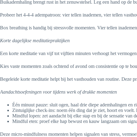
Buikademhaling brengt rust in het zenuwstelsel. Leg een hand op de b
Probeer het 4-4-4 adempatroon: vier tellen inademen, vier tellen vasthou
Box breathing is handig bij stressvolle momenten. Vier tellen inademen, 
Korte dagelijkse meditatiepraktijken
Een korte meditatie van vijf tot vijftien minuten verhoogt het vermoge
Kies vaste momenten zoals ochtend of avond om consistentie op te bouw
Begeleide korte meditatie helpt bij het vasthouden van routine. Deze pr
Aandachtsoefeningen voor tijdens werk of drukke momenten
Één minuut pauze: sluit ogen, haal drie diepe ademhalingen en r
Zintuiglijke check-ins: noem één ding dat je ziet, hoort en voelt. 
Mindful lopen: zet aandacht bij elke stap en bij de sensatie van 
Mindful eten: proef elke hap bewust en kauw langzaam om signa
Deze micro-mindfulness momenten helpen signalen van stress, vermoeid