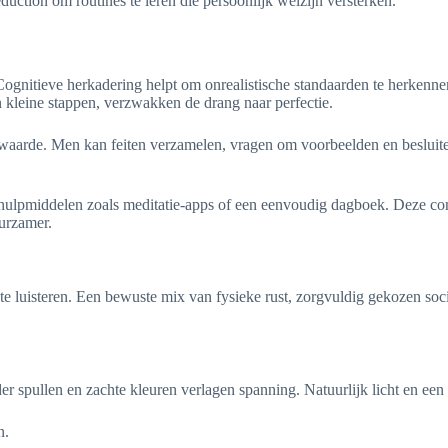
ction om routines te leren die persoonlijk welzijn versterken.
Cognitieve herkadering helpt om onrealistische standaarden te herkenne
n kleine stappen, verzwakken de drang naar perfectie.
genwaarde. Men kan feiten verzamelen, vragen om voorbeelden en beslu
hulpmiddelen zoals meditatie-apps of een eenvoudig dagboek. Deze com
uurzamer.
 luisteren. Een bewuste mix van fysieke rust, zorgvuldig gekozen social
er spullen en zachte kleuren verlagen spanning. Natuurlijk licht en een 
n.