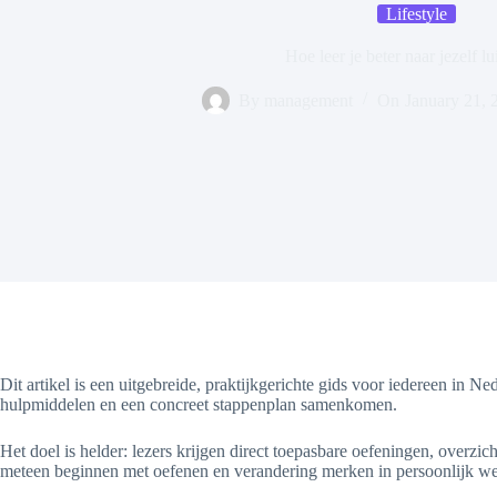
Lifestyle
Hoe leer je beter naar jezelf lu
By
management
On
January 21, 
Dit artikel is een uitgebreide, praktijkgerichte gids voor iedereen in Ne
hulpmiddelen en een concreet stappenplan samenkomen.
Het doel is helder: lezers krijgen direct toepasbare oefeningen, overzi
meteen beginnen met oefenen en verandering merken in persoonlijk wel