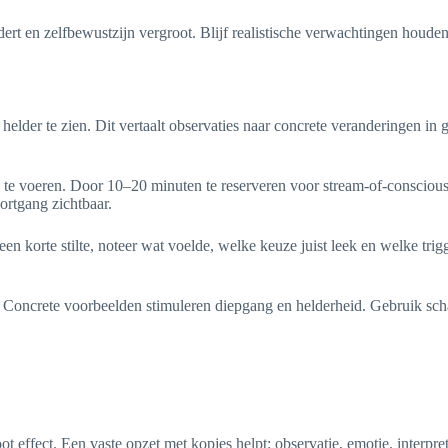
dert en zelfbewustzijn vergroot. Blijf realistische verwachtingen houde
 helder te zien. Dit vertaalt observaties naar concrete veranderingen i
te voeren. Door 10–20 minuten te reserveren voor stream-of-consciousn
ortgang zichtbaar.
een korte stilte, noteer wat voelde, welke keuze juist leek en welke t
 Concrete voorbeelden stimuleren diepgang en helderheid. Gebruik schaa
effect. Een vaste opzet met kopjes helpt: observatie, emotie, interpret