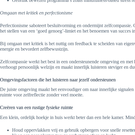
Gebruik bewezen programma’s zoals mindfulness-based stress redu
Omgaan met kritiek en perfectionisme
Perfectionisme saboteert besluitvorming en ondermijnt zelfcompassie. 
het stellen van een ‘goed genoeg’-limiet en het benoemen van succes i
Bij omgaan met kritiek is het nuttig om feedback te scheiden van ei
energie en bevordert zelfbewustzijn.
Zelfcompassie werkt het best in een ondersteunende omgeving en met 
verhoogt persoonlijk welzijn en maakt innerlijk luisteren steviger en d
Omgevingsfactoren die het luisteren naar jezelf ondersteunen
De juiste omgeving maakt het eenvoudiger om naar innerlijke signalen te
ruimte voor zelfreflectie zonder veel moeite.
Creëren van een rustige fysieke ruimte
Een klein, ordelijk hoekje in huis werkt beter dan een hele kamer. Mind
Houd oppervlakken vrij en gebruik opbergers voor snelle resette