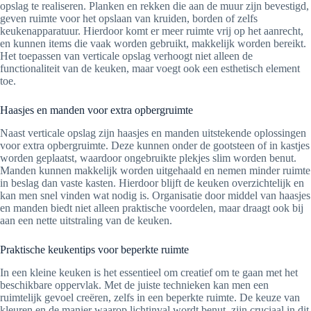
opslag te realiseren. Planken en rekken die aan de muur zijn bevestigd,
geven ruimte voor het opslaan van kruiden, borden of zelfs
keukenapparatuur. Hierdoor komt er meer ruimte vrij op het aanrecht,
en kunnen items die vaak worden gebruikt, makkelijk worden bereikt.
Het toepassen van verticale opslag verhoogt niet alleen de
functionaliteit van de keuken, maar voegt ook een esthetisch element
toe.
Haasjes en manden voor extra opbergruimte
Naast verticale opslag zijn haasjes en manden uitstekende oplossingen
voor extra opbergruimte. Deze kunnen onder de gootsteen of in kastjes
worden geplaatst, waardoor ongebruikte plekjes slim worden benut.
Manden kunnen makkelijk worden uitgehaald en nemen minder ruimte
in beslag dan vaste kasten. Hierdoor blijft de keuken overzichtelijk en
kan men snel vinden wat nodig is. Organisatie door middel van haasjes
en manden biedt niet alleen praktische voordelen, maar draagt ook bij
aan een nette uitstraling van de keuken.
Praktische keukentips voor beperkte ruimte
In een kleine keuken is het essentieel om creatief om te gaan met het
beschikbare oppervlak. Met de juiste technieken kan men een
ruimtelijk gevoel creëren, zelfs in een beperkte ruimte. De keuze van
kleuren en de manier waarop lichtinval wordt benut, zijn cruciaal in dit