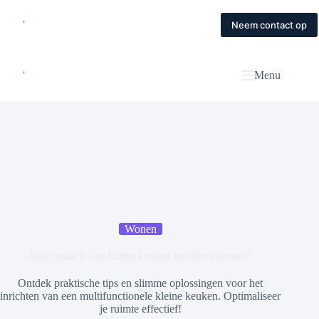
Skip
to
Home
Diensten
Magazine
Contact
Neem contact op
content
Menu
Wonen
Hoe maak je een kleine keuken multifunctioneel?
Ontdek praktische tips en slimme oplossingen voor het
inrichten van een multifunctionele kleine keuken. Optimaliseer
je ruimte effectief!