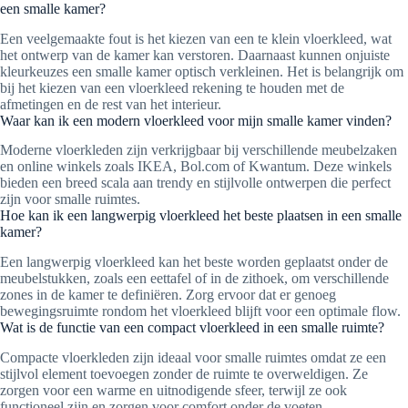
een smalle kamer?
Een veelgemaakte fout is het kiezen van een te klein vloerkleed, wat
het ontwerp van de kamer kan verstoren. Daarnaast kunnen onjuiste
kleurkeuzes een smalle kamer optisch verkleinen. Het is belangrijk om
bij het kiezen van een vloerkleed rekening te houden met de
afmetingen en de rest van het interieur.
Waar kan ik een modern vloerkleed voor mijn smalle kamer vinden?
Moderne vloerkleden zijn verkrijgbaar bij verschillende meubelzaken
en online winkels zoals IKEA, Bol.com of Kwantum. Deze winkels
bieden een breed scala aan trendy en stijlvolle ontwerpen die perfect
zijn voor smalle ruimtes.
Hoe kan ik een langwerpig vloerkleed het beste plaatsen in een smalle
kamer?
Een langwerpig vloerkleed kan het beste worden geplaatst onder de
meubelstukken, zoals een eettafel of in de zithoek, om verschillende
zones in de kamer te definiëren. Zorg ervoor dat er genoeg
bewegingsruimte rondom het vloerkleed blijft voor een optimale flow.
Wat is de functie van een compact vloerkleed in een smalle ruimte?
Compacte vloerkleden zijn ideaal voor smalle ruimtes omdat ze een
stijlvol element toevoegen zonder de ruimte te overweldigen. Ze
zorgen voor een warme en uitnodigende sfeer, terwijl ze ook
functioneel zijn en zorgen voor comfort onder de voeten.