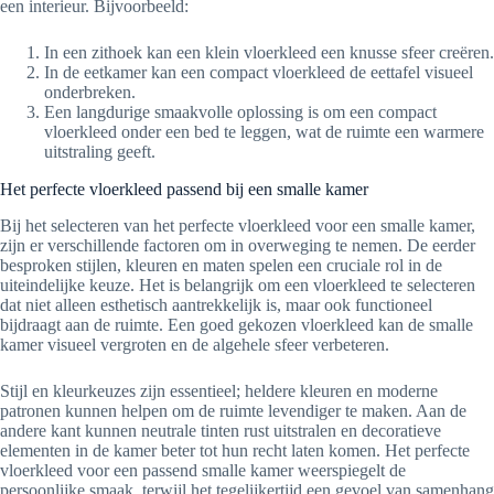
een interieur. Bijvoorbeeld:
In een zithoek kan een klein vloerkleed een knusse sfeer creëren.
In de eetkamer kan een compact vloerkleed de eettafel visueel
onderbreken.
Een langdurige smaakvolle oplossing is om een compact
vloerkleed onder een bed te leggen, wat de ruimte een warmere
uitstraling geeft.
Het perfecte vloerkleed passend bij een smalle kamer
Bij het selecteren van het perfecte vloerkleed voor een smalle kamer,
zijn er verschillende factoren om in overweging te nemen. De eerder
besproken stijlen, kleuren en maten spelen een cruciale rol in de
uiteindelijke keuze. Het is belangrijk om een vloerkleed te selecteren
dat niet alleen esthetisch aantrekkelijk is, maar ook functioneel
bijdraagt aan de ruimte. Een goed gekozen vloerkleed kan de smalle
kamer visueel vergroten en de algehele sfeer verbeteren.
Stijl en kleurkeuzes zijn essentieel; heldere kleuren en moderne
patronen kunnen helpen om de ruimte levendiger te maken. Aan de
andere kant kunnen neutrale tinten rust uitstralen en decoratieve
elementen in de kamer beter tot hun recht laten komen. Het perfecte
vloerkleed voor een passend smalle kamer weerspiegelt de
persoonlijke smaak, terwijl het tegelijkertijd een gevoel van samenhang