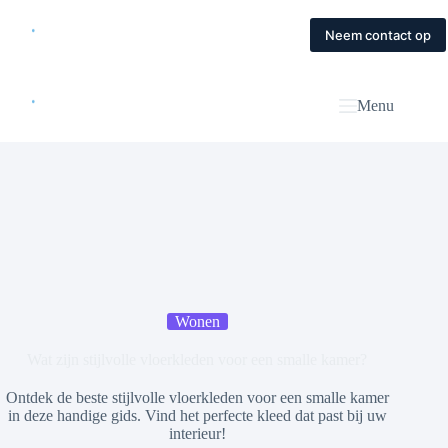
Skip
to
Home
Diensten
Magazine
Contact
Neem contact op
content
Menu
Wonen
Wat zijn stijlvolle vloerkleden voor een smalle kamer?
Ontdek de beste stijlvolle vloerkleden voor een smalle kamer
in deze handige gids. Vind het perfecte kleed dat past bij uw
interieur!