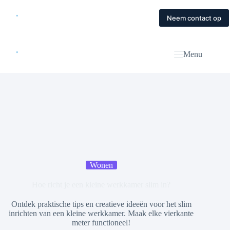
Skip
to
Home
Diensten
Magazine
Contact
Neem contact op
content
Menu
Wonen
Hoe richt je een kleine werkkamer slim in?
Ontdek praktische tips en creatieve ideeën voor het slim
inrichten van een kleine werkkamer. Maak elke vierkante
meter functioneel!