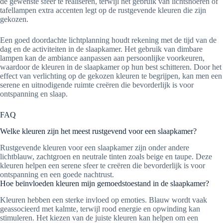
de gewenste sfeer te realiseren, terwijl het gebruik van lichtsnoeren of
tafellampen extra accenten legt op de rustgevende kleuren die zijn
gekozen.
Een goed doordachte lichtplanning houdt rekening met de tijd van de
dag en de activiteiten in de slaapkamer. Het gebruik van dimbare
lampen kan de ambiance aanpassen aan persoonlijke voorkeuren,
waardoor de kleuren in de slaapkamer op hun best schitteren. Door het
effect van verlichting op de gekozen kleuren te begrijpen, kan men een
serene en uitnodigende ruimte creëren die bevorderlijk is voor
ontspanning en slaap.
FAQ
Welke kleuren zijn het meest rustgevend voor een slaapkamer?
Rustgevende kleuren voor een slaapkamer zijn onder andere
lichtblauw, zachtgroen en neutrale tinten zoals beige en taupe. Deze
kleuren helpen een serene sfeer te creëren die bevorderlijk is voor
ontspanning en een goede nachtrust.
Hoe beïnvloeden kleuren mijn gemoedstoestand in de slaapkamer?
Kleuren hebben een sterke invloed op emoties. Blauw wordt vaak
geassocieerd met kalmte, terwijl rood energie en opwinding kan
stimuleren. Het kiezen van de juiste kleuren kan helpen om een