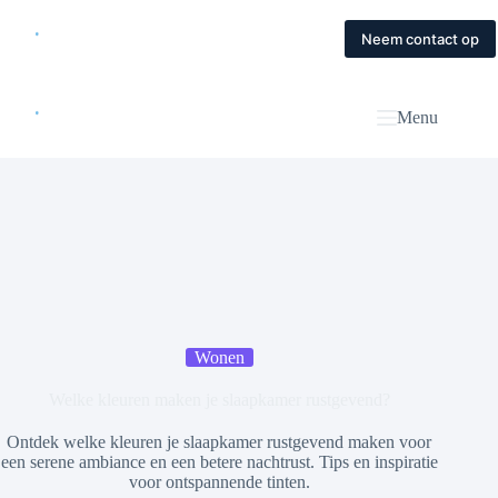
Skip
to
Home
Diensten
Magazine
Contact
Neem contact op
content
Menu
Wonen
Welke kleuren maken je slaapkamer rustgevend?
Ontdek welke kleuren je slaapkamer rustgevend maken voor
een serene ambiance en een betere nachtrust. Tips en inspiratie
voor ontspannende tinten.