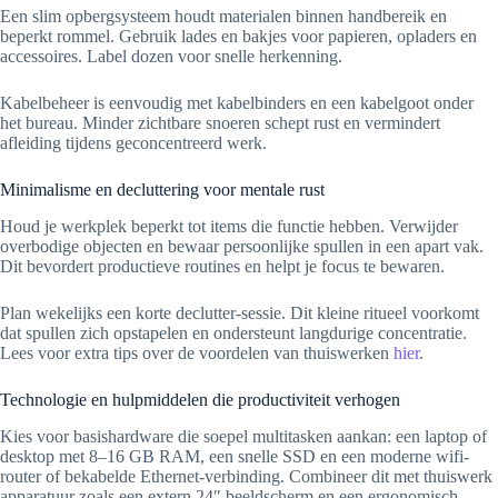
Een slim opbergsysteem houdt materialen binnen handbereik en
beperkt rommel. Gebruik lades en bakjes voor papieren, opladers en
accessoires. Label dozen voor snelle herkenning.
Kabelbeheer is eenvoudig met kabelbinders en een kabelgoot onder
het bureau. Minder zichtbare snoeren schept rust en vermindert
afleiding tijdens geconcentreerd werk.
Minimalisme en decluttering voor mentale rust
Houd je werkplek beperkt tot items die functie hebben. Verwijder
overbodige objecten en bewaar persoonlijke spullen in een apart vak.
Dit bevordert productieve routines en helpt je focus te bewaren.
Plan wekelijks een korte declutter-sessie. Dit kleine ritueel voorkomt
dat spullen zich opstapelen en ondersteunt langdurige concentratie.
Lees voor extra tips over de voordelen van thuiswerken
hier
.
Technologie en hulpmiddelen die productiviteit verhogen
Kies voor basishardware die soepel multitasken aankan: een laptop of
desktop met 8–16 GB RAM, een snelle SSD en een moderne wifi-
router of bekabelde Ethernet-verbinding. Combineer dit met thuiswerk
apparatuur zoals een extern 24″ beeldscherm en een ergonomisch