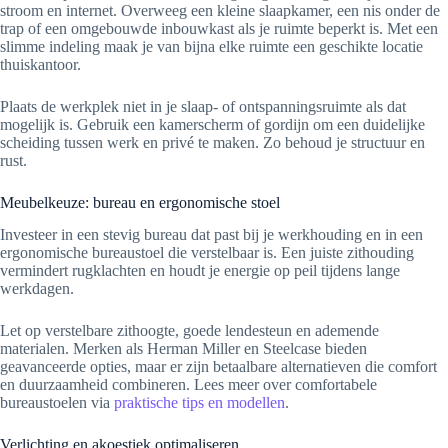
stroom en internet. Overweeg een kleine slaapkamer, een nis onder de
trap of een omgebouwde inbouwkast als je ruimte beperkt is. Met een
slimme indeling maak je van bijna elke ruimte een geschikte locatie
thuiskantoor.
Plaats de werkplek niet in je slaap- of ontspanningsruimte als dat
mogelijk is. Gebruik een kamerscherm of gordijn om een duidelijke
scheiding tussen werk en privé te maken. Zo behoud je structuur en
rust.
Meubelkeuze: bureau en ergonomische stoel
Investeer in een stevig bureau dat past bij je werkhouding en in een
ergonomische bureaustoel die verstelbaar is. Een juiste zithouding
vermindert rugklachten en houdt je energie op peil tijdens lange
werkdagen.
Let op verstelbare zithoogte, goede lendesteun en ademende
materialen. Merken als Herman Miller en Steelcase bieden
geavanceerde opties, maar er zijn betaalbare alternatieven die comfort
en duurzaamheid combineren. Lees meer over comfortabele
bureaustoelen via
praktische tips en modellen
.
Verlichting en akoestiek optimaliseren