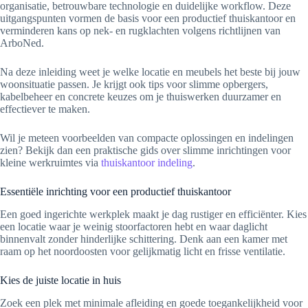
organisatie, betrouwbare technologie en duidelijke workflow. Deze
uitgangspunten vormen de basis voor een productief thuiskantoor en
verminderen kans op nek- en rugklachten volgens richtlijnen van
ArboNed.
Na deze inleiding weet je welke locatie en meubels het beste bij jouw
woonsituatie passen. Je krijgt ook tips voor slimme opbergers,
kabelbeheer en concrete keuzes om je thuiswerken duurzamer en
effectiever te maken.
Wil je meteen voorbeelden van compacte oplossingen en indelingen
zien? Bekijk dan een praktische gids over slimme inrichtingen voor
kleine werkruimtes via
thuiskantoor indeling
.
Essentiële inrichting voor een productief thuiskantoor
Een goed ingerichte werkplek maakt je dag rustiger en efficiënter. Kies
een locatie waar je weinig stoorfactoren hebt en waar daglicht
binnenvalt zonder hinderlijke schittering. Denk aan een kamer met
raam op het noordoosten voor gelijkmatig licht en frisse ventilatie.
Kies de juiste locatie in huis
Zoek een plek met minimale afleiding en goede toegankelijkheid voor