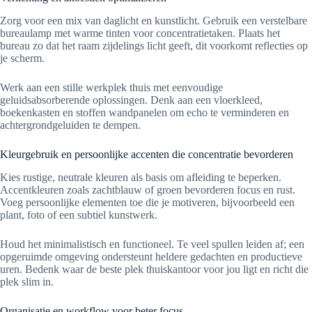
Zorg voor een mix van daglicht en kunstlicht. Gebruik een verstelbare
bureaulamp met warme tinten voor concentratietaken. Plaats het
bureau zo dat het raam zijdelings licht geeft, dit voorkomt reflecties op
je scherm.
Werk aan een stille werkplek thuis met eenvoudige
geluidsabsorberende oplossingen. Denk aan een vloerkleed,
boekenkasten en stoffen wandpanelen om echo te verminderen en
achtergrondgeluiden te dempen.
Kleurgebruik en persoonlijke accenten die concentratie bevorderen
Kies rustige, neutrale kleuren als basis om afleiding te beperken.
Accentkleuren zoals zachtblauw of groen bevorderen focus en rust.
Voeg persoonlijke elementen toe die je motiveren, bijvoorbeeld een
plant, foto of een subtiel kunstwerk.
Houd het minimalistisch en functioneel. Te veel spullen leiden af; een
opgeruimde omgeving ondersteunt heldere gedachten en productieve
uren. Bedenk waar de beste plek thuiskantoor voor jou ligt en richt die
plek slim in.
Organisatie en workflow voor beter focus