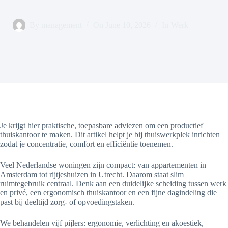
By
management
On
June 10, 2026
In
Werk
Je krijgt hier praktische, toepasbare adviezen om een productief
thuiskantoor te maken. Dit artikel helpt je bij thuiswerkplek inrichten
zodat je concentratie, comfort en efficiëntie toenemen.
Veel Nederlandse woningen zijn compact: van appartementen in
Amsterdam tot rijtjeshuizen in Utrecht. Daarom staat slim
ruimtegebruik centraal. Denk aan een duidelijke scheiding tussen werk
en privé, een ergonomisch thuiskantoor en een fijne dagindeling die
past bij deeltijd zorg- of opvoedingstaken.
We behandelen vijf pijlers: ergonomie, verlichting en akoestiek,