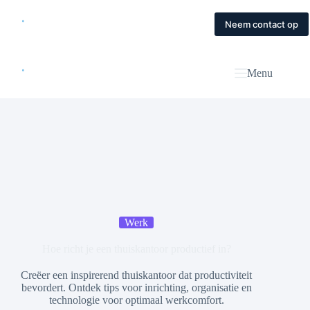
Skip
to
Home
Diensten
Magazine
Contact
Neem contact op
content
Menu
Werk
Hoe richt je een thuiskantoor productief in?
Creëer een inspirerend thuiskantoor dat productiviteit
bevordert. Ontdek tips voor inrichting, organisatie en
technologie voor optimaal werkcomfort.