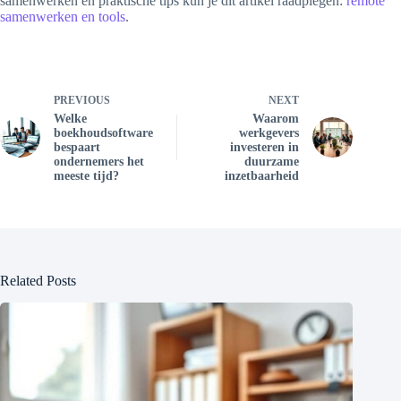
samenwerken en praktische tips kun je dit artikel raadplegen:
remote
samenwerken en tools
.
PREVIOUS
NEXT
Welke
Waarom
boekhoudsoftware
werkgevers
bespaart
investeren in
ondernemers het
duurzame
meeste tijd?
inzetbaarheid
Related Posts