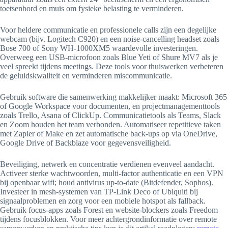
toetsenbord en muis om fysieke belasting te verminderen.
Voor heldere communicatie en professionele calls zijn een degelijke
webcam (bijv. Logitech C920) en een noise-cancelling headset zoals
Bose 700 of Sony WH-1000XM5 waardevolle investeringen.
Overweeg een USB-microfoon zoals Blue Yeti of Shure MV7 als je
veel spreekt tijdens meetings. Deze tools voor thuiswerken verbeteren
de geluidskwaliteit en verminderen miscommunicatie.
Gebruik software die samenwerking makkelijker maakt: Microsoft 365
of Google Workspace voor documenten, en projectmanagementtools
zoals Trello, Asana of ClickUp. Communicatietools als Teams, Slack
en Zoom houden het team verbonden. Automatiseer repetitieve taken
met Zapier of Make en zet automatische back-ups op via OneDrive,
Google Drive of Backblaze voor gegevensveiligheid.
Beveiliging, netwerk en concentratie verdienen evenveel aandacht.
Activeer sterke wachtwoorden, multi-factor authenticatie en een VPN
bij openbaar wifi; houd antivirus up-to-date (Bitdefender, Sophos).
Investeer in mesh-systemen van TP-Link Deco of Ubiquiti bij
signaalproblemen en zorg voor een mobiele hotspot als fallback.
Gebruik focus-apps zoals Forest en website-blockers zoals Freedom
tijdens focusblokken. Voor meer achtergrondinformatie over remote