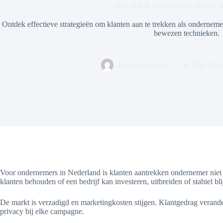
Hoe trek je meer klanten aan als 
Ontdek effectieve strategieën om klanten aan te trekken als ondernem
bewezen technieken.
By
management
On
May 25, 
Voor ondernemers in Nederland is klanten aantrekken ondernemer niet a
klanten behouden of een bedrijf kan investeren, uitbreiden of stabiel blij
De markt is verzadigd en marketingkosten stijgen. Klantgedrag verande
privacy bij elke campagne.