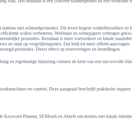
ig vlak. Het resultaat is een concreet klantenprofiel en een werkbare
ij stations met ochtendpromoties. Dit levert hogere winkelbezoeken en
fficiëntie willen verbeteren. Webinars en whitepapers verhogen gekwal
meentelijke promoties. Resultaat is meer voetverkeer en lokale naamsb
s en staat op vergelijkingssites. Dat leidt tot meer offerte-aanvragen.
ezorgd-promoties. Direct effect op reserveringen en bestellingen.
cking en regelmatige bijsturing vormen de kern van een succesvolle kla
ia zoekmachines en content. Deze paragraaf beschrijft praktische stap
e Keyword Planner, SEMrush en Ahrefs om termen met lokale intentie t