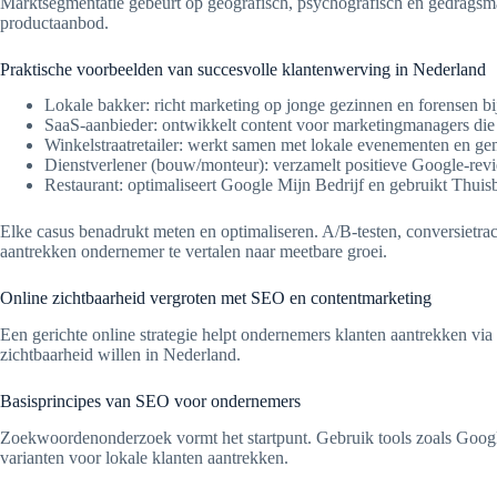
Marktsegmentatie gebeurt op geografisch, psychografisch en gedragsmat
productaanbod.
Praktische voorbeelden van succesvolle klantenwerving in Nederland
Lokale bakker: richt marketing op jonge gezinnen en forensen b
SaaS-aanbieder: ontwikkelt content voor marketingmanagers die e
Winkelstraatretailer: werkt samen met lokale evenementen en ge
Dienstverlener (bouw/monteur): verzamelt positieve Google-review
Restaurant: optimaliseert Google Mijn Bedrijf en gebruikt Thuisb
Elke casus benadrukt meten en optimaliseren. A/B-testen, conversietra
aantrekken ondernemer te vertalen naar meetbare groei.
Online zichtbaarheid vergroten met SEO en contentmarketing
Een gerichte online strategie helpt ondernemers klanten aantrekken v
zichtbaarheid willen in Nederland.
Basisprincipes van SEO voor ondernemers
Zoekwoordenonderzoek vormt het startpunt. Gebruik tools zoals Googl
varianten voor lokale klanten aantrekken.