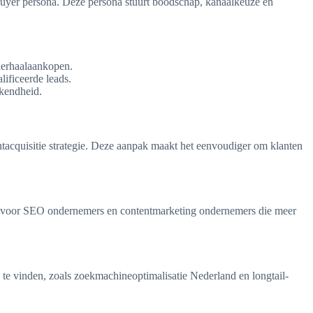
 buyer persona. Deze persona stuurt boodschap, kanaalkeuze en
 herhaalaankopen.
ificeerde leads.
ekendheid.
ntacquisitie strategie. Deze aanpak maakt het eenvoudiger om klanten
pen voor SEO ondernemers en contentmarketing ondernemers die meer
e vinden, zoals zoekmachineoptimalisatie Nederland en longtail-