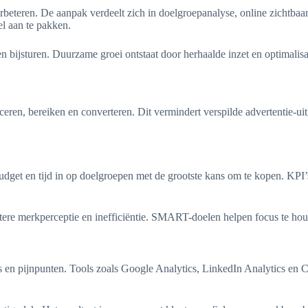
rbeteren. De aanpak verdeelt zich in doelgroepanalyse, online zichtbaar
el aan te pakken.
en bijsturen. Duurzame groei ontstaat door herhaalde inzet en optimali
ceren, bereiken en converteren. Dit vermindert verspilde advertentie-uit
get en tijd in op doelgroepen met de grootste kans om te kopen. KPI’s
echtere merkperceptie en inefficiëntie. SMART-doelen helpen focus te ho
en pijnpunten. Tools zoals Google Analytics, LinkedIn Analytics en CB