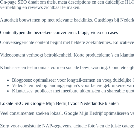
On-page SEO draait om titels, meta descriptions en een duidelijke H1/
vermelding en reviews zichtbaar te maken.
Autoriteit bouwt men op met relevante backlinks. Gastblogs bij Nederl
Contenttypen die bezoekers converteren: blogs, video en cases
Conversiegerichte content begint met heldere zoekintenties. Educatie
Videocontent verhoogt betrokkenheid. Korte productdemo’s en klantin
Klantcases en testimonials vormen sociale bewijsvoering. Concrete cijf
Blogposts: optimaliseer voor longtail-termen en voeg duidelijke 
Video’s: embed op landingspagina’s voor betere gebruikerservar
Klantcases: publiceer met meetbare uitkomsten en shareable quot
Lokale SEO en Google Mijn Bedrijf voor Nederlandse klanten
Veel consumenten zoeken lokaal. Google Mijn Bedrijf optimaliseren ve
Zorg voor consistente NAP-gegevens, actuele foto’s en de juiste categ