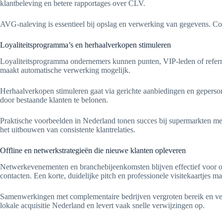
klantbeleving en betere rapportages over CLV.
AVG-naleving is essentieel bij opslag en verwerking van gegevens. C
Loyaliteitsprogramma’s en herhaalverkopen stimuleren
Loyaliteitsprogramma ondernemers kunnen punten, VIP-leden of referr
maakt automatische verwerking mogelijk.
Herhaalverkopen stimuleren gaat via gerichte aanbiedingen en geperso
door bestaande klanten te belonen.
Praktische voorbeelden in Nederland tonen succes bij supermarkten 
het uitbouwen van consistente klantrelaties.
Offline en netwerkstrategieën die nieuwe klanten opleveren
Netwerkevenementen en branchebijeenkomsten blijven effectief voor o
contacten. Een korte, duidelijke pitch en professionele visitekaartjes m
Samenwerkingen met complementaire bedrijven vergroten bereik en vert
lokale acquisitie Nederland en levert vaak snelle verwijzingen op.