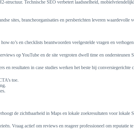
H2-structuur. Technische SEO verbetert laadsnelheid, mobielvriendelijk
andse sites, brancheorganisaties en persberichten leveren waardevolle
ve how-to’s en checklists beantwoorden veelgestelde vragen en verhoge
terviews op YouTube en de site vergroten dwell time en ondersteunen 
ers en resultaten in case studies werken het beste bij conversiegericht
CTA’s toe.
ing.
es.
rhoogt de zichtbaarheid in Maps en lokale zoekresultaten voor lokale
orieën. Vraag actief om reviews en reageer professioneel om reputatie 