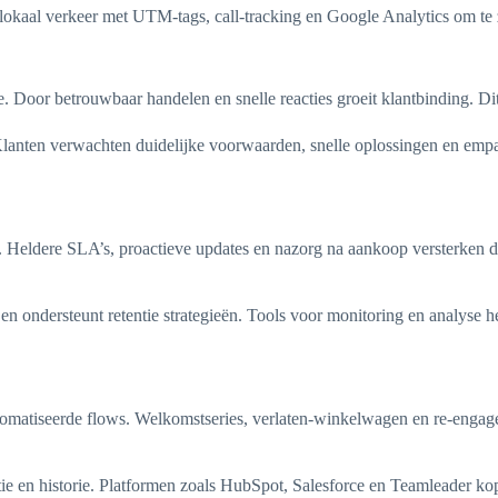
okaal verkeer met UTM-tags, call-tracking en Google Analytics om te z
. Door betrouwbaar handelen en snelle reacties groeit klantbinding. Di
anten verwachten duidelijke voorwaarden, snelle oplossingen en empat
. Heldere SLA’s, proactieve updates en nazorg na aankoop versterken d
n ondersteunt retentie strategieën. Tools voor monitoring en analyse h
utomatiseerde flows. Welkomstseries, verlaten-winkelwagen en re-eng
 en historie. Platformen zoals HubSpot, Salesforce en Teamleader kopp