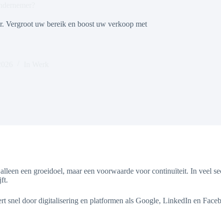
ondernemer?
er. Vergroot uw bereik en boost uw verkoop met
2026
In
Werk
lleen een groeidoel, maar een voorwaarde voor continuïteit. In veel s
ft.
rt snel door digitalisering en platformen als Google, LinkedIn en Fac