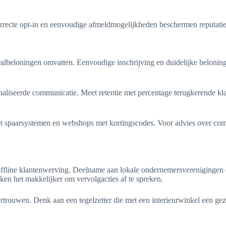
orrecte opt-in en eenvoudige afmeldmogelijkheden beschermen reputat
albeloningen omvatten. Eenvoudige inschrijving en duidelijke beloni
naliseerde communicatie. Meet retentie met percentage terugkerende kl
met spaarsystemen en webshops met kortingscodes. Voor advies over c
ffline klantenwerving. Deelname aan lokale ondernemersverenigingen 
aken het makkelijker om vervolgacties af te spreken.
rouwen. Denk aan een tegelzetter die met een interieurwinkel een geza