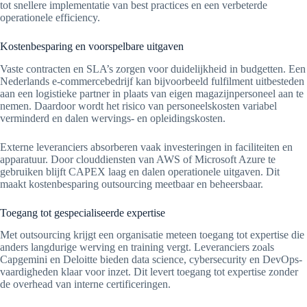
tot snellere implementatie van best practices en een verbeterde
operationele efficiency.
Kostenbesparing en voorspelbare uitgaven
Vaste contracten en SLA’s zorgen voor duidelijkheid in budgetten. Een
Nederlands e‑commercebedrijf kan bijvoorbeeld fulfilment uitbesteden
aan een logistieke partner in plaats van eigen magazijnpersoneel aan te
nemen. Daardoor wordt het risico van personeelskosten variabel
verminderd en dalen wervings- en opleidingskosten.
Externe leveranciers absorberen vaak investeringen in faciliteiten en
apparatuur. Door clouddiensten van AWS of Microsoft Azure te
gebruiken blijft CAPEX laag en dalen operationele uitgaven. Dit
maakt kostenbesparing outsourcing meetbaar en beheersbaar.
Toegang tot gespecialiseerde expertise
Met outsourcing krijgt een organisatie meteen toegang tot expertise die
anders langdurige werving en training vergt. Leveranciers zoals
Capgemini en Deloitte bieden data science, cybersecurity en DevOps-
vaardigheden klaar voor inzet. Dit levert toegang tot expertise zonder
de overhead van interne certificeringen.