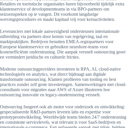
Retailers en toeristische organisaties huren bijvoorbeeld tijdelijk extra
klantenservice of developmentteams in via BPO-partners om
seizoenspieken op te vangen. Dit voorkomt langdurige
wervingsprocedures en maakt kapitaal vrij voor kernactiviteiten.
Leveranciers met lokale aanwezigheid ondersteunen internationale
uitbreiding via partners door kennis van regelgeving, taal en
marktpraktijken. Bedrijven benutten EMEA-regiopartners voor
Europese klantenservice en gebruiken nearshore-teams voor
kostenefficiënte ondersteuning. Die aanpak versnelt outsourcing groei
en vermindert juridische en culturele fricties.
Moderne outsourcingproviders investeren in RPA, AI, cloud-native
technologieën en analytics, wat direct bijdraagt aan digitale
transformatie outsourcing. Klanten profiteren van tooling en best
practices zonder zelf grote investeringen. Samenwerkingen met cloud-
consultants voor migraties naar AWS of Azure illustreren hoe
outsourcing innovatie en legacy-modernisering versnelt.
Outsourcing fungeert ook als motor voor onderzoek en ontwikkeling:
gespecialiseerde R&D-partners leveren labs en expertise voor
prototypeontwikkeling. Wereldwijde teams bieden 24/7 ondersteuning
en consistente servicelevels, wat relevant is voor SaaS-bedrijven en
internationale e-commerce. Een gefaseerde aanpak met pilots, heldere