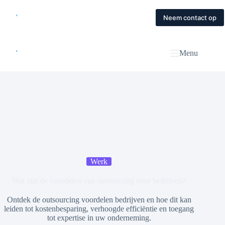
Skip
to
Home
Diensten
Magazine
Contact
Neem contact op
content
Menu
Werk
Wat zijn de voordelen van outsourcing voor bedrijven?
Ontdek de outsourcing voordelen bedrijven en hoe dit kan
leiden tot kostenbesparing, verhoogde efficiëntie en toegang
tot expertise in uw onderneming.