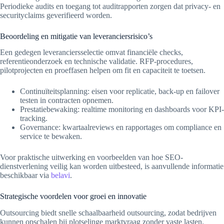
Periodieke audits en toegang tot auditrapporten zorgen dat privacy- en
securityclaims geverifieerd worden.
Beoordeling en mitigatie van leveranciersrisico’s
Een gedegen leveranciersselectie omvat financiële checks,
referentieonderzoek en technische validatie. RFP-procedures,
pilotprojecten en proeffasen helpen om fit en capaciteit te toetsen.
Continuïteitsplanning: eisen voor replicatie, back-up en failover
testen in contracten opnemen.
Prestatiebewaking: realtime monitoring en dashboards voor KPI-
tracking.
Governance: kwartaalreviews en rapportages om compliance en
service te bewaken.
Voor praktische uitwerking en voorbeelden van hoe SEO-
dienstverlening veilig kan worden uitbesteed, is aanvullende informatie
beschikbaar via
belavi
.
Strategische voordelen voor groei en innovatie
Outsourcing biedt snelle schaalbaarheid outsourcing, zodat bedrijven
kunnen opschalen bij plotselinge marktvraag zonder vaste lasten.