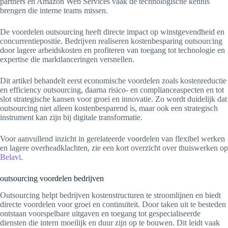
partners en Amazon Web Services vaak de technologische kennis
brengen die interne teams missen.
De voordelen outsourcing heeft directe impact op winstgevendheid en
concurrentiepositie. Bedrijven realiseren kostenbesparing outsourcing
door lagere arbeidskosten en profiteren van toegang tot technologie en
expertise die marktlanceringen versnellen.
Dit artikel behandelt eerst economische voordelen zoals kostenreductie
en efficiency outsourcing, daarna risico- en complianceaspecten en tot
slot strategische kansen voor groei en innovatie. Zo wordt duidelijk dat
outsourcing niet alleen kostenbesparend is, maar ook een strategisch
instrument kan zijn bij digitale transformatie.
Voor aanvullend inzicht in gerelateerde voordelen van flexibel werken
en lagere overheadklachten, zie een kort overzicht over thuiswerken op
Belavi
.
outsourcing voordelen bedrijven
Outsourcing helpt bedrijven kostenstructuren te stroomlijnen en biedt
directe voordelen voor groei en continuïteit. Door taken uit te besteden
ontstaan voorspelbare uitgaven en toegang tot gespecialiseerde
diensten die intern moeilijk en duur zijn op te bouwen. Dit leidt vaak