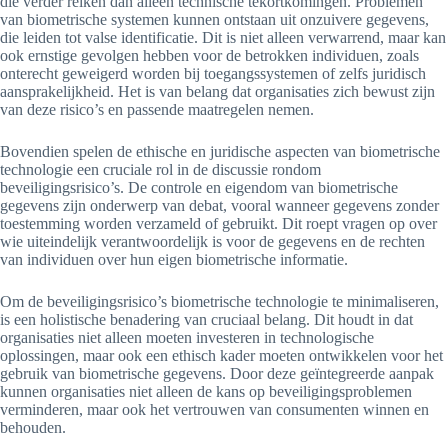
die verder reiken dan alleen technische tekortkomingen. Problemen
van biometrische systemen kunnen ontstaan uit onzuivere gegevens,
die leiden tot valse identificatie. Dit is niet alleen verwarrend, maar kan
ook ernstige gevolgen hebben voor de betrokken individuen, zoals
onterecht geweigerd worden bij toegangssystemen of zelfs juridisch
aansprakelijkheid. Het is van belang dat organisaties zich bewust zijn
van deze risico’s en passende maatregelen nemen.
Bovendien spelen de ethische en juridische aspecten van biometrische
technologie een cruciale rol in de discussie rondom
beveiligingsrisico’s. De controle en eigendom van biometrische
gegevens zijn onderwerp van debat, vooral wanneer gegevens zonder
toestemming worden verzameld of gebruikt. Dit roept vragen op over
wie uiteindelijk verantwoordelijk is voor de gegevens en de rechten
van individuen over hun eigen biometrische informatie.
Om de beveiligingsrisico’s biometrische technologie te minimaliseren,
is een holistische benadering van cruciaal belang. Dit houdt in dat
organisaties niet alleen moeten investeren in technologische
oplossingen, maar ook een ethisch kader moeten ontwikkelen voor het
gebruik van biometrische gegevens. Door deze geïntegreerde aanpak
kunnen organisaties niet alleen de kans op beveiligingsproblemen
verminderen, maar ook het vertrouwen van consumenten winnen en
behouden.