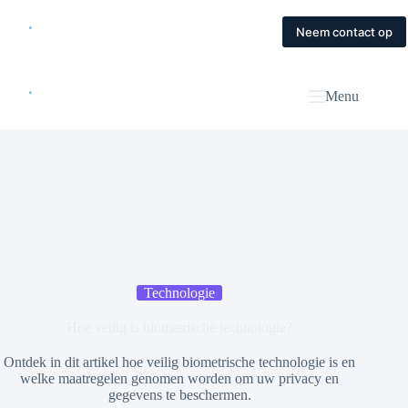
Skip
to
Home
Diensten
Magazine
Contact
Neem contact op
content
Menu
Technologie
Hoe veilig is biometrische technologie?
Ontdek in dit artikel hoe veilig biometrische technologie is en
welke maatregelen genomen worden om uw privacy en
gegevens te beschermen.