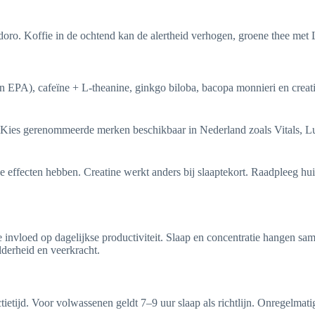
ro. Koffie in de ochtend kan de alertheid verhogen, groene thee met L
EPA), cafeïne + L-theanine, ginkgo biloba, bacopa monnieri en creatine
. Kies gerenommeerde merken beschikbaar in Nederland zoals Vitals, Lu
effecten hebben. Creatine werkt anders bij slaaptekort. Raadpleeg hui
e invloed op dagelijkse productiviteit. Slaap en concentratie hangen s
derheid en veerkracht.
tietijd. Voor volwassenen geldt 7–9 uur slaap als richtlijn. Onregelmati