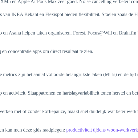
 en Apple AirPods Max zeer goed. Noise cancelling verbetert concent
s van IKEA Bekant en Flexispot bieden flexibiliteit. Stoelen zoals de
ello en Asana helpen taken organiseren. Forest, Focus@Will en Brain.
en concentratie apps om direct resultaat te zien.
e metrics zijn het aantal voltooide belangrijkste taken (MITs) en de ti
n activiteit. Slaappatronen en hartslagvariabiliteit tonen herstel en be
 werken met of zonder koffiepauze, maakt snel duidelijk wat beter wer
elen kan men deze gids raadplegen:
productiviteit tijdens woon-werkverk