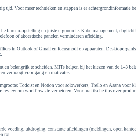
ig tijd. Voor meer technieken en stappen is er achtergrondinformatie b
ische bureau-opstelling en juiste ergonomie. Kabelmanagement, daglich
telefoon of akoestische panelen verminderen afleiding.
n, filters in Outlook of Gmail en focusmodi op apparaten. Desktoporganis
k.
n belangrijk te scheiden. MITs helpen bij het kiezen van de 1–3 belang
en verhoogt voortgang en motivatie.
 teamgrootte: Todoist en Notion voor solowerkers, Trello en Asana voor
 review om workflows te verbeteren. Voor praktische tips over producti
rde voeding, uitdroging, constante afleidingen (meldingen, open kanto
n rol.