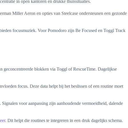
ratie in open kantoren en drukke thuissituaties.
 Herman Miller Aeron en opties van Steelcase ondersteunen een gezonde
fm bieden focusmuziek. Voor Pomodoro zijn Be Focused en Toggl Track
jd in geconcentreerde blokken via Toggl of RescueTime. Dagelijkse
ïnvloeden focus. Deze data helpt bij het beslissen of een routine moet
kt. Signalen voor aanpassing zijn aanhoudende vermoeidheid, dalende
eer
. Dit helpt die routines te integreren in een druk dagelijks schema.