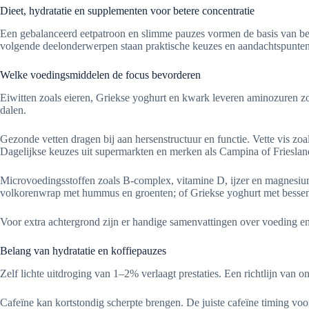
Dieet, hydratatie en supplementen voor betere concentratie
Een gebalanceerd eetpatroon en slimme pauzes vormen de basis van beter
volgende deelonderwerpen staan praktische keuzes en aandachtspunten 
Welke voedingsmiddelen de focus bevorderen
Eiwitten zoals eieren, Griekse yoghurt en kwark leveren aminozuren z
dalen.
Gezonde vetten dragen bij aan hersenstructuur en functie. Vette vis zo
Dagelijkse keuzes uit supermarkten en merken als Campina of Friesla
Microvoedingsstoffen zoals B-complex, vitamine D, ijzer en magnesium
volkorenwrap met hummus en groenten; of Griekse yoghurt met bessen
Voor extra achtergrond zijn er handige samenvattingen over voeding 
Belang van hydratatie en koffiepauzes
Zelf lichte uitdroging van 1–2% verlaagt prestaties. Een richtlijn van o
Cafeïne kan kortstondig scherpte brengen. De juiste cafeïne timing v