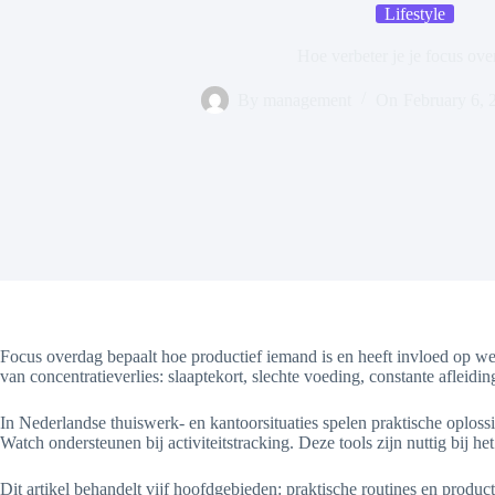
Lifestyle
Hoe verbeter je je focus ov
By
management
On
February 6, 
Focus overdag bepaalt hoe productief iemand is en heeft invloed op w
van concentratieverlies: slaaptekort, slechte voeding, constante afleidi
In Nederlandse thuiswerk- en kantoorsituaties spelen praktische oploss
Watch ondersteunen bij activiteitstracking. Deze tools zijn nuttig bij he
Dit artikel behandelt vijf hoofdgebieden: praktische routines en pro