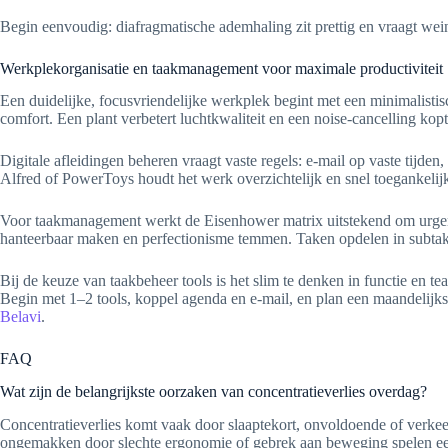
Begin eenvoudig: diafragmatische ademhaling zit prettig en vraagt wein
Werkplekorganisatie en taakmanagement voor maximale productiviteit
Een duidelijke, focusvriendelijke werkplek begint met een minimalist
comfort. Een plant verbetert luchtkwaliteit en een noise-cancelling kop
Digitale afleidingen beheren vraagt vaste regels: e-mail op vaste tijde
Alfred of PowerToys houdt het werk overzichtelijk en snel toegankelij
Voor taakmanagement werkt de Eisenhower matrix uitstekend om urgent e
hanteerbaar maken en perfectionisme temmen. Taken opdelen in subtak
Bij de keuze van taakbeheer tools is het slim te denken in functie en
Begin met 1–2 tools, koppel agenda en e-mail, en plan een maandelijkse
Belavi
.
FAQ
Wat zijn de belangrijkste oorzaken van concentratieverlies overdag?
Concentratieverlies komt vaak door slaaptekort, onvoldoende of verkee
ongemakken door slechte ergonomie of gebrek aan beweging spelen ee