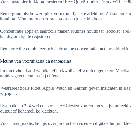
Voor ruisonderdrukking presteren Bose QuietComfort, Sony WH-1000XM5
Een ergonomische werkplek voorkomt fysieke afleiding. Zit-sta bureau
houding. Monitorarmen zorgen voor een juiste kijkhoek.
Concentratie apps en taaktools maken routines houdbaar. Todoist, Tr
handig om tijd te registreren.
Een korte tip: combineer ochtendroutine concentratie met time-blocking 
Meting van vooruitgang en aanpassing
Productiviteit kan kwantitatief en kwalitatief worden gemeten. Meetbar
notities geven context bij cijfers.
Wearables zoals Fitbit, Apple Watch en Garmin geven inzichten in slaap e
wijzigen.
Evaluatie na 2–4 weken is wijs. A/B-testen van routines, bijvoorbeeld
output of lichamelijke klachten.
Voor meer praktische tips over productief reizen en digitale hulpmidd