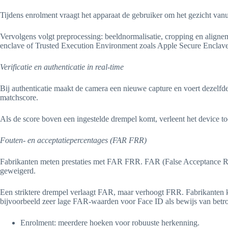
Tijdens enrolment vraagt het apparaat de gebruiker om het gezicht van
Vervolgens volgt preprocessing: beeldnormalisatie, cropping en align
enclave of Trusted Execution Environment zoals Apple Secure Enclave
Verificatie en authenticatie in real-time
Bij authenticatie maakt de camera een nieuwe capture en voert dezelfde
matchscore.
Als de score boven een ingestelde drempel komt, verleent het device toe
Fouten- en acceptatiepercentages (FAR FRR)
Fabrikanten meten prestaties met FAR FRR. FAR (False Acceptance Rat
geweigerd.
Een striktere drempel verlaagt FAR, maar verhoogt FRR. Fabrikanten ki
bijvoorbeeld zeer lage FAR-waarden voor Face ID als bewijs van betr
Enrolment: meerdere hoeken voor robuuste herkenning.