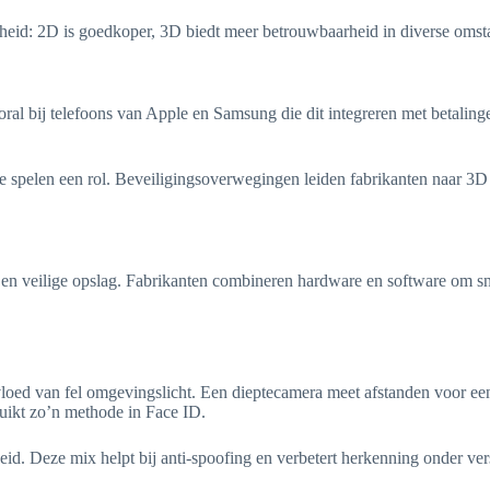
gheid: 2D is goedkoper, 3D biedt meer betrouwbaarheid in diverse oms
oral bij telefoons van Apple en Samsung die dit integreren met betalin
e spelen een rol. Beveiligingsoverwegingen leiden fabrikanten naar 3D 
n veilige opslag. Fabrikanten combineren hardware en software om snel
vloed van fel omgevingslicht. Een dieptecamera meet afstanden voor ee
ruikt zo’n methode in Face ID.
 Deze mix helpt bij anti-spoofing en verbetert herkenning onder versc