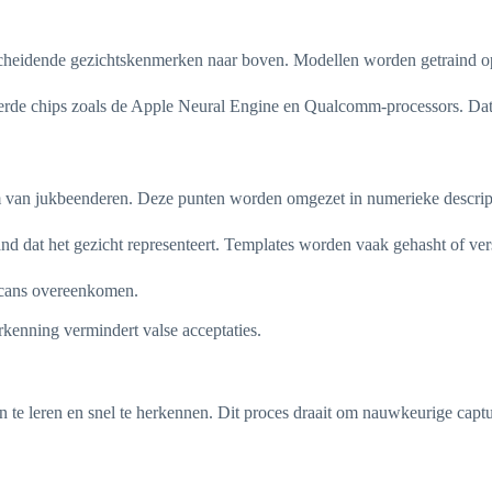
eidende gezichtskenmerken naar boven. Modellen worden getraind op gro
seerde chips zoals de Apple Neural Engine en Qualcomm-processors. Dat
orm van jukbeenderen. Deze punten worden omgezet in numerieke descript
stand dat het gezicht representeert. Templates worden vaak gehasht of v
scans overeenkomen.
kenning vermindert valse acceptaties.
e leren en snel te herkennen. Dit proces draait om nauwkeurige captur