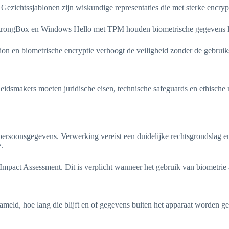
ezichtssjablonen zijn wiskundige representaties die met sterke encryp
trongBox en Windows Hello met TPM houden biometrische gegevens lok
ion en biometrische encryptie verhoogt de veiligheid zonder de gebruik
eidsmakers moeten juridische eisen, technische safeguards en ethische n
rsoonsgegevens. Verwerking vereist een duidelijke rechtsgrondslag en 
.
n Impact Assessment. Dit is verplicht wanneer het gebruik van biometri
ld, hoe lang die blijft en of gegevens buiten het apparaat worden gede