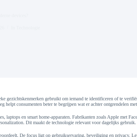
derne devices?
026
In
Technologie
ke gezichtskenmerken gebruikt om iemand te identificeren of te verifiër
leg helpt consumenten beter te begrijpen wat er achter ontgrendelen met
s, laptops en smart home-apparaten. Fabrikanten zoals Apple met Fac
sonalization. Dit maakt de technologie relevant voor dagelijks gebruik.
eoordeelt. De focus ligt op gebruikservaring, beveiliging en privacy. Le