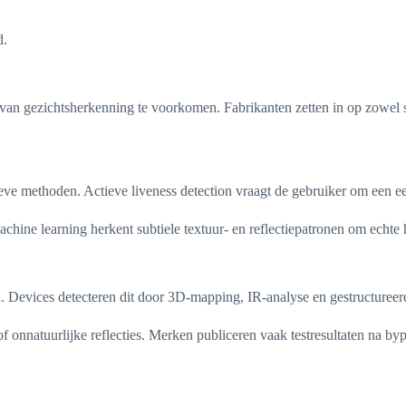
d.
an gezichtsherkenning te voorkomen. Fabrikanten zetten in op zowel s
e methoden. Actieve liveness detection vraagt de gebruiker om een een
ine learning herkent subtiele textuur- en reflectiepatronen om echte h
n. Devices detecteren dit door 3D-mapping, IR-analyse en gestructureerd
f onnatuurlijke reflecties. Merken publiceren vaak testresultaten na by