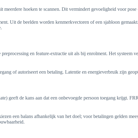
uit meerdere hoeken te scannen. Dit vermindert gevoeligheid voor pose 
ement. Uit de beelden worden kenmerkvectoren of een sjabloon gemaakt.
.
 preprocessing en feature-extractie uit als bij enrolment. Het systeem 
gang of autoriseert een betaling. Latentie en energieverbruik zijn geopt
e) geeft de kans aan dat een onbevoegde persoon toegang krijgt. FRR 
ezen een balans afhankelijk van het doel; voor betalingen gelden mees
ouwbaarheid.