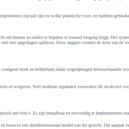
componenten cruciaal zijn en welke praktische voor- en nadelen gebruik
om binnen seconden te bepalen of iemand toegang krijgt. Het systeem de
 die met een opgeslagen sjabloon. Deze stappen vormen de kern van de 
 corrigeert hoek en helderheid zodat vergelijkingen betrouwbaarder word
pteren of weigeren. Veel moderne apparaten verwerken dit on-device vo
ls met foto’s. Ze zijn betaalbaar en eenvoudig te implementeren maar 
 en bouwen een driedimensionaal model van het gezicht. Die aanpak ver