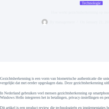
Technologie
Hoe werkt gezichtsherkenning op mo
By
management
On
January 21, 2
Gezichtsherkenning is een vorm van biometrische authenticatie die unie
vergelijkt dat met eerder opgeslagen data. Deze gezichtsherkenning uit
In Nederland gebruiken veel mensen gezichtsherkenning op smartphone
Windows Hello integreren het in betalingen, privacy-instellingen en per
Dit artikel is een product review die technologieën en implementaties b