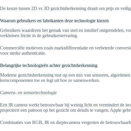
De keuze tussen 2D vs 3D gezichtsherkenning draait om prijs en veili
Waarom gebruikers en fabrikanten deze technologie kiezen
Gebruikers waarderen het gemak van snel en intuïtief ontgrendelen, vo
verkleinen frictie in de gebruikerservaring.
Commerciële motieven zoals marktdifferentiatie en verbeterde conversi
voor sterke authenticatie.
Belangrijke technologieën achter gezichtsherkenning
Moderne gezichtsherkenning rust op een mix van sensoren, algoritmen e
kerncomponenten toe en legt uit hoe ze samenwerken.
Camera- en sensortechnologie
Een IR camera werkt betrouwbaar bij weinig licht en vermindert de in
projecteert een patroon op het gezicht om details te vangen; Apple geb
Combinaties van RGB, IR en dieptecamera vergroten de betrouwbaarheid.