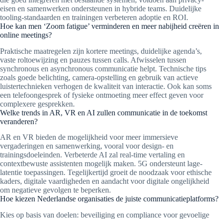
eisen en samenwerken ondersteunen in hybride teams. Duidelijke
tooling-standaarden en trainingen verbeteren adoptie en ROI.
Hoe kan men ‘Zoom fatigue’ verminderen en meer nabijheid creëren in
online meetings?
Praktische maatregelen zijn kortere meetings, duidelijke agenda’s,
vaste roltoewijzing en pauzes tussen calls. Afwisselen tussen
synchronous en asynchronous communicatie helpt. Technische tips
zoals goede belichting, camera-opstelling en gebruik van actieve
luistertechnieken verhogen de kwaliteit van interactie. Ook kan soms
een telefoongesprek of fysieke ontmoeting meer effect geven voor
complexere gesprekken.
Welke trends in AR, VR en AI zullen communicatie in de toekomst
veranderen?
AR en VR bieden de mogelijkheid voor meer immersieve
vergaderingen en samenwerking, vooral voor design- en
trainingsdoeleinden. Verbeterde AI zal real-time vertaling en
contextbewuste assistenten mogelijk maken. 5G ondersteunt lage-
latentie toepassingen. Tegelijkertijd groeit de noodzaak voor ethische
kaders, digitale vaardigheden en aandacht voor digitale ongelijkheid
om negatieve gevolgen te beperken.
Hoe kiezen Nederlandse organisaties de juiste communicatieplatforms?
Kies op basis van doelen: beveiliging en compliance voor gevoelige