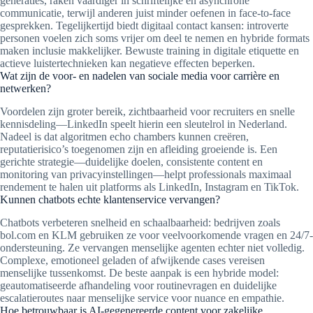
generaties, raken vaardiger in schriftelijke en asynchrone
communicatie, terwijl anderen juist minder oefenen in face-to-face
gesprekken. Tegelijkertijd biedt digitaal contact kansen: introverte
personen voelen zich soms vrijer om deel te nemen en hybride formats
maken inclusie makkelijker. Bewuste training in digitale etiquette en
actieve luistertechnieken kan negatieve effecten beperken.
Wat zijn de voor- en nadelen van sociale media voor carrière en
netwerken?
Voordelen zijn groter bereik, zichtbaarheid voor recruiters en snelle
kennisdeling—LinkedIn speelt hierin een sleutelrol in Nederland.
Nadeel is dat algoritmen echo chambers kunnen creëren,
reputatierisico’s toegenomen zijn en afleiding groeiende is. Een
gerichte strategie—duidelijke doelen, consistente content en
monitoring van privacyinstellingen—helpt professionals maximaal
rendement te halen uit platforms als LinkedIn, Instagram en TikTok.
Kunnen chatbots echte klantenservice vervangen?
Chatbots verbeteren snelheid en schaalbaarheid: bedrijven zoals
bol.com en KLM gebruiken ze voor veelvoorkomende vragen en 24/7-
ondersteuning. Ze vervangen menselijke agenten echter niet volledig.
Complexe, emotioneel geladen of afwijkende cases vereisen
menselijke tussenkomst. De beste aanpak is een hybride model:
geautomatiseerde afhandeling voor routinevragen en duidelijke
escalatieroutes naar menselijke service voor nuance en empathie.
Hoe betrouwbaar is AI-gegenereerde content voor zakelijke