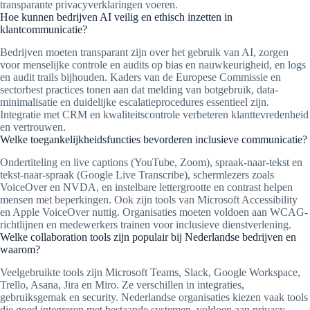
transparante privacyverklaringen voeren.
Hoe kunnen bedrijven AI veilig en ethisch inzetten in
klantcommunicatie?
Bedrijven moeten transparant zijn over het gebruik van AI, zorgen
voor menselijke controle en audits op bias en nauwkeurigheid, en logs
en audit trails bijhouden. Kaders van de Europese Commissie en
sectorbest practices tonen aan dat melding van botgebruik, data-
minimalisatie en duidelijke escalatieprocedures essentieel zijn.
Integratie met CRM en kwaliteitscontrole verbeteren klanttevredenheid
en vertrouwen.
Welke toegankelijkheidsfuncties bevorderen inclusieve communicatie?
Ondertiteling en live captions (YouTube, Zoom), spraak-naar-tekst en
tekst-naar-spraak (Google Live Transcribe), schermlezers zoals
VoiceOver en NVDA, en instelbare lettergrootte en contrast helpen
mensen met beperkingen. Ook zijn tools van Microsoft Accessibility
en Apple VoiceOver nuttig. Organisaties moeten voldoen aan WCAG-
richtlijnen en medewerkers trainen voor inclusieve dienstverlening.
Welke collaboration tools zijn populair bij Nederlandse bedrijven en
waarom?
Veelgebruikte tools zijn Microsoft Teams, Slack, Google Workspace,
Trello, Asana, Jira en Miro. Ze verschillen in integraties,
gebruiksgemak en security. Nederlandse organisaties kiezen vaak tools
die goed integreren met bestaande systemen, voldoen aan privacy-