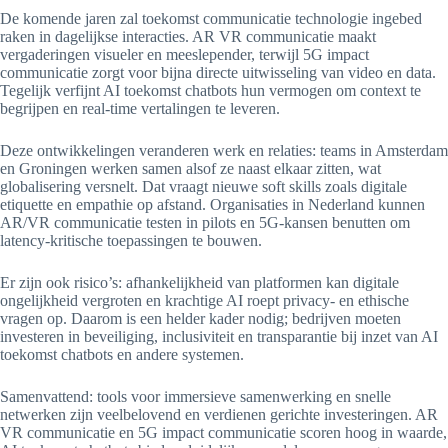
De komende jaren zal toekomst communicatie technologie ingebed
raken in dagelijkse interacties. AR VR communicatie maakt
vergaderingen visueler en meeslepender, terwijl 5G impact
communicatie zorgt voor bijna directe uitwisseling van video en data.
Tegelijk verfijnt AI toekomst chatbots hun vermogen om context te
begrijpen en real-time vertalingen te leveren.
Deze ontwikkelingen veranderen werk en relaties: teams in Amsterdam
en Groningen werken samen alsof ze naast elkaar zitten, wat
globalisering versnelt. Dat vraagt nieuwe soft skills zoals digitale
etiquette en empathie op afstand. Organisaties in Nederland kunnen
AR/VR communicatie testen in pilots en 5G-kansen benutten om
latency-kritische toepassingen te bouwen.
Er zijn ook risico’s: afhankelijkheid van platformen kan digitale
ongelijkheid vergroten en krachtige AI roept privacy- en ethische
vragen op. Daarom is een helder kader nodig; bedrijven moeten
investeren in beveiliging, inclusiviteit en transparantie bij inzet van AI
toekomst chatbots en andere systemen.
Samenvattend: tools voor immersieve samenwerking en snelle
netwerken zijn veelbelovend en verdienen gerichte investeringen. AR
VR communicatie en 5G impact communicatie scoren hoog in waarde,