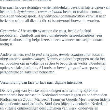
Een paar heldere definities vergemakkelijken begrip in latere delen van
het artikel.
Synchronous communication
betekent realtime contact,
zoals een videogesprek.
Asynchronous communication
verwijst naar
berichten of e-mail die niet direct beantwoord hoeven te worden.
Generative AI
beschrijft systemen die tekst, beeld of geluid
produceren.
Chatbots
zijn geautomatiseerde gesprekspartners; een
korte chatbots uitleg helpt lezers kiezen wanneer menselijk contact
nodig is.
Andere termen:
end-to-end encryptie
,
remote collaboration tools
en
algoritmische aanbevelingen
. Kennis van deze begrippen maakt het
eenvoudiger om in volgende secties te beoordelen welke videobellen
opties, sociale platforms, AI-tools en beveiligingssoftware passen bij
persoonlijke en zakelijke behoeften.
Verschuiving van face-to-face naar digitale interacties
De overgang van fysieke ontmoetingen naar schermgesprekken
veranderde hoe mensen in Nederland contact leggen en onderhouden.
Platformen als Zoom, Microsoft Teams en Google Meet werden tijdens
de pandemie standaardtools. Sindsdien blijven videobellen Nederland
en virtuele ontmoetingen deel uitmaken van werk, onderwijs en