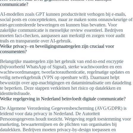
communicatie?
AI-modellen zoals GPT kunnen productiviteit verhogen bij e-mails,
social posts en conceptteksten, maar ze maken soms onnauwkeurige of
niet-gecontroleerde beweringen en kunnen bias bevatten. Voor
zakelijke communicatie is menselijke review essentieel. Bedrijven
moeten fact-checken, aanpassen aan merkstijl en zorgen voor audit
trails en transparantie over AI-gebruik.
Welke privacy- en beveiligingsmaatregelen zijn cruciaal voor
consumenten?
Belangrijke maatregelen zijn het gebruik van end-to-end encryptie
(bijvoorbeeld WhatsApp of Signal), sterke wachtwoorden en een
wachtwoordmanager, tweefactorauthenticatie, regelmatige updates en
veilig netwerkgebruik (VPN op openbare wifi). Daarnaast helpt
bewustzijn over app-machtigingen en dataminimalisatie om datadeling
te beperken. Deze stappen verkleinen het risico op datalekken en
identiteitsfraude.
Welke regelgeving in Nederland beïnvloedt digitale communicatie?
De Algemene Verordening Gegevensbescherming (AVG/GDPR) is
leidend voor data privacy in Nederland. De Autoriteit
Persoonsgegevens houdt toezicht. Wetgeving regelt toestemming voor
marketing, bewaartermijnen en de plichten van organisaties bij
datalekken. Bedrijven moeten privacy-by-design toepassen en