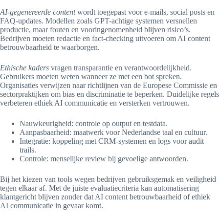
AI-gegenereerde content
wordt toegepast voor e-mails, social posts en
FAQ-updates. Modellen zoals GPT-achtige systemen versnellen
productie, maar fouten en vooringenomenheid blijven risico’s.
Bedrijven moeten redactie en fact-checking uitvoeren om AI content
betrouwbaarheid te waarborgen.
Ethische kaders
vragen transparantie en verantwoordelijkheid.
Gebruikers moeten weten wanneer ze met een bot spreken.
Organisaties verwijzen naar richtlijnen van de Europese Commissie en
sectorpraktijken om bias en discriminatie te beperken. Duidelijke regels
verbeteren ethiek AI communicatie en versterken vertrouwen.
Nauwkeurigheid: controle op output en testdata.
Aanpasbaarheid: maatwerk voor Nederlandse taal en cultuur.
Integratie: koppeling met CRM-systemen en logs voor audit
trails.
Controle: menselijke review bij gevoelige antwoorden.
Bij het kiezen van tools wegen bedrijven gebruiksgemak en veiligheid
tegen elkaar af. Met de juiste evaluatiecriteria kan automatisering
klantgericht blijven zonder dat AI content betrouwbaarheid of ethiek
AI communicatie in gevaar komt.