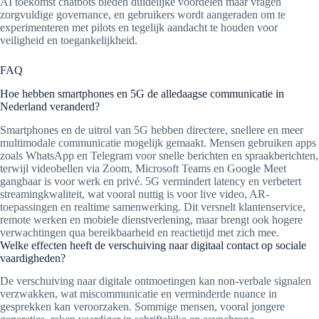
AI toekomst chatbots bieden duidelijke voordelen maar vragen
zorgvuldige governance, en gebruikers wordt aangeraden om te
experimenteren met pilots en tegelijk aandacht te houden voor
veiligheid en toegankelijkheid.
FAQ
Hoe hebben smartphones en 5G de alledaagse communicatie in
Nederland veranderd?
Smartphones en de uitrol van 5G hebben directere, snellere en meer
multimodale communicatie mogelijk gemaakt. Mensen gebruiken apps
zoals WhatsApp en Telegram voor snelle berichten en spraakberichten,
terwijl videobellen via Zoom, Microsoft Teams en Google Meet
gangbaar is voor werk en privé. 5G vermindert latency en verbetert
streamingkwaliteit, wat vooral nuttig is voor live video, AR-
toepassingen en realtime samenwerking. Dit versnelt klantenservice,
remote werken en mobiele dienstverlening, maar brengt ook hogere
verwachtingen qua bereikbaarheid en reactietijd met zich mee.
Welke effecten heeft de verschuiving naar digitaal contact op sociale
vaardigheden?
De verschuiving naar digitale ontmoetingen kan non-verbale signalen
verzwakken, wat miscommunicatie en verminderde nuance in
gesprekken kan veroorzaken. Sommige mensen, vooral jongere