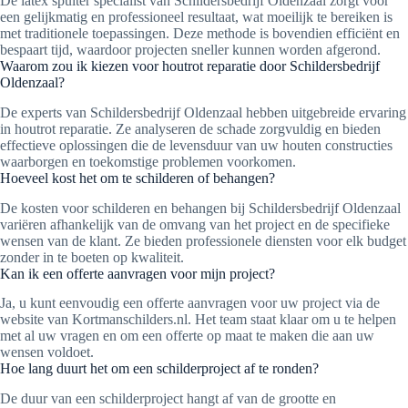
De latex spuiter specialist van Schildersbedrijf Oldenzaal zorgt voor
een gelijkmatig en professioneel resultaat, wat moeilijk te bereiken is
met traditionele toepassingen. Deze methode is bovendien efficiënt en
bespaart tijd, waardoor projecten sneller kunnen worden afgerond.
Waarom zou ik kiezen voor houtrot reparatie door Schildersbedrijf
Oldenzaal?
De experts van Schildersbedrijf Oldenzaal hebben uitgebreide ervaring
in houtrot reparatie. Ze analyseren de schade zorgvuldig en bieden
effectieve oplossingen die de levensduur van uw houten constructies
waarborgen en toekomstige problemen voorkomen.
Hoeveel kost het om te schilderen of behangen?
De kosten voor schilderen en behangen bij Schildersbedrijf Oldenzaal
variëren afhankelijk van de omvang van het project en de specifieke
wensen van de klant. Ze bieden professionele diensten voor elk budget
zonder in te boeten op kwaliteit.
Kan ik een offerte aanvragen voor mijn project?
Ja, u kunt eenvoudig een offerte aanvragen voor uw project via de
website van Kortmanschilders.nl. Het team staat klaar om u te helpen
met al uw vragen en om een offerte op maat te maken die aan uw
wensen voldoet.
Hoe lang duurt het om een schilderproject af te ronden?
De duur van een schilderproject hangt af van de grootte en