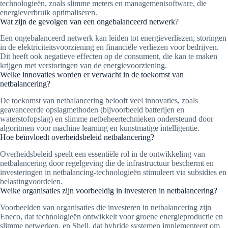
technologieën, zoals slimme meters en managementsoftware, die
energieverbruik optimaliseren.
Wat zijn de gevolgen van een ongebalanceerd netwerk?
Een ongebalanceerd netwerk kan leiden tot energieverliezen, storingen
in de elektriciteitsvoorziening en financiële verliezen voor bedrijven.
Dit heeft ook negatieve effecten op de consument, die kan te maken
krijgen met verstoringen van de energievoorziening.
Welke innovaties worden er verwacht in de toekomst van
netbalancering?
De toekomst van netbalancering belooft veel innovaties, zoals
geavanceerde opslagmethoden (bijvoorbeeld batterijen en
waterstofopslag) en slimme netbeheertechnieken ondersteund door
algoritmen voor machine learning en kunstmatige intelligentie.
Hoe beïnvloedt overheidsbeleid netbalancering?
Overheidsbeleid speelt een essentiële rol in de ontwikkeling van
netbalancering door regelgeving die de infrastructuur beschermt en
investeringen in netbalancing-technologieën stimuleert via subsidies en
belastingvoordelen.
Welke organisaties zijn voorbeeldig in investeren in netbalancering?
Voorbeelden van organisaties die investeren in netbalancering zijn
Eneco, dat technologieën ontwikkelt voor groene energieproductie en
slimme netwerken, en Shell, dat hybride systemen implementeert om