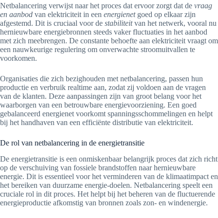
Netbalancering verwijst naar het proces dat ervoor zorgt dat de
vraag
en aanbod
van elektriciteit in een
energienet
goed op elkaar zijn
afgestemd. Dit is cruciaal voor de
stabiliteit
van het netwerk, vooral nu
hernieuwbare energiebronnen steeds vaker fluctuaties in het aanbod
met zich meebrengen. De constante behoefte aan elektriciteit vraagt om
een nauwkeurige regulering om onverwachte stroomuitvallen te
voorkomen.
Organisaties die zich bezighouden met netbalancering, passen hun
productie en verbruik realtime aan, zodat zij voldoen aan de vragen
van de klanten. Deze aanpassingen zijn van groot belang voor het
waarborgen van een betrouwbare energievoorziening. Een goed
gebalanceerd energienet voorkomt spanningsschommelingen en helpt
bij het handhaven van een efficiënte distributie van elektriciteit.
De rol van netbalancering in de energietransitie
De energietransitie is een onmiskenbaar belangrijk proces dat zich richt
op de verschuiving van fossiele brandstoffen naar hernieuwbare
energie. Dit is essentieel voor het verminderen van de klimaatimpact en
het bereiken van duurzame energie-doelen. Netbalancering speelt een
cruciale rol in dit proces. Het helpt bij het beheren van de fluctuerende
energieproductie afkomstig van bronnen zoals zon- en windenergie.