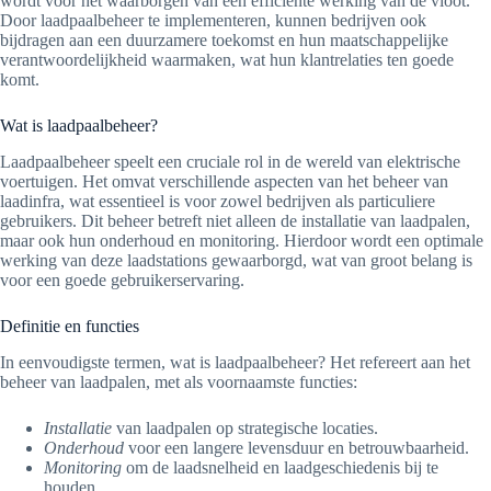
wordt voor het waarborgen van een efficiënte werking van de vloot.
Door laadpaalbeheer te implementeren, kunnen bedrijven ook
bijdragen aan een duurzamere toekomst en hun maatschappelijke
verantwoordelijkheid waarmaken, wat hun klantrelaties ten goede
komt.
Wat is laadpaalbeheer?
Laadpaalbeheer speelt een cruciale rol in de wereld van elektrische
voertuigen. Het omvat verschillende aspecten van het beheer van
laadinfra, wat essentieel is voor zowel bedrijven als particuliere
gebruikers. Dit beheer betreft niet alleen de installatie van laadpalen,
maar ook hun onderhoud en monitoring. Hierdoor wordt een optimale
werking van deze laadstations gewaarborgd, wat van groot belang is
voor een goede gebruikerservaring.
Definitie en functies
In eenvoudigste termen, wat is laadpaalbeheer? Het refereert aan het
beheer van laadpalen, met als voornaamste functies:
Installatie
van laadpalen op strategische locaties.
Onderhoud
voor een langere levensduur en betrouwbaarheid.
Monitoring
om de laadsnelheid en laadgeschiedenis bij te
houden.