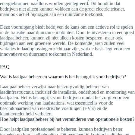
energiebronnen naadloos worden geïntegreerd. Dit houdt in dat
bedrijven niet alleen kunnen voldoen aan de groei electriciteitsnet,
maar ook actief bijdragen aan een duurzame toekomst.
Deze vooruitgang biedt bedrijven de kans om een actieve rol te spelen
in de transitie naar duurzame mobiliteit. Door te investeren in een goed
laadpaalbeheer, kunnen zij niet alleen kosten besparen, maar ook
bijdragen aan een groenere wereld. De komende jaren zullen veel
variaties in laadoplossingen zichtbaar zijn, wat de basis legt voor een
innovatieve en duurzame toekomst in Nederland.
FAQ
Wat is laadpaalbeheer en waarom is het belangrijk voor bedrijven?
Laadpaalbeheer verwijst naar het zorgvuldig beheren van
laadinfrastructuur, inclusief de installatie, onderhoud en monitoring van
laadpalen. Het is belangrijk voor bedrijven omdat het zorgt voor een
optimale werking van laadstations, wat essentieel is voor de
beschikbaarheid van elektrische voertuigen (EV’s) en de
klanttevredenheid verbetert.
Hoe helpt laadpaalbeheer bij het verminderen van operationele kosten?
Door laadpalen professioneel te beheren, kunnen bedrijven beter
inspelen op hun laadbehoeften. Dit resulteert in kortere laadtijden en