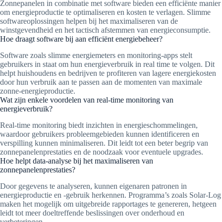
Zonnepanelen in combinatie met software bieden een efficiënte manier
om energieproductie te optimaliseren en kosten te verlagen. Slimme
softwareoplossingen helpen bij het maximaliseren van de
winstgevendheid en het tactisch afstemmen van energieconsumptie.
Hoe draagt software bij aan efficiënt energiebeheer?
Software zoals slimme energiemeters en monitoring-apps stelt
gebruikers in staat om hun energieverbruik in real time te volgen. Dit
helpt huishoudens en bedrijven te profiteren van lagere energiekosten
door hun verbruik aan te passen aan de momenten van maximale
zonne-energieproductie.
Wat zijn enkele voordelen van real-time monitoring van
energieverbruik?
Real-time monitoring biedt inzichten in energieschommelingen,
waardoor gebruikers probleemgebieden kunnen identificeren en
verspilling kunnen minimaliseren. Dit leidt tot een beter begrip van
zonnepanelenprestaties en de noodzaak voor eventuele upgrades.
Hoe helpt data-analyse bij het maximaliseren van
zonnepanelenprestaties?
Door gegevens te analyseren, kunnen eigenaren patronen in
energieproductie en -gebruik herkennen. Programma’s zoals Solar-Log
maken het mogelijk om uitgebreide rapportages te genereren, hetgeen
leidt tot meer doeltreffende beslissingen over onderhoud en
verbeteringen.